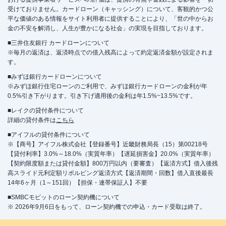
受けておりません。カードローン（キャッシング）について、客観的かつ公
平な価値のある情報をサイト利用者に提供することにより、「世の中からお
金の不安を解消し、人生が豊かになる社会」の実現を目指しております。
■三井住友銀行 カードローンについて
※毎月の返済は、返済時点での借入残高によって約定返済金額が設定されま
す。
■みずほ銀行カードローンについて
※みずほ銀行住宅ローンのご利用で、みずほ銀行カードローンの金利が年
0.5%引き下がります。引き下げ適用後の金利は年1.5%~13.5%です。
■レイクの貸付条件について
詳細の貸付条件は
こちら
■アイフルの貸付条件について
※【商号】アイフル株式会社【登録番号】近畿財務局長（15）第00218号
【貸付利率】3.0%～18.0%（実質年率）【遅延損害金】20.0%（実質年率）
【契約限度額または貸付金額】800万円以内（要審査）【返済方式】借入後残
高スライド元利定額リボルビング返済方式【返済期間・回数】借入直後最長
14年6ヶ月（1～151回）【担保・連帯保証人】不要
■SMBCモビットのローン契約機について
※ 2026年9月6日をもって、ローン契約機での申込・カード受取は終了。