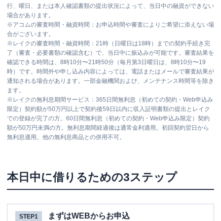
行、曜日、または本人確認書類の提出状況によって、当日中の融資ができない
場合があります。
※
アコムの審査時間・融資時間：お申込時間や審査によりご希望に添えない場
合がございます。
※
レイクの審査時間・融資時間：21時（日曜日は18時）までの契約手続き完
了（審査・必要書類の確認含む）で、当日中に振込みが可能です。審査結果を
確認できる時間は、8時10分〜21時50分（毎月第3日曜日は、8時10分〜19
時）です。時間外や申し込み内容によっては、電話またはメールで審査結果が
通知される場合があります。一部金融機関および、メンテナンス時間等を除き
ます。
※
レイクの無利息期間サービス：365日間無利息（初めての契約・Web申込み
限定）契約額が50万円以上で契約後59日以内に収入証明書類の提出とレイク
での登録が完了の方。60日間無利息（初めての契約・Web申込み限定）契約
額が50万円未満の方。無利息期間経過後は通常金利適用。初回契約翌日から
無利息適用。他の無利息商品との併用不可。
本日中に借りるための3ステップ
まずはWEBからお申込
STEP1