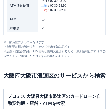
平日：
07:30-23:30
ATM営業時間
土曜
：
07:30-23:30
日祝
：
07:30-23:30
ATM
〇
駐車場
✕
大阪府大阪市浪速区難波中２-９-２ リ
住所
※
一部店舗によって異なります。
バーライズ難波ビル２Ｆ
※
自動契約機の場合は年中無休（年末年始は除く）
※
店舗・自動契約機・ATM情報は随時変更されるため、最新情報はプロミス公
式サイトをご確認いただけます様お願いいたします。
名称
アコム
南海難波駅前むじんくんコーナー
平日：
09:00-21:00
営業時間
土曜
：
09:00-21:00
大阪府
大阪市浪速区
のサービスから検索
日祝
：
09:00-21:00
平日：
24時間
ATM営業時間
土曜
：
24時間
日祝
：
24時間
プロミス 大阪府大阪市浪速区のカードローン自
ATM
〇
動契約機・店舗・ATMを検索