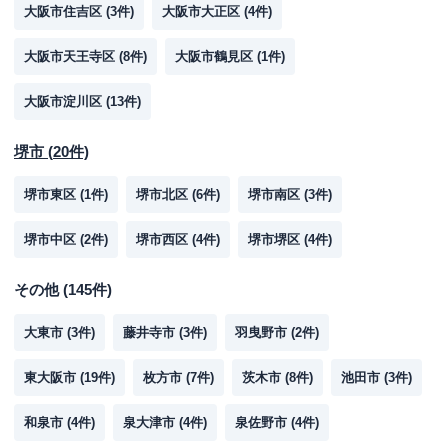
大阪市住吉区
(
3
件)
大阪市大正区
(
4
件)
大阪市天王寺区
(
8
件)
大阪市鶴見区
(
1
件)
大阪市淀川区
(
13
件)
堺市
(
20
件)
堺市東区
(
1
件)
堺市北区
(
6
件)
堺市南区
(
3
件)
堺市中区
(
2
件)
堺市西区
(
4
件)
堺市堺区
(
4
件)
その他
(
145
件)
大東市
(
3
件)
藤井寺市
(
3
件)
羽曳野市
(
2
件)
東大阪市
(
19
件)
枚方市
(
7
件)
茨木市
(
8
件)
池田市
(
3
件)
和泉市
(
4
件)
泉大津市
(
4
件)
泉佐野市
(
4
件)