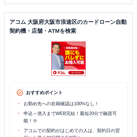
平日：
-
ATM営業時間
土曜
：
-
日祝
：
-
アコム 大阪府大阪市浪速区のカードローン自動
契約機・店舗・ATMを検索
ATM
✕
駐車場
✕
大阪府大阪市浪速区難波中1-18-10 プチ
住所
ビル1階
プロミス
【2026/1/6閉店】なんばパークス
名称
前自動契約コーナー
おすすめポイント
平日：
09:00-21:00
営業時間
土曜
：
09:00-21:00
お勤め先への在籍確認は100%なし！
日祝
：
09:00-21:00
申込～借入までWEB完結！最短20分で融資可
平日：
07:00-24:00
能！※
ATM営業時間
土曜
：
07:00-24:00
アコムでの契約がはじめての人は、契約日の翌
日祝
：
07:00-24:00