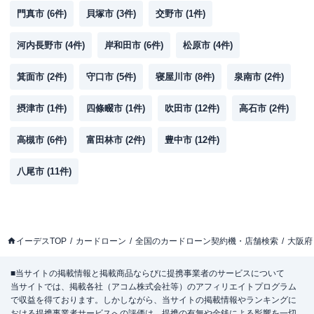
門真市
(
6
件)
貝塚市
(
3
件)
交野市
(
1
件)
河内長野市
(
4
件)
岸和田市
(
6
件)
松原市
(
4
件)
箕面市
(
2
件)
守口市
(
5
件)
寝屋川市
(
8
件)
泉南市
(
2
件)
摂津市
(
1
件)
四條畷市
(
1
件)
吹田市
(
12
件)
高石市
(
2
件)
高槻市
(
6
件)
富田林市
(
2
件)
豊中市
(
12
件)
八尾市
(
11
件)
イーデスTOP
カードローン
全国のカードローン契約機・店舗検索
大阪府
■当サイトの掲載情報と掲載商品ならびに提携事業者のサービスについて
当サイトでは、掲載各社（アコム株式会社等）のアフィリエイトプログラム
で収益を得ております。しかしながら、当サイトの掲載情報やランキングに
おける提携事業者サービスへの評価は、提携の有無や金銭による影響を一切