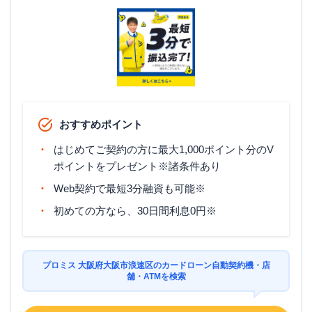
駐車場
〇
大阪府大阪市浪速区難波中１丁目１８-１
住所
５ オークビル
名称
三菱ＵＦＪ銀行
大阪恵美須支店
平日：
9：00～15：00
おすすめポイント
営業時間
土曜
：
-
日祝
：
-
はじめてご契約の方に最大1,000ポイント分のV
ポイントをプレゼント※諸条件あり
平日：
7：00～24：00
ATM営業時間
土曜
：
7：00～24：00
Web契約で最短3分融資も可能※
日祝
：
7：00～24：00
初めての方なら、30日間利息0円※
ATM
〇
駐車場
〇
プロミス 大阪府大阪市浪速区のカードローン自動契約機・店
住所
大阪府大阪市浪速区日本橋５－１３－６
舗・ATMを検索