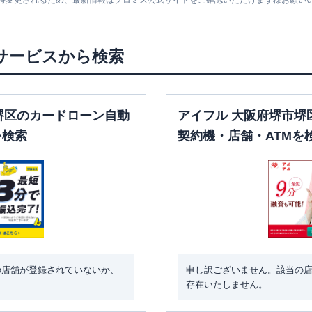
随時変更されるため、最新情報はプロミス公式サイトをご確認いただけます様お願い
日祝
：
-
日祝
：
7：00～24：
00
サービスから検索
堺区のカードローン自動
アイフル 大阪府堺市堺
を検索
契約機・店舗・ATMを
の店舗が登録されていないか、
申し訳ございません。該当の
存在いたしません。