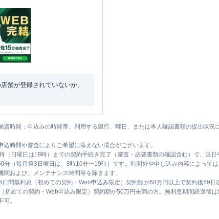
の店舗が登録されていないか、
融資時間：申込みの時間帯、利用する銀行、曜日、または本人確認書類の提出状況
申込時間や審査によりご希望に添えない場合がございます。
1時（日曜日は18時）までの契約手続き完了（審査・必要書類の確認含む）で、当
時50分（毎月第3日曜日は、8時10分〜19時）です。時間外や申し込み内容によっ
機関および、メンテナンス時間等を除きます。
5日間無利息（初めての契約・Web申込み限定）契約額が50万円以上で契約後59
息（初めての契約・Web申込み限定）契約額が50万円未満の方。無利息期間経過後
不可。