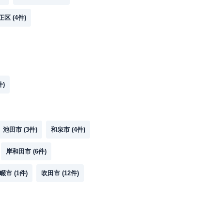
正区
(
4
件)
件)
池田市
(
3
件)
和泉市
(
4
件)
岸和田市
(
6
件)
畷市
(
1
件)
吹田市
(
12
件)