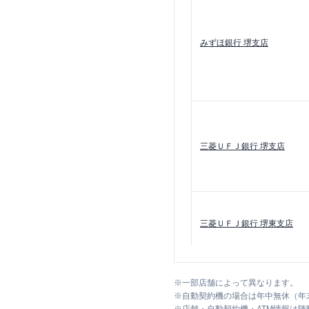
みずほ銀行
堺支店
三菱ＵＦＪ銀行
堺支店
三菱ＵＦＪ銀行
堺東支店
※
一部店舗によって異なります。
※
自動契約機の場合は年中無休（年
三菱ＵＦＪ銀行
堺駅前支店