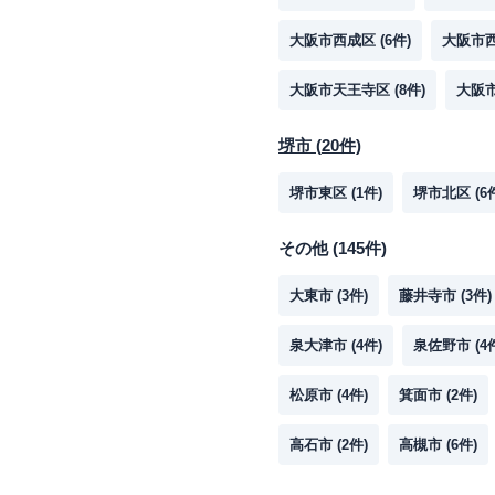
大阪市西成区
(
6
件)
大阪市
大阪市天王寺区
(
8
件)
大阪
堺市
(
20
件)
堺市東区
(
1
件)
堺市北区
(
6
その他
(
145
件)
大東市
(
3
件)
藤井寺市
(
3
件)
泉大津市
(
4
件)
泉佐野市
(
4
松原市
(
4
件)
箕面市
(
2
件)
高石市
(
2
件)
高槻市
(
6
件)