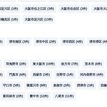
西淀川区
(
1
件)
大阪市住之江区
(
3
件)
大阪市住吉区
(
3
件)
大阪市大
市鶴見区
(
1
件)
大阪市淀川区
(
13
件)
件)
堺市南区
(
3
件)
堺市中区
(
2
件)
堺市西区
(
4
件)
堺市堺区
(
4
羽曳野市
(
2
件)
東大阪市
(
19
件)
枚方市
(
7
件)
茨木市
(
8
件)
件)
門真市
(
6
件)
貝塚市
(
3
件)
交野市
(
1
件)
河内長野市
(
4
件)
守口市
(
5
件)
寝屋川市
(
8
件)
泉南市
(
2
件)
摂津市
(
1
件)
四條
富田林市
(
2
件)
豊中市
(
12
件)
八尾市
(
11
件)