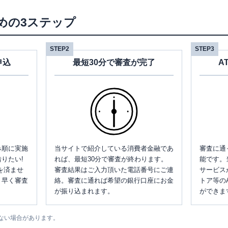
めの3ステップ
STEP2
STEP3
申込
最短30分で審査が完了
A
み順に実施
当サイトで紹介している消費者金融であ
審査に通
りたい!
れば、最短30分で審査が終わります。
能です。
を済ませ
審査結果はご入力頂いた電話番号にご連
サービス
、早く審査
絡。審査に通れば希望の銀行口座にお金
トア等の
が振り込まれます。
ができま
ない場合があります。