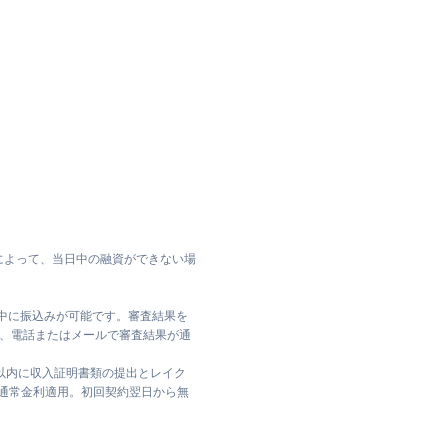
によって、当日中の融資ができない場
日中に振込みが可能です。審査結果を
ては、電話またはメールで審査結果が通
日以内に収入証明書類の提出とレイク
は通常金利適用。初回契約翌日から無