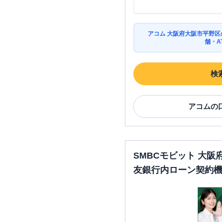
アコム 大阪府大阪市平野
舗・A
検
アコム
の
SMBCモビット 大
友銀行内ローン契約