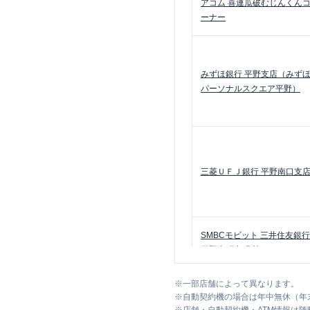
アコム
喜連瓜破むじんくん
ーナー
みずほ銀行
平野支店（みず
パーソナルスクエア平野）
三菱ＵＦＪ銀行
平野南口支
SMBCモビット
三井住友銀行
平野上町出張所
※
一部店舗によって異なります。
※
自動契約機の場合は年中無休（年