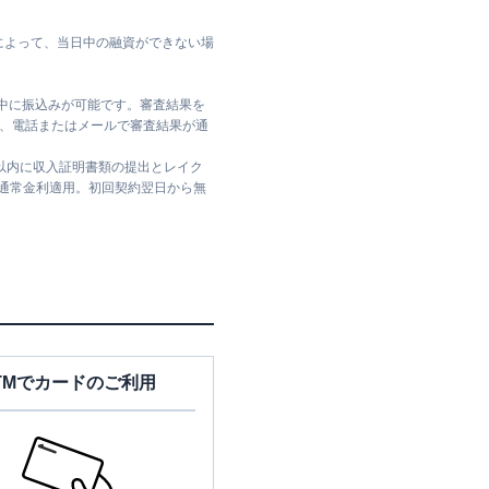
によって、当日中の融資ができない場
日中に振込みが可能です。審査結果を
ては、電話またはメールで審査結果が通
日以内に収入証明書類の提出とレイク
は通常金利適用。初回契約翌日から無
TMでカードのご利用