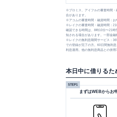
※
プロミス、アイフルの審査時間・
合があります。
※
アコムの審査時間・融資時間：お
※
レイクの審査時間・融資時間：2
確認できる時間は、8時10分〜21
知される場合があります。一部金融
※
レイクの無利息期間サービス：36
での登録が完了の方。60日間無利
利息適用。他の無利息商品との併用
本日中に借りるた
STEP1
まずはWEBからお