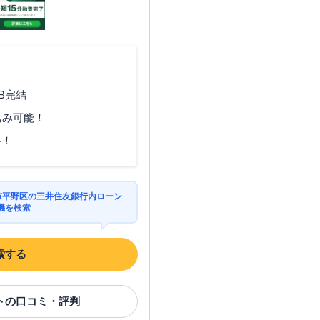
B完結
込み可能！
料！
阪市平野区の三井住友銀行内ローン
機を検索
索する
ト
の口コミ・評判