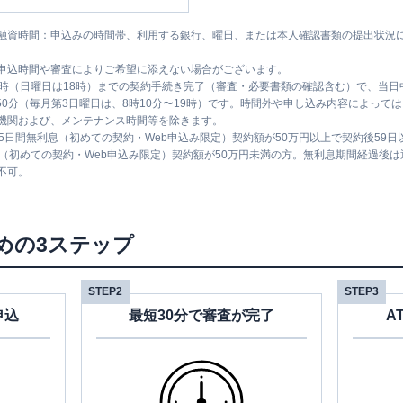
融資時間：申込みの時間帯、利用する銀行、曜日、または本人確認書類の提出状況
申込時間や審査によりご希望に添えない場合がございます。
1時（日曜日は18時）までの契約手続き完了（審査・必要書類の確認含む）で、当
時50分（毎月第3日曜日は、8時10分〜19時）です。時間外や申し込み内容によっ
機関および、メンテナンス時間等を除きます。
5日間無利息（初めての契約・Web申込み限定）契約額が50万円以上で契約後59
息（初めての契約・Web申込み限定）契約額が50万円未満の方。無利息期間経過後
不可。
めの3ステップ
STEP2
STEP3
申込
最短30分で審査が完了
A