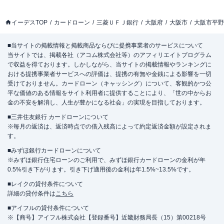
イーデスTOP
カードローン
三菱ＵＦＪ銀行
大阪府
大阪市
大阪市平野
■当サイトの掲載情報と掲載商品ならびに提携事業者のサービスについて
当サイトでは、掲載各社（アコム株式会社等）のアフィリエイトプログラム
で収益を得ております。しかしながら、当サイトの掲載情報やランキングに
おける提携事業者サービスへの評価は、提携の有無や金銭による影響を一切
受けておりません。カードローン（キャッシング）について、客観的かつ公
平な価値のある情報をサイト利用者に提供することにより、「世の中からお
金の不安を解消し、人生が豊かになる社会」の実現を目指しております。
■三井住友銀行 カードローンについて
※毎月の返済は、返済時点での借入残高によって約定返済金額が設定されま
す。
■みずほ銀行カードローンについて
※みずほ銀行住宅ローンのご利用で、みずほ銀行カードローンの金利が年
0.5%引き下がります。引き下げ適用後の金利は年1.5%~13.5%です。
■レイクの貸付条件について
詳細の貸付条件は
こちら
■アイフルの貸付条件について
※【商号】アイフル株式会社【登録番号】近畿財務局長（15）第00218号