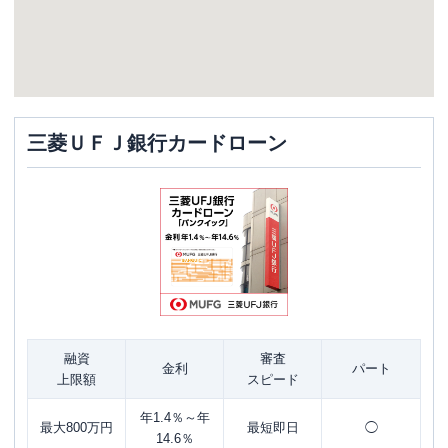
三菱ＵＦＪ銀行カードローン
融資
審査
金利
パート
上限額
スピード
年1.4％～年
最大800万円
最短即日
◯
14.6％