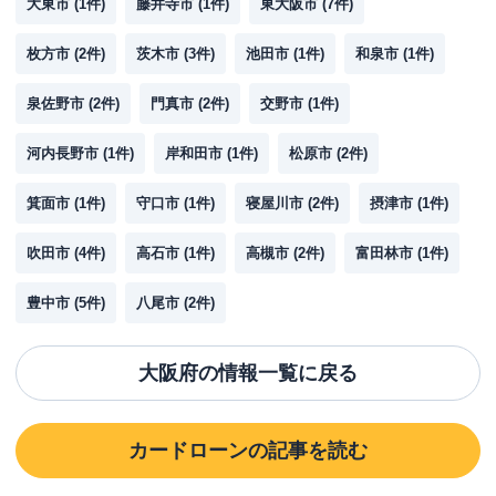
大東市
(
1
件)
藤井寺市
(
1
件)
東大阪市
(
7
件)
枚方市
(
2
件)
茨木市
(
3
件)
池田市
(
1
件)
和泉市
(
1
件)
泉佐野市
(
2
件)
門真市
(
2
件)
交野市
(
1
件)
河内長野市
(
1
件)
岸和田市
(
1
件)
松原市
(
2
件)
箕面市
(
1
件)
守口市
(
1
件)
寝屋川市
(
2
件)
摂津市
(
1
件)
吹田市
(
4
件)
高石市
(
1
件)
高槻市
(
2
件)
富田林市
(
1
件)
豊中市
(
5
件)
八尾市
(
2
件)
大阪府
の情報一覧に戻る
カードローン
の記事を読む