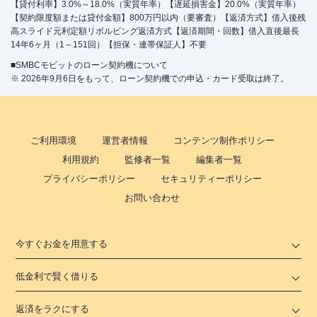
【貸付利率】3.0%～18.0%（実質年率）【遅延損害金】20.0%（実質年率）
【契約限度額または貸付金額】800万円以内（要審査）【返済方式】借入後残
高スライド元利定額リボルビング返済方式【返済期間・回数】借入直後最長
14年6ヶ月（1～151回）【担保・連帯保証人】不要
■SMBCモビットのローン契約機について
※ 2026年9月6日をもって、ローン契約機での申込・カード受取は終了。
ご利用環境
運営者情報
コンテンツ制作ポリシー
利用規約
監修者一覧
編集者一覧
プライバシーポリシー
セキュリティーポリシー
お問い合わせ
今すぐお金を用意する
低金利で賢く借りる
返済をラクにする