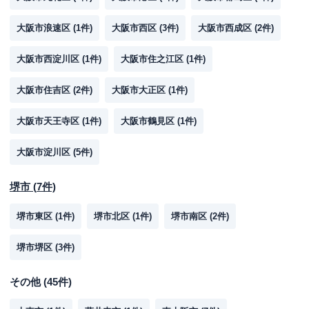
大阪市浪速区
(
1
件)
大阪市西区
(
3
件)
大阪市西成区
(
2
件)
大阪市西淀川区
(
1
件)
大阪市住之江区
(
1
件)
大阪市住吉区
(
2
件)
大阪市大正区
(
1
件)
大阪市天王寺区
(
1
件)
大阪市鶴見区
(
1
件)
大阪市淀川区
(
5
件)
堺市
(
7
件)
堺市東区
(
1
件)
堺市北区
(
1
件)
堺市南区
(
2
件)
堺市堺区
(
3
件)
その他
(
45
件)