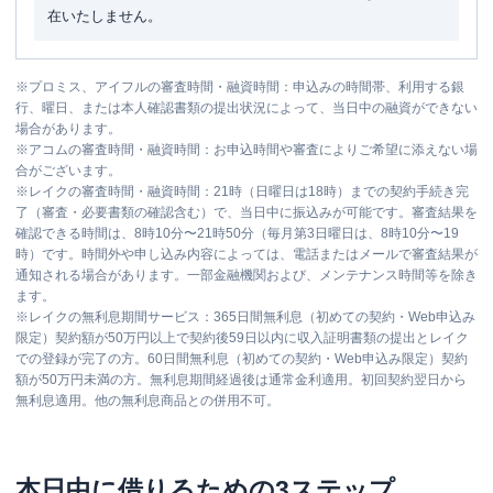
在いたしません。
※
プロミス、アイフルの審査時間・融資時間：申込みの時間帯、利用する銀
行、曜日、または本人確認書類の提出状況によって、当日中の融資ができない
場合があります。
※
アコムの審査時間・融資時間：お申込時間や審査によりご希望に添えない場
合がございます。
※
レイクの審査時間・融資時間：21時（日曜日は18時）までの契約手続き完
了（審査・必要書類の確認含む）で、当日中に振込みが可能です。審査結果を
確認できる時間は、8時10分〜21時50分（毎月第3日曜日は、8時10分〜19
時）です。時間外や申し込み内容によっては、電話またはメールで審査結果が
通知される場合があります。一部金融機関および、メンテナンス時間等を除き
ます。
※
レイクの無利息期間サービス：365日間無利息（初めての契約・Web申込み
限定）契約額が50万円以上で契約後59日以内に収入証明書類の提出とレイク
での登録が完了の方。60日間無利息（初めての契約・Web申込み限定）契約
額が50万円未満の方。無利息期間経過後は通常金利適用。初回契約翌日から
無利息適用。他の無利息商品との併用不可。
本日中に借りるための3ステップ