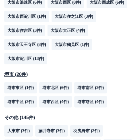
大阪市浪速区
(
6
件)
大阪市西区
(
8
件)
大阪市西成区
(
6
件)
大阪市西淀川区
(
1
件)
大阪市住之江区
(
3
件)
大阪市住吉区
(
3
件)
大阪市大正区
(
4
件)
大阪市天王寺区
(
8
件)
大阪市鶴見区
(
1
件)
大阪市淀川区
(
13
件)
堺市
(
20
件)
堺市東区
(
1
件)
堺市北区
(
6
件)
堺市南区
(
3
件)
堺市中区
(
2
件)
堺市西区
(
4
件)
堺市堺区
(
4
件)
その他
(
145
件)
大東市
(
3
件)
藤井寺市
(
3
件)
羽曳野市
(
2
件)