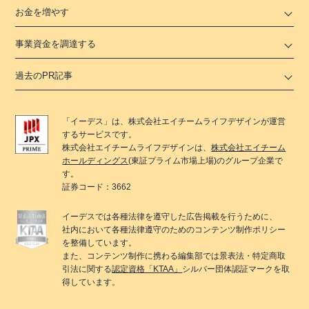
お金を増やす
事業資金を調達する
過去のPR記事
「
イーデス
」は、
株式会社エイチームライフデザイン
が運営
するサービスです。
株式会社エイチームライフデザイン
は、
株式会社エイチーム
ホールディングス
(東証プライム市場上場)のグループ企業で
す。
証券コード：3662
イーデス
では各種法律を遵守した広告掲載を行うために、
社内において各種法律遵守のためのコンテンツ制作ポリシー
を整備しています。
また、コンテンツ制作に携わる編集部では景表法・特定商取
引法に関する
認定資格「KTAA」
シルバー団体認証マークを取
得しています。