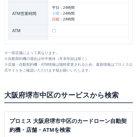
平日：
24時間
ATM営業時間
土曜
：
24時間
日祝
：
24時間
ATM
〇
駐車場
✕
※
一部店舗によって異なります。
大阪府堺市中区深井沢町３２６８-２ ト
住所
※
自動契約機の場合は年中無休（年末年始は除く）
ラストビル１Ｆ
※
店舗・自動契約機・ATM情報は随時変更されるため、最新情報はプロミス公
式サイトをご確認いただけます様お願いいたします。
アイフル
【2026/1/15閉店】深井店 無人契
名称
約コーナー
大阪府
堺市中区
のサービスから検索
平日：
09:00-21:00
営業時間
土曜
：
09:00-21:00
日祝
：
09:00-21:00
平日：
-
プロミス 大阪府堺市中区のカードローン自動契
ATM営業時間
土曜
：
-
約機・店舗・ATMを検索
日祝
：
-