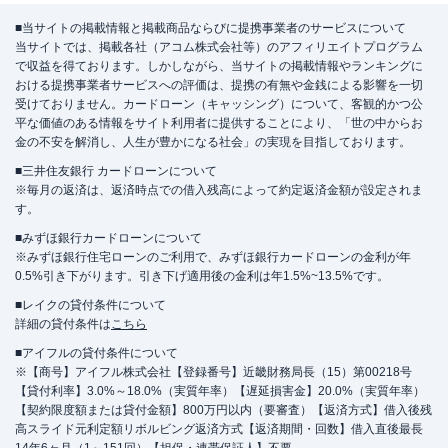
■当サイトの掲載情報と掲載商品ならびに提携事業者のサービスについて
当サイトでは、掲載各社（アコム株式会社等）のアフィリエイトプログラム
で収益を得ております。しかしながら、当サイトの掲載情報やランキングに
おける提携事業者サービスへの評価は、提携の有無や金銭による影響を一切
受けておりません。カードローン（キャッシング）について、客観的かつ公
平な価値のある情報をサイト利用者に提供することにより、「世の中からお
金の不安を解消し、人生が豊かになる社会」の実現を目指しております。
■三井住友銀行 カードローンについて
※毎月の返済は、返済時点での借入残高によって約定返済金額が設定されま
す。
■みずほ銀行カードローンについて
※みずほ銀行住宅ローンのご利用で、みずほ銀行カードローンの金利が年
0.5%引き下がります。引き下げ適用後の金利は年1.5%~13.5%です。
■レイクの貸付条件について
詳細の貸付条件は
こちら
■アイフルの貸付条件について
※【商号】アイフル株式会社【登録番号】近畿財務局長（15）第00218号
【貸付利率】3.0%～18.0%（実質年率）【遅延損害金】20.0%（実質年率）
【契約限度額または貸付金額】800万円以内（要審査）【返済方式】借入後残
高スライド元利定額リボルビング返済方式【返済期間・回数】借入直後最長