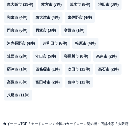
東大阪市
(
19
件)
枚方市
(
7
件)
茨木市
(
8
件)
池田市
(
3
件)
和泉市
(
4
件)
泉大津市
(
4
件)
泉佐野市
(
4
件)
門真市
(
6
件)
貝塚市
(
3
件)
交野市
(
1
件)
河内長野市
(
4
件)
岸和田市
(
6
件)
松原市
(
4
件)
箕面市
(
2
件)
守口市
(
5
件)
寝屋川市
(
8
件)
泉南市
(
2
件)
摂津市
(
1
件)
四條畷市
(
1
件)
吹田市
(
12
件)
高石市
(
2
件)
高槻市
(
6
件)
富田林市
(
2
件)
豊中市
(
12
件)
八尾市
(
11
件)
イーデスTOP
カードローン
全国のカードローン契約機・店舗検索
大阪府