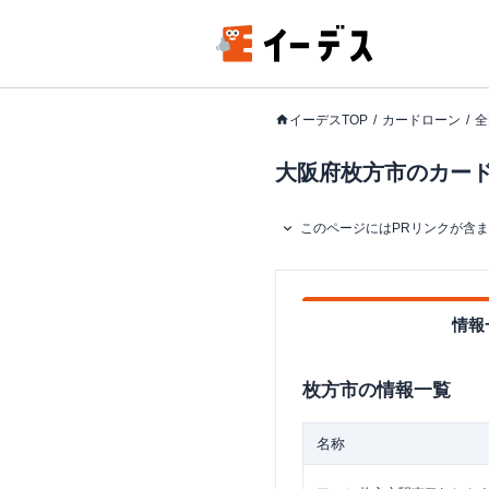
イーデスTOP
カードローン
全
大阪府枚方市のカードロ
このページにはPRリンクが含
情報
枚方市
の情報一覧
名称