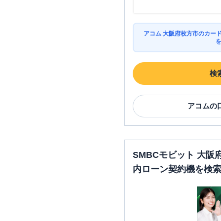
アコム 大阪府枚方市のカー
検
アコム
の
SMBCモビット 大
内ローン契約機を検