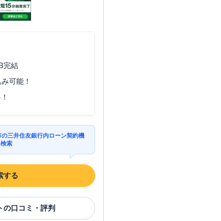
B完結
込み可能！
料！
方市の三井住友銀行内ローン契約機
を検索
索する
ト
の口コミ・評判