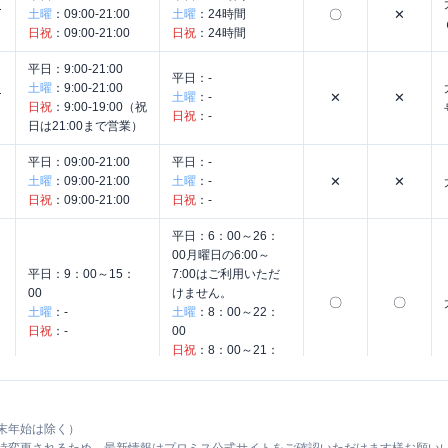
く
土曜
：
09:00-21:00
土曜
：
24時間
〇
✕
日祝
：
09:00-21:00
日祝
：
24時間
平日：
9:00-21:00
平日：
-
ナ
土曜
：
9:00-21:00
土曜
：
-
✕
✕
日祝
：
9:00-19:00（祝
日祝
：
-
日は21:00まで営業）
平日：
09:00-21:00
平日：
-
土曜
：
09:00-21:00
土曜
：
-
✕
✕
日祝
：
09:00-21:00
日祝
：
-
平日：
6：00～26：
00月曜日の6:00～
平日：
9：00～15：
7:00はご利用いただ
00
けません。
〇
〇
土曜
：
-
土曜
：
8：00～22：
日祝
：
-
00
日祝
：
8：00～21：
00
平日：
8：45～19：
平日：
9：00～15：
00
末年始は除く）
00
土曜
：
8：45～19：