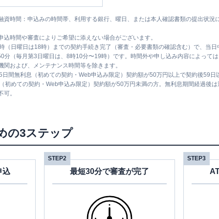
融資時間：申込みの時間帯、利用する銀行、曜日、または本人確認書類の提出状況
申込時間や審査によりご希望に添えない場合がございます。
1時（日曜日は18時）までの契約手続き完了（審査・必要書類の確認含む）で、当
時50分（毎月第3日曜日は、8時10分〜19時）です。時間外や申し込み内容によっ
機関および、メンテナンス時間等を除きます。
5日間無利息（初めての契約・Web申込み限定）契約額が50万円以上で契約後59
息（初めての契約・Web申込み限定）契約額が50万円未満の方。無利息期間経過後
不可。
めの3ステップ
STEP2
STEP3
申込
最短30分で審査が完了
A