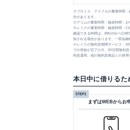
※
プロミス、アイフルの審査時間・
合があります。
※
アコムの審査時間・融資時間：お
※
レイクの審査時間・融資時間：2
確認できる時間は、8時10分〜21
知される場合があります。一部金融
※
レイクの無利息期間サービス：36
での登録が完了の方。60日間無利
利息適用。他の無利息商品との併用
本日中に借りるた
STEP1
まずはWEBからお