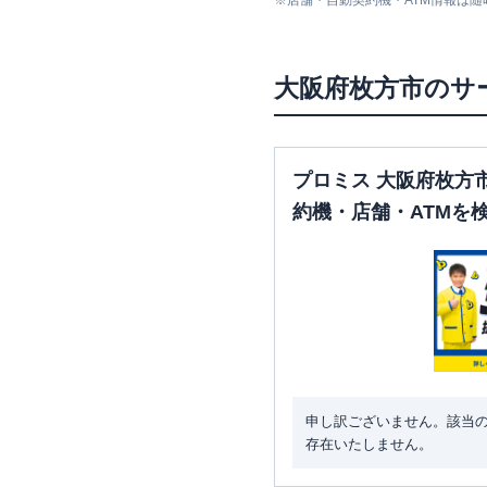
※
店舗・自動契約機・ATM情報は
三菱ＵＦＪ銀行
枚方支店
大阪府
枚方市
のサ
三菱ＵＦＪ銀行
くずは支店
プロミス 大阪府枚方
約機・店舗・ATMを
SMBCモビット
三井住友銀行
くずは
申し訳ございません。該当
存在いたしません。