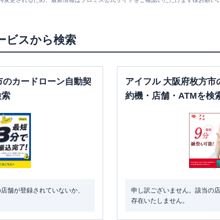
随時変更されるため、最新情報はプロミス公式サイトをご確認いただけます様お願い
〇
〇
土曜
：
-
00
日祝
：
-
日祝
：
8：45～19：
00
ービスから検索
平日：
7：00～24：
平日：
9：00～15：
00
00
土曜
：
7：00～24：
〇
〇
土曜
：
-
00
市のカードローン自動契
アイフル 大阪府枚方市
日祝
：
-
日祝
：
7：00～24：
00
検索
約機・店舗・ATMを検
平日：
09:00-21:00
平日：
-
土曜
：
09:00-21:00
土曜
：
-
✕
✕
日祝
：
09:00-21:00
日祝
：
-
の店舗が登録されていないか、
申し訳ございません。該当の
存在いたしません。