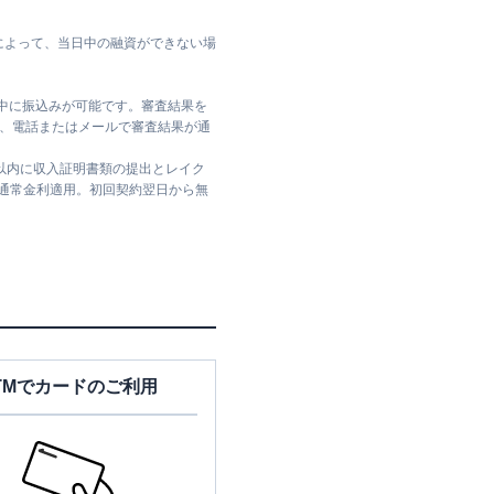
によって、当日中の融資ができない場
日中に振込みが可能です。審査結果を
ては、電話またはメールで審査結果が通
日以内に収入証明書類の提出とレイク
は通常金利適用。初回契約翌日から無
TMでカードのご利用