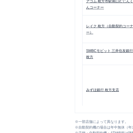
アコム
枚方市駅南口むじん
んコーナー
レイク
枚方（自動契約コー
ー）
SMBCモビット
三井住友銀行
枚方
みずほ銀行
枚方支店
※
一部店舗によって異なります。
※
自動契約機の場合は年中無休（年