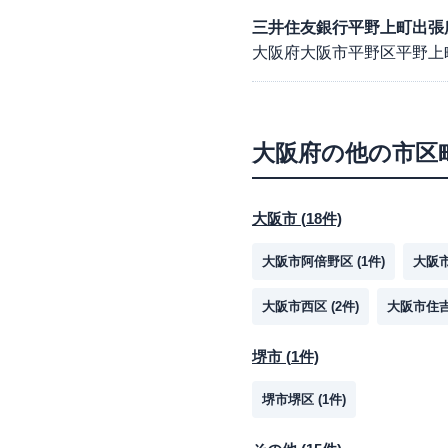
三井住友銀行平野上町出張
大阪府大阪市平野区平野上町2
大阪府
の他の市区
大阪市
(
18
件)
大阪市阿倍野区
(
1
件)
大阪
大阪市西区
(
2
件)
大阪市住
堺市
(
1
件)
堺市堺区
(
1
件)