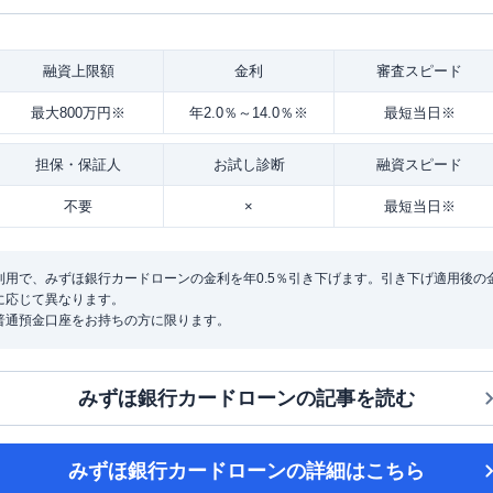
融資
上限額
金利
審査
スピード
最大800万円※
年2.0％～14.0％※
最短当日※
担保・
保証人
お試し
診断
融資
スピード
不要
×
最短当日※
用で、みずほ銀行カードローンの金利を年0.5％引き下げます。引き下げ適用後の金利は
に応じて異なります。
普通預金口座をお持ちの方に限ります。
みずほ銀行カードローン
の記事を読む
みずほ銀行カードローン
の詳細はこちら