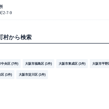
所
-7-9
町村から検索
市中央区
(
7
件)
大阪市福島区
(
1
件)
大阪市東成区
(
1
件)
大阪市平野
吉区
(
1
件)
大阪市淀川区
(
1
件)