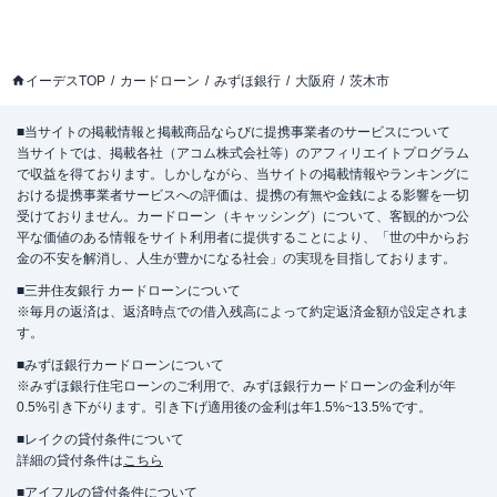
イーデスTOP
カードローン
みずほ銀行
大阪府
茨木市
■当サイトの掲載情報と掲載商品ならびに提携事業者のサービスについて
当サイトでは、掲載各社（アコム株式会社等）のアフィリエイトプログラム
で収益を得ております。しかしながら、当サイトの掲載情報やランキングに
おける提携事業者サービスへの評価は、提携の有無や金銭による影響を一切
受けておりません。カードローン（キャッシング）について、客観的かつ公
平な価値のある情報をサイト利用者に提供することにより、「世の中からお
金の不安を解消し、人生が豊かになる社会」の実現を目指しております。
■三井住友銀行 カードローンについて
※毎月の返済は、返済時点での借入残高によって約定返済金額が設定されま
す。
■みずほ銀行カードローンについて
※みずほ銀行住宅ローンのご利用で、みずほ銀行カードローンの金利が年
0.5%引き下がります。引き下げ適用後の金利は年1.5%~13.5%です。
■レイクの貸付条件について
詳細の貸付条件は
こちら
■アイフルの貸付条件について