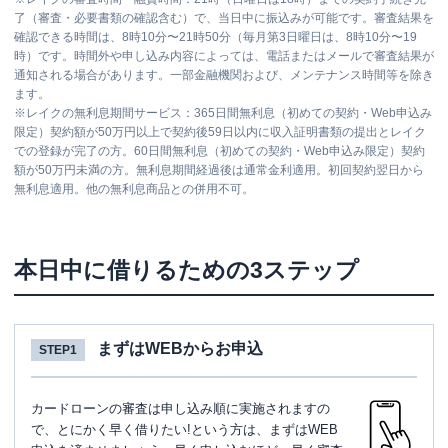
了（審査・必要書類の確認含む）で、当日中に振込みが可能です。審査結果を
確認できる時間は、8時10分〜21時50分（毎月第3日曜日は、8時10分〜19
時）です。時間外や申し込み内容によっては、電話またはメールで審査結果が
通知される場合があります。一部金融機関および、メンテナンス時間等を除き
ます。
※
レイクの無利息期間サービス：365日間無利息（初めての契約・Web申込み
限定）契約額が50万円以上で契約後59日以内に収入証明書類の提出とレイク
での登録が完了の方。60日間無利息（初めての契約・Web申込み限定）契約
額が50万円未満の方。無利息期間経過後は通常金利適用。初回契約翌日から
無利息適用。他の無利息商品との併用不可。
本日中に借りるための3ステップ
まずはWEBからお申込
STEP1
カードローンの審査は申し込み順に実施されますの
で、とにかく早く借りたい!という方は、まずはWEB