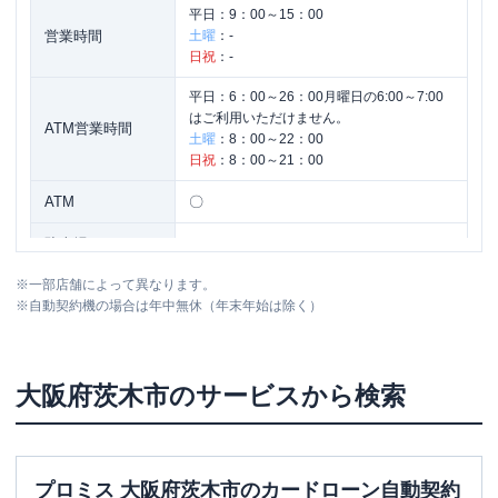
平日：
9：00～15：00
営業時間
土曜
：
-
日祝
：
-
平日：
6：00～26：00月曜日の6:00～7:00
はご利用いただけません。
ATM営業時間
土曜
：
8：00～22：00
日祝
：
8：00～21：00
ATM
〇
駐車場
✕
※
一部店舗によって異なります。
住所
大阪府茨木市双葉町9-1
※
自動契約機の場合は年中無休（年末年始は除く）
大阪府
茨木市
のサービスから検索
プロミス 大阪府茨木市のカードローン自動契約