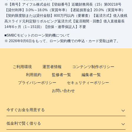
※【商号】アイフル株式会社【登録番号】近畿財務局長（15）第00218号
【貸付利率】3.0%～18.0%（実質年率）【遅延損害金】20.0%（実質年率）
【契約限度額または貸付金額】800万円以内（要審査）【返済方式】借入後残
高スライド元利定額リボルビング返済方式【返済期間・回数】借入直後最長
14年6ヶ月（1～151回）【担保・連帯保証人】不要
■SMBCモビットのローン契約機について
※ 2026年9月6日をもって、ローン契約機での申込・カード受取は終了。
ご利用環境
運営者情報
コンテンツ制作ポリシー
利用規約
監修者一覧
編集者一覧
プライバシーポリシー
セキュリティーポリシー
お問い合わせ
今すぐお金を用意する
低金利で賢く借りる