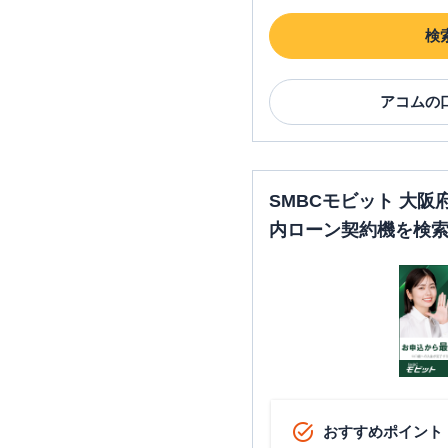
検
アコム
の
SMBCモビット 大
内ローン契約機を検
おすすめポイント