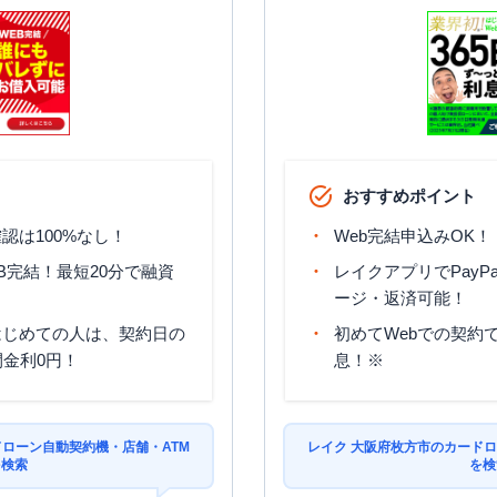
おすすめポイント
認は100%なし！
Web完結申込みOK！
B完結！最短20分で融資
レイクアプリでPayP
ージ・返済可能！
はじめての人は、契約日の
初めてWebでの契約で
間金利0円！
息！※
ドローン自動契約機・店舗・ATM
レイク 大阪府枚方市のカードロ
を検索
を検