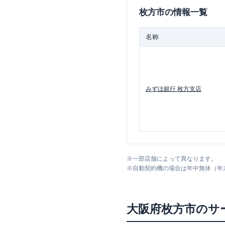
枚方市
の情報一覧
名称
みずほ銀行
枚方支店
※
一部店舗によって異なります。
※
自動契約機の場合は年中無休（年
大阪府
枚方市
のサ