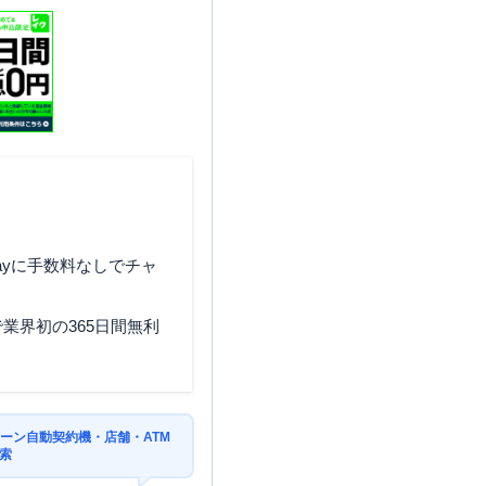
ayに手数料なしでチャ
業界初の365日間無利
ーン自動契約機・店舗・ATM
索