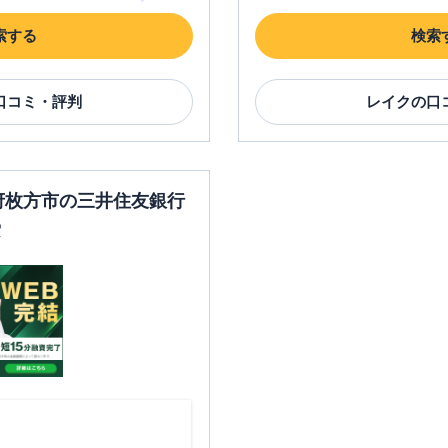
索する
検索
口コミ・評判
レイク
の口
阪府枚方市の三井住友銀行
索