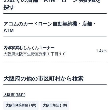
探す
アコム
のカードローン自動契約機・店舗・
ATM
内環状巽むじんくんコーナー
1.4km
大阪府大阪市生野区巽東１丁目１０
大阪府
の他の市区町村から検索
大阪市
(
63
件)
大阪市阿倍野区
(
3
件)
大阪市旭区
(
1
件)