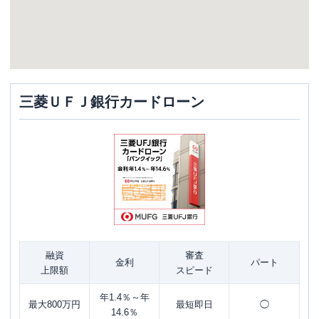
三菱ＵＦＪ銀行カードローン
融資
審査
金利
パート
上限額
スピード
年1.4％～年
最大800万円
最短即日
◯
14.6％