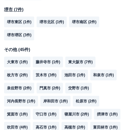
堺市
(
7
件)
堺市東区
(
1
件)
堺市北区
(
1
件)
堺市南区
(
2
件)
堺市堺区
(
3
件)
その他
(
45
件)
大東市
(
1
件)
藤井寺市
(
1
件)
東大阪市
(
7
件)
枚方市
(
2
件)
茨木市
(
3
件)
池田市
(
1
件)
和泉市
(
1
件)
泉佐野市
(
2
件)
門真市
(
2
件)
交野市
(
1
件)
河内長野市
(
1
件)
岸和田市
(
1
件)
松原市
(
2
件)
箕面市
(
1
件)
守口市
(
1
件)
寝屋川市
(
2
件)
摂津市
(
1
件)
吹田市
(
4
件)
高石市
(
1
件)
高槻市
(
2
件)
富田林市
(
1
件)