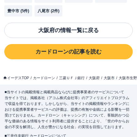
豊中市
(
5
件)
八尾市
(
2
件)
大阪府
の情報一覧に戻る
カードローン
の記事を読む
イーデスTOP
カードローン
三菱ＵＦＪ銀行
大阪府
大阪市
大阪市生野
■当サイトの掲載情報と掲載商品ならびに提携事業者のサービスについて
当サイトでは、掲載各社（アコム株式会社等）のアフィリエイトプログラム
で収益を得ております。しかしながら、当サイトの掲載情報やランキングに
おける提携事業者サービスへの評価は、提携の有無や金銭による影響を一切
受けておりません。カードローン（キャッシング）について、客観的かつ公
平な価値のある情報をサイト利用者に提供することにより、「世の中からお
金の不安を解消し、人生が豊かになる社会」の実現を目指しております。
■三井住友銀行 カードローンについて