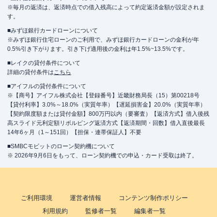
※毎月の返済は、返済時点での借入残高によって約定返済金額が設定されま
す。
■みずほ銀行カードローンについて
※みずほ銀行住宅ローンのご利用で、みずほ銀行カードローンの金利が年
0.5%引き下がります。引き下げ適用後の金利は年1.5%~13.5%です。
■レイクの貸付条件について
詳細の貸付条件は
こちら
■アイフルの貸付条件について
※【商号】アイフル株式会社【登録番号】近畿財務局長（15）第00218号
【貸付利率】3.0%～18.0%（実質年率）【遅延損害金】20.0%（実質年率）
【契約限度額または貸付金額】800万円以内（要審査）【返済方式】借入後残
高スライド元利定額リボルビング返済方式【返済期間・回数】借入直後最長
14年6ヶ月（1～151回）【担保・連帯保証人】不要
■SMBCモビットのローン契約機について
※ 2026年9月6日をもって、ローン契約機での申込・カード受取は終了。
ご利用環境
運営者情報
コンテンツ制作ポリシー
利用規約
監修者一覧
編集者一覧