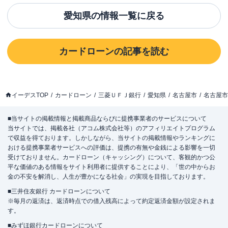
愛知県
の情報一覧に戻る
カードローン
の記事を読む
イーデスTOP
カードローン
三菱ＵＦＪ銀行
愛知県
名古屋市
名古屋市
■当サイトの掲載情報と掲載商品ならびに提携事業者のサービスについて
当サイトでは、掲載各社（アコム株式会社等）のアフィリエイトプログラム
で収益を得ております。しかしながら、当サイトの掲載情報やランキングに
おける提携事業者サービスへの評価は、提携の有無や金銭による影響を一切
受けておりません。カードローン（キャッシング）について、客観的かつ公
平な価値のある情報をサイト利用者に提供することにより、「世の中からお
金の不安を解消し、人生が豊かになる社会」の実現を目指しております。
■三井住友銀行 カードローンについて
※毎月の返済は、返済時点での借入残高によって約定返済金額が設定されま
す。
■みずほ銀行カードローンについて