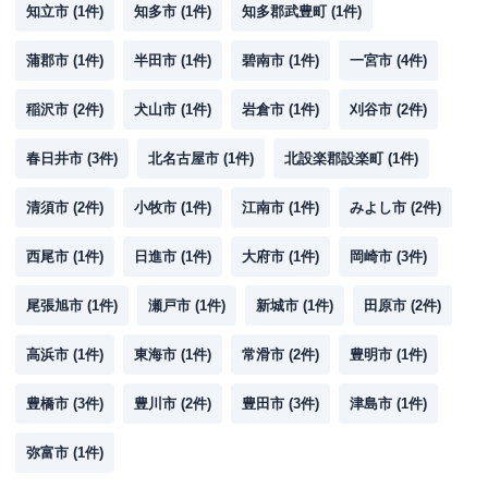
知立市
(
1
件)
知多市
(
1
件)
知多郡武豊町
(
1
件)
蒲郡市
(
1
件)
半田市
(
1
件)
碧南市
(
1
件)
一宮市
(
4
件)
稲沢市
(
2
件)
犬山市
(
1
件)
岩倉市
(
1
件)
刈谷市
(
2
件)
春日井市
(
3
件)
北名古屋市
(
1
件)
北設楽郡設楽町
(
1
件)
清須市
(
2
件)
小牧市
(
1
件)
江南市
(
1
件)
みよし市
(
2
件)
西尾市
(
1
件)
日進市
(
1
件)
大府市
(
1
件)
岡崎市
(
3
件)
尾張旭市
(
1
件)
瀬戸市
(
1
件)
新城市
(
1
件)
田原市
(
2
件)
高浜市
(
1
件)
東海市
(
1
件)
常滑市
(
2
件)
豊明市
(
1
件)
豊橋市
(
3
件)
豊川市
(
2
件)
豊田市
(
3
件)
津島市
(
1
件)
弥富市
(
1
件)