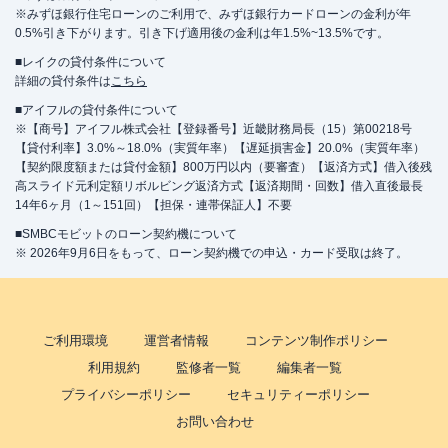
※みずほ銀行住宅ローンのご利用で、みずほ銀行カードローンの金利が年
0.5%引き下がります。引き下げ適用後の金利は年1.5%~13.5%です。
■レイクの貸付条件について
詳細の貸付条件は
こちら
■アイフルの貸付条件について
※【商号】アイフル株式会社【登録番号】近畿財務局長（15）第00218号
【貸付利率】3.0%～18.0%（実質年率）【遅延損害金】20.0%（実質年率）
【契約限度額または貸付金額】800万円以内（要審査）【返済方式】借入後残
高スライド元利定額リボルビング返済方式【返済期間・回数】借入直後最長
14年6ヶ月（1～151回）【担保・連帯保証人】不要
■SMBCモビットのローン契約機について
※ 2026年9月6日をもって、ローン契約機での申込・カード受取は終了。
ご利用環境
運営者情報
コンテンツ制作ポリシー
利用規約
監修者一覧
編集者一覧
プライバシーポリシー
セキュリティーポリシー
お問い合わせ