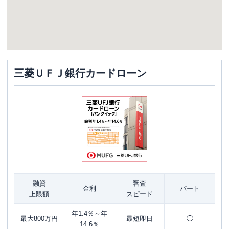
三菱ＵＦＪ銀行カードローン
融資
審査
金利
パート
上限額
スピード
年1.4％～年
最大800万円
最短即日
◯
14.6％