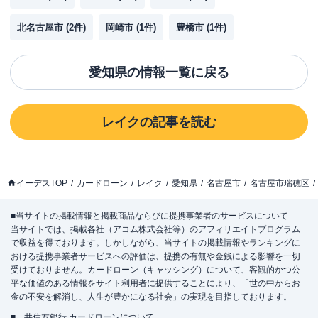
北名古屋市
(
2
件)
岡崎市
(
1
件)
豊橋市
(
1
件)
愛知県
の情報一覧に戻る
レイク
の記事を読む
イーデスTOP
カードローン
レイク
愛知県
名古屋市
名古屋市瑞穂区
■当サイトの掲載情報と掲載商品ならびに提携事業者のサービスについて
当サイトでは、掲載各社（アコム株式会社等）のアフィリエイトプログラム
で収益を得ております。しかしながら、当サイトの掲載情報やランキングに
おける提携事業者サービスへの評価は、提携の有無や金銭による影響を一切
受けておりません。カードローン（キャッシング）について、客観的かつ公
平な価値のある情報をサイト利用者に提供することにより、「世の中からお
金の不安を解消し、人生が豊かになる社会」の実現を目指しております。
■三井住友銀行 カードローンについて