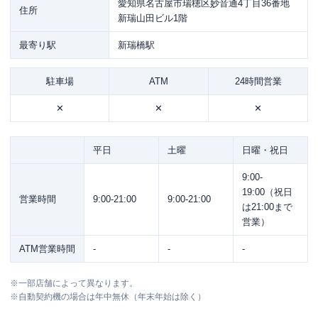
愛知県名古屋市瑞穂区妙音通4丁目36番地
住所
新瑞山田ビル1階
最寄り駅
新瑞橋駅
駐車場
ATM
24時間営業
✕
✕
✕
平日
土曜
日曜・祝日
9:00-
19:00（祝日
営業時間
9:00-21:00
9:00-21:00
は21:00まで
営業）
ATM営業時間
-
-
-
※
一部店舗によって異なります。
※
自動契約機の場合は年中無休（年末年始は除く）