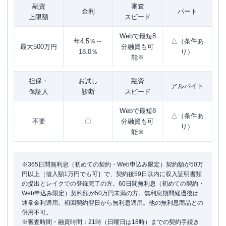
融資
審査
金利
パート
上限額
スピード
Webで最短8
年4.5％～
△（条件あ
最大500万円
分融資も可
18.0％
り）
能※
担保・
お試し
融資
アルバイト
保証人
診断
スピード
Webで最短8
△（条件あ
不要
〇
分融資も可
り）
能※
※365日間無利息（初めての契約・Web申込み限定）契約額が50万
円以上［借入額1万円でも可］で、契約後59日以内に収入証明書類
の提出とレイクでの登録完了の方。60日間無利息（初めての契約・
Web申込み限定）契約額が50万円未満の方。無利息期間経過後は
通常金利適用。初回契約翌日から無利息適用。他の無利息商品との
併用不可。
※審査時間・融資時間：21時（日曜日は18時）までの契約手続き