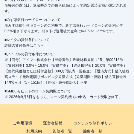
※毎月の返済は、返済時点での借入残高によって約定返済金額が設定されま
す。
■みずほ銀行カードローンについて
※みずほ銀行住宅ローンのご利用で、みずほ銀行カードローンの金利が年
0.5%引き下がります。引き下げ適用後の金利は年1.5%~13.5%です。
■レイクの貸付条件について
詳細の貸付条件は
こちら
■アイフルの貸付条件について
※【商号】アイフル株式会社【登録番号】近畿財務局長（15）第00218号
【貸付利率】3.0%～18.0%（実質年率）【遅延損害金】20.0%（実質年率）
【契約限度額または貸付金額】800万円以内（要審査）【返済方式】借入後残
高スライド元利定額リボルビング返済方式【返済期間・回数】借入直後最長
14年6ヶ月（1～151回）【担保・連帯保証人】不要
■SMBCモビットのローン契約機について
※ 2026年9月6日をもって、ローン契約機での申込・カード受取は終了。
ご利用環境
運営者情報
コンテンツ制作ポリシー
利用規約
監修者一覧
編集者一覧