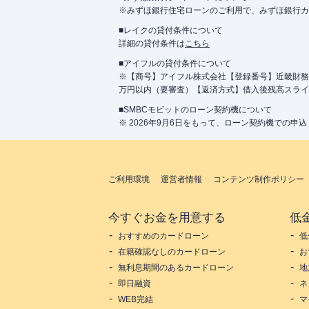
※みずほ銀行住宅ローンのご利用で、みずほ銀行カード
■レイクの貸付条件について
詳細の貸付条件は
こちら
■アイフルの貸付条件について
※【商号】アイフル株式会社【登録番号】近畿財務局長
万円以内（要審査）【返済方式】借入後残高スライ
■SMBCモビットのローン契約機について
※ 2026年9月6日をもって、ローン契約機での申
ご利用環境
運営者情報
コンテンツ制作ポリシー
今すぐお金を用意する
低
おすすめのカードローン
低
在籍確認なしのカードローン
お
無利息期間のあるカードローン
地
即日融資
ネ
WEB完結
マ