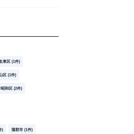
名東区
(
1
件)
山区
(
1
件)
市昭和区
(
2
件)
件)
蒲郡市
(
1
件)