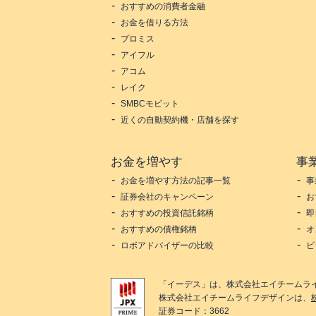
おすすめの消費者金融
お金を借りる方法
プロミス
アイフル
アコム
レイク
SMBCモビット
近くの自動契約機・店舗を探す
お金を増やす
事
お金を増やす方法の記事一覧
事
証券会社のキャンペーン
お
おすすめの投資信託銘柄
即
おすすめの債権銘柄
オ
ロボアドバイザーの比較
ビ
「
イーデス
」は、
株式会社エイチームラ
株式会社エイチームライフデザイン
は、
証券コード：3662