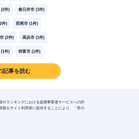
(
2
件)
春日井市
(
3
件)
2
件)
西尾市
(
1
件)
市
(
2
件)
高浜市
(
1
件)
(
1
件)
弥富市
(
1
件)
の記事を読む
報やランキングにおける提携事業者サービスへの評
情報をサイト利用者に提供することにより、「世の