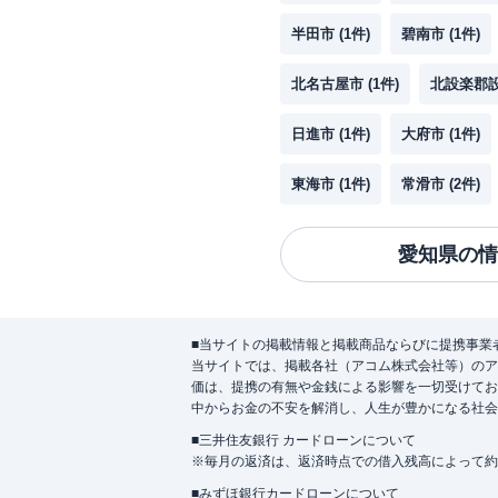
半田市
(
1
件)
碧南市
(
1
件)
北名古屋市
(
1
件)
北設楽郡
日進市
(
1
件)
大府市
(
1
件)
東海市
(
1
件)
常滑市
(
2
件)
愛知県
の情
■当サイトの掲載情報と掲載商品ならびに提携事業
当サイトでは、掲載各社（アコム株式会社等）のア
価は、提携の有無や金銭による影響を一切受けてお
中からお金の不安を解消し、人生が豊かになる社会
■三井住友銀行 カードローンについて
※毎月の返済は、返済時点での借入残高によって約
■みずほ銀行カードローンについて