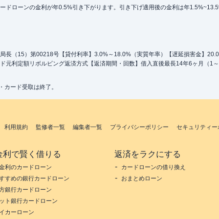
ローンの金利が年0.5%引き下がります。引き下げ適用後の金利は年1.5%~13.
（15）第00218号【貸付利率】3.0%～18.0%（実質年率）【遅延損害金】20
ド元利定額リボルビング返済方式【返済期間・回数】借入直後最長14年6ヶ月（1～
込・カード受取は終了。
利用規約
監修者一覧
編集者一覧
プライバシーポリシー
セキュリティー
金利で賢く借りる
返済をラクにする
金利のカードローン
カードローンの借り換え
すすめの銀行カードローン
おまとめローン
方銀行カードローン
ット銀行カードローン
イカーローン