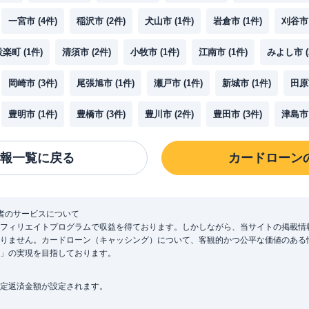
一宮市
(
4
件)
稲沢市
(
2
件)
犬山市
(
1
件)
岩倉市
(
1
件)
刈谷市
設楽町
(
1
件)
清須市
(
2
件)
小牧市
(
1
件)
江南市
(
1
件)
みよし市
(
岡崎市
(
3
件)
尾張旭市
(
1
件)
瀬戸市
(
1
件)
新城市
(
1
件)
田原
豊明市
(
1
件)
豊橋市
(
3
件)
豊川市
(
2
件)
豊田市
(
3
件)
津島市
報一覧に戻る
カードローン
者のサービスについて
フィリエイトプログラムで収益を得ております。しかしながら、当サイトの掲載情
りません。カードローン（キャッシング）について、客観的かつ公平な価値のある
」の実現を目指しております。
定返済金額が設定されます。