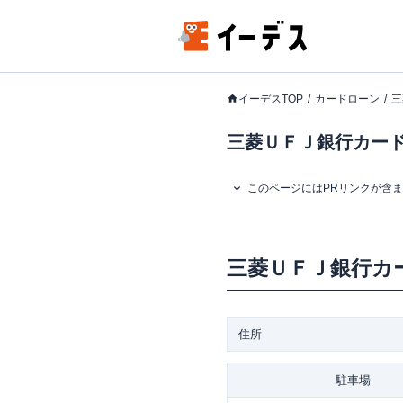
イーデスTOP
カードローン
三
三菱ＵＦＪ銀行カード
このページにはPRリンクが含
三菱ＵＦＪ銀行カ
住所
駐車場