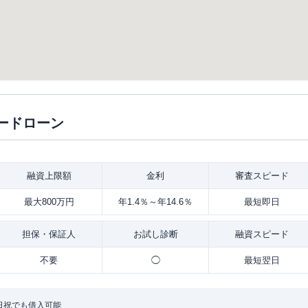
ードローン
融資
上限額
金利
審査
スピード
最大800万円
年1.4％～年14.6％
最短即日
担保・
保証人
お試し
診断
融資
スピード
不要
◯
最短翌日
日祝でも借入可能