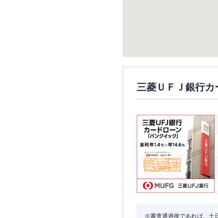
三菱ＵＦＪ銀行カ
※審査通過後であれば、土