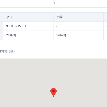
〇
平日
土曜
9：00～15：00
-
24時間
24時間
末年始は除く）