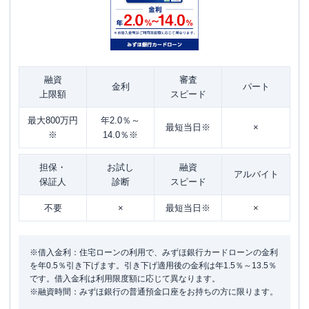
融資
審査
金利
パート
上限額
スピード
最大800万円
年2.0％～
最短当日※
×
※
14.0％※
担保・
お試し
融資
アルバイト
保証人
診断
スピード
不要
×
最短当日※
×
※借入金利：住宅ローンの利用で、みずほ銀行カードローンの金利
を年0.5％引き下げます。引き下げ適用後の金利は年1.5％～13.5％
です。借入金利は利用限度額に応じて異なります。
※融資時間：みずほ銀行の普通預金口座をお持ちの方に限ります。