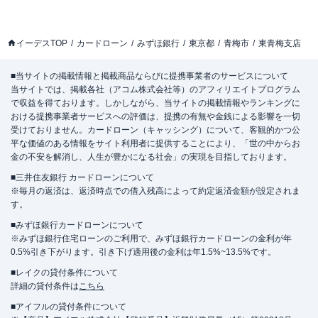
イーデスTOP
カードローン
みずほ銀行
東京都
青梅市
東青梅支店
■当サイトの掲載情報と掲載商品ならびに提携事業者のサービスについて
当サイトでは、掲載各社（アコム株式会社等）のアフィリエイトプログラム
で収益を得ております。しかしながら、当サイトの掲載情報やランキングに
おける提携事業者サービスへの評価は、提携の有無や金銭による影響を一切
受けておりません。カードローン（キャッシング）について、客観的かつ公
平な価値のある情報をサイト利用者に提供することにより、「世の中からお
金の不安を解消し、人生が豊かになる社会」の実現を目指しております。
■三井住友銀行 カードローンについて
※毎月の返済は、返済時点での借入残高によって約定返済金額が設定されま
す。
■みずほ銀行カードローンについて
※みずほ銀行住宅ローンのご利用で、みずほ銀行カードローンの金利が年
0.5%引き下がります。引き下げ適用後の金利は年1.5%~13.5%です。
■レイクの貸付条件について
詳細の貸付条件は
こちら
■アイフルの貸付条件について