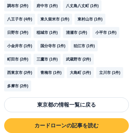
調布市
(
2
件)
府中市
(
1
件)
八丈島八丈町
(
1
件)
八王子市
(
4
件)
東久留米市
(
1
件)
東村山市
(
1
件)
日野市
(
3
件)
稲城市
(
1
件)
清瀬市
(
1
件)
小平市
(
1
件)
小金井市
(
1
件)
国分寺市
(
1
件)
狛江市
(
1
件)
町田市
(
2
件)
三鷹市
(
1
件)
武蔵野市
(
2
件)
西東京市
(
2
件)
青梅市
(
1
件)
大島町
(
1
件)
立川市
(
1
件)
多摩市
(
2
件)
東京都
の情報一覧に戻る
カードローン
の記事を読む