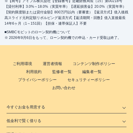
※【商号】アイフル株式会社【登録番号】近畿財務局長（15）第00218号
【貸付利率】3.0%～18.0%（実質年率）【遅延損害金】20.0%（実質年率）
【契約限度額または貸付金額】800万円以内（要審査）【返済方式】借入後残
高スライド元利定額リボルビング返済方式【返済期間・回数】借入直後最長
14年6ヶ月（1～151回）【担保・連帯保証人】不要
■SMBCモビットのローン契約機について
※ 2026年9月6日をもって、ローン契約機での申込・カード受取は終了。
ご利用環境
運営者情報
コンテンツ制作ポリシー
利用規約
監修者一覧
編集者一覧
プライバシーポリシー
セキュリティーポリシー
お問い合わせ
今すぐお金を用意する
低金利で賢く借りる