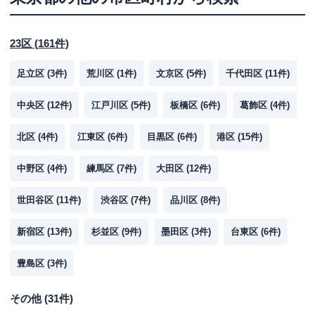
23区
(
161
件)
足立区
(
3
件)
荒川区
(
1
件)
文京区
(
5
件)
千代田区
(
11
件)
中央区
(
12
件)
江戸川区
(
5
件)
板橋区
(
6
件)
葛飾区
(
4
件)
北区
(
4
件)
江東区
(
6
件)
目黒区
(
6
件)
港区
(
15
件)
中野区
(
4
件)
練馬区
(
7
件)
大田区
(
12
件)
世田谷区
(
11
件)
渋谷区
(
7
件)
品川区
(
8
件)
新宿区
(
13
件)
杉並区
(
9
件)
墨田区
(
3
件)
台東区
(
6
件)
豊島区
(
3
件)
その他
(
31
件)