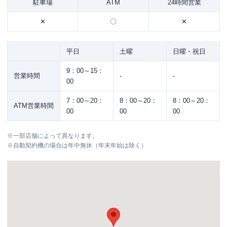
駐車場
ATM
24時間営業
✕
〇
✕
平日
土曜
日曜・祝日
9：00～15：
営業時間
-
-
00
7：00～20：
8：00～20：
8：00～20：
ATM営業時間
00
00
00
※
一部店舗によって異なります。
※
自動契約機の場合は年中無休（年末年始は除く）