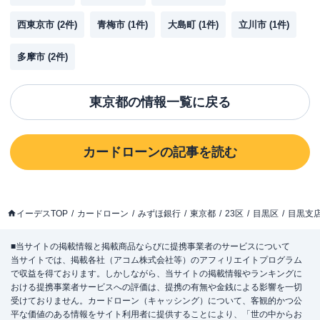
西東京市
(
2
件)
青梅市
(
1
件)
大島町
(
1
件)
立川市
(
1
件)
多摩市
(
2
件)
東京都
の情報一覧に戻る
カードローン
の記事を読む
イーデスTOP
カードローン
みずほ銀行
東京都
23区
目黒区
目黒支
■当サイトの掲載情報と掲載商品ならびに提携事業者のサービスについて
当サイトでは、掲載各社（アコム株式会社等）のアフィリエイトプログラム
で収益を得ております。しかしながら、当サイトの掲載情報やランキングに
おける提携事業者サービスへの評価は、提携の有無や金銭による影響を一切
受けておりません。カードローン（キャッシング）について、客観的かつ公
平な価値のある情報をサイト利用者に提供することにより、「世の中からお