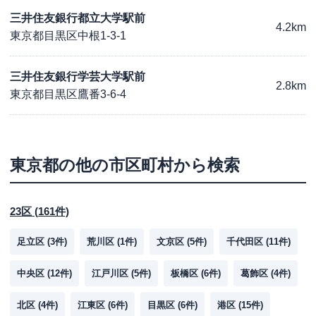
三井住友銀行都立大学駅前
4.2km
東京都目黒区中根1-3-1
三井住友銀行学芸大学駅前
2.8km
東京都目黒区鷹番3-6-4
東京都
の他の市区町村から検索
23区
(
161
件)
足立区
(
3
件)
荒川区
(
1
件)
文京区
(
5
件)
千代田区
(
11
件)
中央区
(
12
件)
江戸川区
(
5
件)
板橋区
(
6
件)
葛飾区
(
4
件)
北区
(
4
件)
江東区
(
6
件)
目黒区
(
6
件)
港区
(
15
件)