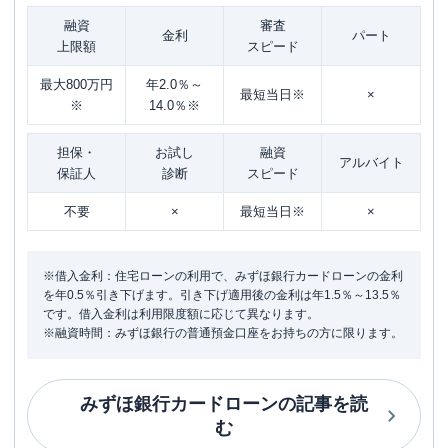
融資
審査
金利
パート
上限額
スピード
最大800万円
年2.0％～
最短当日※
×
※
14.0％※
担保・
お試し
融資
アルバイト
保証人
診断
スピード
不要
×
最短当日※
×
※借入金利：住宅ローンの利用で、みずほ銀行カードローンの金利
を年0.5％引き下げます。引き下げ適用後の金利は年1.5％～13.5％
です。借入金利は利用限度額に応じて異なります。
※融資時間：みずほ銀行の普通預金口座をお持ちの方に限ります。
みずほ銀行カードローン
の記事を読
む