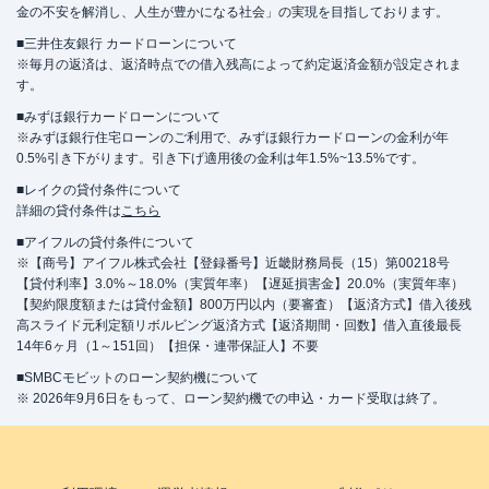
金の不安を解消し、人生が豊かになる社会」の実現を目指しております。
■三井住友銀行 カードローンについて
※毎月の返済は、返済時点での借入残高によって約定返済金額が設定されま
す。
■みずほ銀行カードローンについて
※みずほ銀行住宅ローンのご利用で、みずほ銀行カードローンの金利が年
0.5%引き下がります。引き下げ適用後の金利は年1.5%~13.5%です。
■レイクの貸付条件について
詳細の貸付条件は
こちら
■アイフルの貸付条件について
※【商号】アイフル株式会社【登録番号】近畿財務局長（15）第00218号
【貸付利率】3.0%～18.0%（実質年率）【遅延損害金】20.0%（実質年率）
【契約限度額または貸付金額】800万円以内（要審査）【返済方式】借入後残
高スライド元利定額リボルビング返済方式【返済期間・回数】借入直後最長
14年6ヶ月（1～151回）【担保・連帯保証人】不要
■SMBCモビットのローン契約機について
※ 2026年9月6日をもって、ローン契約機での申込・カード受取は終了。