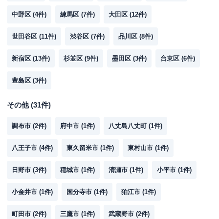
中野区
(
4
件)
練馬区
(
7
件)
大田区
(
12
件)
世田谷区
(
11
件)
渋谷区
(
7
件)
品川区
(
8
件)
新宿区
(
13
件)
杉並区
(
9
件)
墨田区
(
3
件)
台東区
(
6
件)
豊島区
(
3
件)
その他
(
31
件)
調布市
(
2
件)
府中市
(
1
件)
八丈島八丈町
(
1
件)
八王子市
(
4
件)
東久留米市
(
1
件)
東村山市
(
1
件)
日野市
(
3
件)
稲城市
(
1
件)
清瀬市
(
1
件)
小平市
(
1
件)
小金井市
(
1
件)
国分寺市
(
1
件)
狛江市
(
1
件)
町田市
(
2
件)
三鷹市
(
1
件)
武蔵野市
(
2
件)