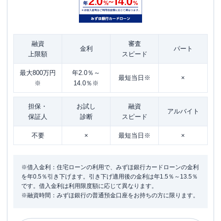
融資
審査
金利
パート
上限額
スピード
最大800万円
年2.0％～
最短当日※
×
※
14.0％※
担保・
お試し
融資
アルバイト
保証人
診断
スピード
不要
×
最短当日※
×
※借入金利：住宅ローンの利用で、みずほ銀行カードローンの金利
を年0.5％引き下げます。引き下げ適用後の金利は年1.5％～13.5％
です。借入金利は利用限度額に応じて異なります。
※融資時間：みずほ銀行の普通預金口座をお持ちの方に限ります。