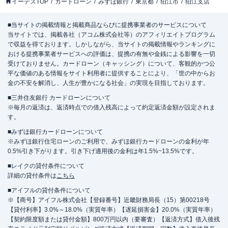
イーデスTOP
カードローン
みずほ銀行
東京都
狛江市
狛江支店
■当サイトの掲載情報と掲載商品ならびに提携事業者のサービスについて
当サイトでは、掲載各社（アコム株式会社等）のアフィリエイトプログラム
で収益を得ております。しかしながら、当サイトの掲載情報やランキングに
おける提携事業者サービスへの評価は、提携の有無や金銭による影響を一切
受けておりません。カードローン（キャッシング）について、客観的かつ公
平な価値のある情報をサイト利用者に提供することにより、「世の中からお
金の不安を解消し、人生が豊かになる社会」の実現を目指しております。
■三井住友銀行 カードローンについて
※毎月の返済は、返済時点での借入残高によって約定返済金額が設定されま
す。
■みずほ銀行カードローンについて
※みずほ銀行住宅ローンのご利用で、みずほ銀行カードローンの金利が年
0.5%引き下がります。引き下げ適用後の金利は年1.5%~13.5%です。
■レイクの貸付条件について
詳細の貸付条件は
こちら
■アイフルの貸付条件について
※【商号】アイフル株式会社【登録番号】近畿財務局長（15）第00218号
【貸付利率】3.0%～18.0%（実質年率）【遅延損害金】20.0%（実質年率）
【契約限度額または貸付金額】800万円以内（要審査）【返済方式】借入後残