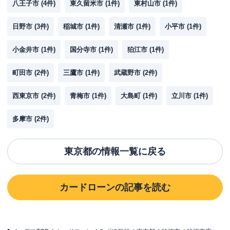
八王子市
(
4
件)
東久留米市
(
1
件)
東村山市
(
1
件)
日野市
(
3
件)
稲城市
(
1
件)
清瀬市
(
1
件)
小平市
(
1
件)
小金井市
(
1
件)
国分寺市
(
1
件)
狛江市
(
1
件)
町田市
(
2
件)
三鷹市
(
1
件)
武蔵野市
(
2
件)
西東京市
(
2
件)
青梅市
(
1
件)
大島町
(
1
件)
立川市
(
1
件)
多摩市
(
2
件)
東京都
の情報一覧に戻る
カードローン
の記事を読む