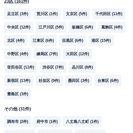
23区
(
161
件)
足立区
(
3
件)
荒川区
(
1
件)
文京区
(
5
件)
千代田区
(
11
件)
中央区
(
12
件)
江戸川区
(
5
件)
板橋区
(
6
件)
葛飾区
(
4
件)
北区
(
4
件)
江東区
(
6
件)
目黒区
(
6
件)
港区
(
15
件)
中野区
(
4
件)
練馬区
(
7
件)
大田区
(
12
件)
世田谷区
(
11
件)
渋谷区
(
7
件)
品川区
(
8
件)
新宿区
(
13
件)
杉並区
(
9
件)
墨田区
(
3
件)
台東区
(
6
件)
豊島区
(
3
件)
その他
(
31
件)
調布市
(
2
件)
府中市
(
1
件)
八丈島八丈町
(
1
件)