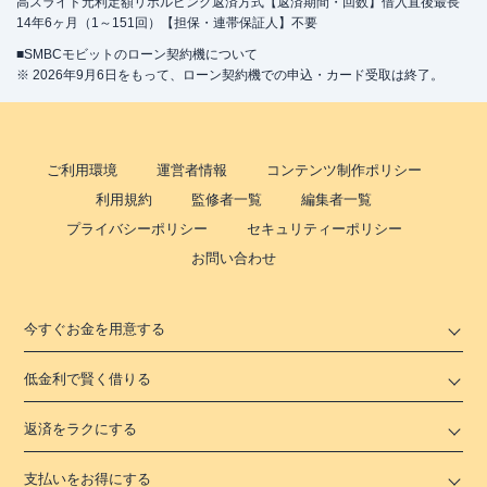
高スライド元利定額リボルビング返済方式【返済期間・回数】借入直後最長
14年6ヶ月（1～151回）【担保・連帯保証人】不要
■SMBCモビットのローン契約機について
※ 2026年9月6日をもって、ローン契約機での申込・カード受取は終了。
ご利用環境
運営者情報
コンテンツ制作ポリシー
利用規約
監修者一覧
編集者一覧
プライバシーポリシー
セキュリティーポリシー
お問い合わせ
今すぐお金を用意する
低金利で賢く借りる
返済をラクにする
支払いをお得にする