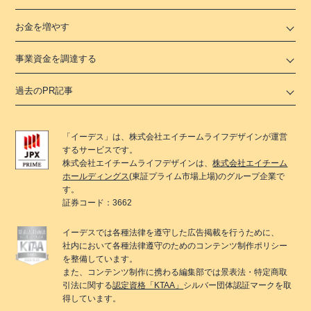
お金を増やす
事業資金を調達する
過去のPR記事
「
イーデス
」は、
株式会社エイチームライフデザイン
が運営
するサービスです。
株式会社エイチームライフデザイン
は、
株式会社エイチーム
ホールディングス
(東証プライム市場上場)のグループ企業で
す。
証券コード：3662
イーデス
では各種法律を遵守した広告掲載を行うために、
社内において各種法律遵守のためのコンテンツ制作ポリシー
を整備しています。
また、コンテンツ制作に携わる編集部では景表法・特定商取
引法に関する
認定資格「KTAA」
シルバー団体認証マークを取
得しています。