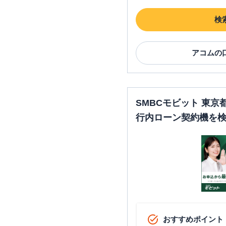
検
アコム
の
SMBCモビット 東
行内ローン契約機を
おすすめポイント