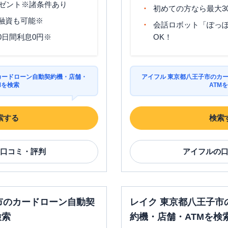
00
ゼント※諸条件あり
初めての方なら最大3
平日：
7：00～24：
分融資も可能※
会話ロボット「ぽっぽ
平日：
9：00～15：
00
0日間利息0円※
OK！
00
土曜
：
8：00～21：
〇
〇
土曜
：
-
00
日祝
：
-
日祝
：
8：00～21：
00
カードローン自動契約機・店舗・
アイフル 東京都八王子市のカ
Mを検索
ATM
平日：
9：00～15：
平日：
24時間
00
土曜
：
24時間
〇
〇
土曜
：
-
日祝
：
24時間
日祝
：
-
索する
検索
平日：
7：00～24：
平日：
9：00～15：
00
口コミ・評判
アイフル
の
支
00
土曜
：
7：00～24：
〇
〇
土曜
：
-
00
日祝
：
-
日祝
：
7：00～24：
00
平日：
09:00-21:00
平日：
07:00-24:00
市のカードローン自動契
レイク 東京都八王子市
契
土曜
：
09:00-21:00
土曜
：
07:00-24:00
〇
✕
検索
約機・店舗・ATMを検
日祝
：
09:00-21:00
日祝
：
07:00-24:00