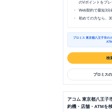
のVポイントをプレ
Web契約で最短3
初めての方なら、3
みずほ銀行
長房出張所
プロミス 東京都八王子市の
AT
三菱ＵＦＪ銀行
八王子支店
検
プロミス
の
三菱ＵＦＪ銀行
八王子中央
店
アコム 東京都八王子
プロミス
八王子駅北口自動
約コーナー
約機・店舗・ATMを