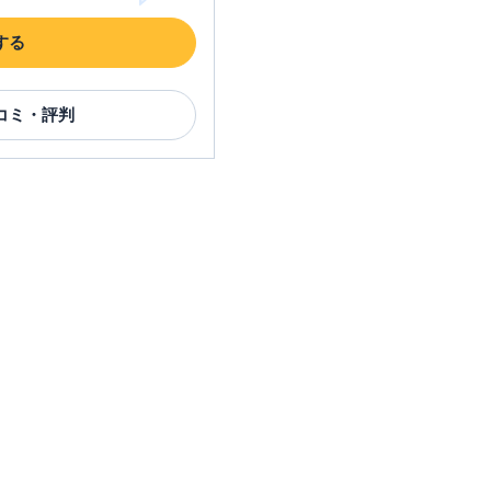
する
コミ・評判