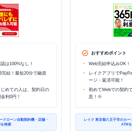
平日：
09:00-21:00
平日：
-
土曜
：
09:00-21:00
土曜
：
-
✕
✕
日祝
：
09:00-21:00
日祝
：
-
平日：
09:00-21:00
平日：
-
土曜
：
09:00-21:00
土曜
：
-
✕
✕
人
日祝
：
09:00-21:00
日祝
：
-
おすすめポイント
認は100%なし！
Web完結申込みOK！
B完結！最短20分で融資
レイクアプリでPayP
ージ・返済可能！
はじめての人は、契約日の
初めてWebでの契約で
間金利0円！
息！※
カードローン自動契約機・店舗・
レイク 東京都八王子市のカー
Mを検索
ATM