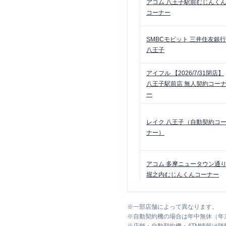
アコム
八王子駅前むじんく
コーナー
SMBCモビット
三井住友銀行
八王子
アイフル
【2026/7/31閉店】
八王子駅前店 無人契約コー
ー
レイク
八王子（自動契約コ
ナー）
アコム
多摩ニュータウン通
堀之内むじんくんコーナー
SMBCモビット
三井住友銀行
※
一部店舗によって異なります。
北野
※
自動契約機の場合は年中無休（年