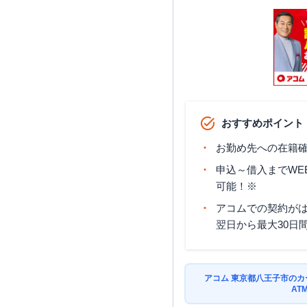
SMBCモビット
三井住友銀行
高尾駅前出張所
アイフル
【2026/3/15閉店】
多摩ニュータウン通り店 無
契約コーナー
おすすめポイント
お勤め先への在籍確
申込～借入までWE
可能！※
アコムでの契約が
翌日から最大30日
アコム 東京都八王子市の
AT