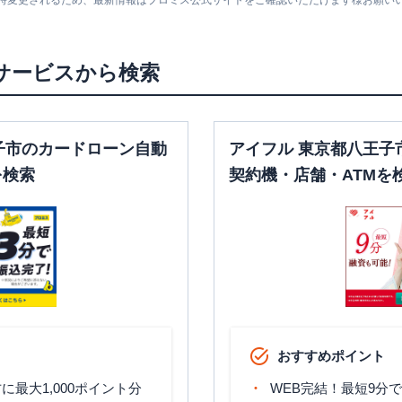
随時変更されるため、最新情報はプロミス公式サイトをご確認いただけます様お願い
平日：
6：00～26：
00月曜日の6:00～
平日：
9：00～15：
7:00はご利用いただ
00
けません。
サービスから検索
〇
〇
土曜
：
-
土曜
：
8：00～22：
日祝
：
-
00
日祝
：
8：00～21：
00
子市のカードローン自動
アイフル 東京都八王子
平日：
6：00～26：
を検索
契約機・店舗・ATMを
00月曜日の6:00～
平日：
9：00～15：
7:00はご利用いただ
00
けません。
〇
〇
土曜
：
-
土曜
：
8：00～22：
日祝
：
-
00
日祝
：
8：00～21：
00
平日：
7：00～24：
平日：
9：00～15：
00
00
土曜
：
8：00～21：
おすすめポイント
〇
〇
土曜
：
-
00
日祝
：
-
日祝
：
8：00～21：
最大1,000ポイント分
WEB完結！最短9分