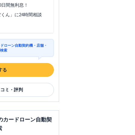
0日間無利息！
くん」に24時間相談
東京都八王子市長房町545-11
ードローン自動契約機・店舗・
を検索
東京都八王子市旭町９－１
する
口コミ・評判
東京都八王子市八日町９－５
のカードローン自動契
東京都八王子市旭町２－６ ４
Ｆ
索