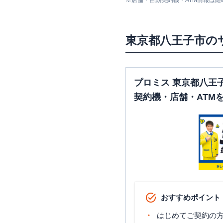
※
店舗・自動契約機・ATM情報は
東京都
八王子市
の
みずほ銀行
八王子支店
プロミス 東京都八王
契約機・店舗・ATM
みずほ銀行
八王子南口支店
おすすめポイント
みずほ銀行
南大沢支店
はじめてご契約の方に