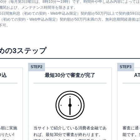
時50分（毎月第3日曜日は、8時10分〜19時）です。時間外や申し込み内容によっ
機関および、メンテナンス時間等を除きます。
5日間無利息（初めての契約・Web申込み限定）契約額が50万円以上で契約後59
息（初めての契約・Web申込み限定）契約額が50万円未満の方。無利息期間経過後
不可。
めの3ステップ
STEP2
STEP3
申込
最短30分で審査が完了
A
み順に実施
当サイトで紹介している消費者金融であ
審査に通
りたい!
れば、最短30分で審査が終わります。
能です。