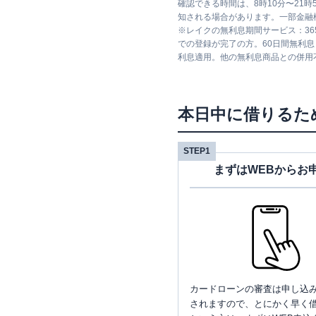
確認できる時間は、8時10分〜21
知される場合があります。一部金融
※
レイクの無利息期間サービス：36
での登録が完了の方。60日間無利
利息適用。他の無利息商品との併用
本日中に借りるた
STEP1
まずはWEBからお
カードローンの審査は申し込
されますので、とにかく早く借