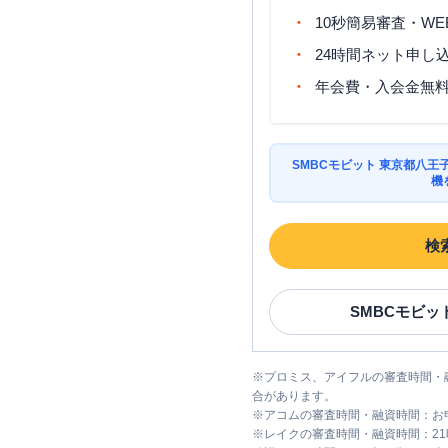
10秒簡易審査・WE
24時間ネット申し
年会費・入会金無
SMBCモビット 東京都八
機
検
SMBCモビッ
※
プロミス、アイフルの審査時間・
合があります。
※
アコムの審査時間・融資時間：お
※
レイクの審査時間・融資時間：2