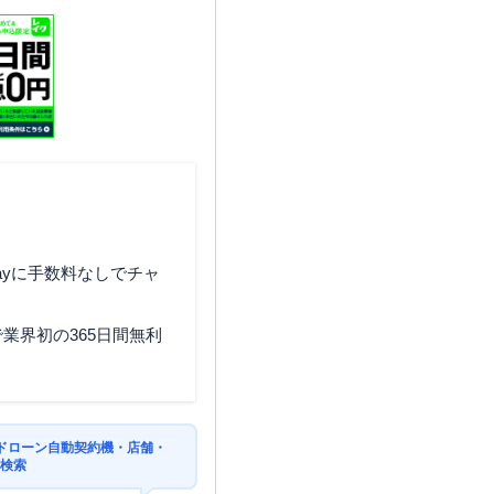
東京都八王子市初沢町1231-
36
東京都八王子市松木３１－１
９ １Ｆ
ayに手数料なしでチャ
業界初の365日間無利
ドローン自動契約機・店舗・
を検索