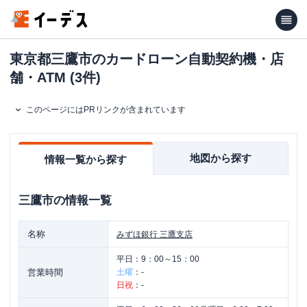
東京都三鷹市のカードローン自動契約機・店
舗・ATM (3件)
このページにはPRリンクが含まれています
地図から探す
情報一覧から探す
三鷹市
の情報一覧
名称
みずほ銀行
三鷹支店
平日：
9：00～15：00
営業時間
土曜
：
-
日祝
：
-