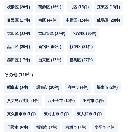
板橋区
(
20
件)
葛飾区
(
16
件)
北区
(
15
件)
江東区
(
13
件)
目黒区
(
17
件)
港区
(
44
件)
中野区
(
15
件)
練馬区
(
28
件)
大田区
(
33
件)
世田谷区
(
37
件)
渋谷区
(
30
件)
品川区
(
26
件)
新宿区
(
50
件)
杉並区
(
31
件)
墨田区
(
17
件)
台東区
(
17
件)
豊島区
(
27
件)
その他
(
115
件)
昭島市
(
3
件)
調布市
(
10
件)
府中市
(
4
件)
福生市
(
2
件)
八丈島八丈町
(
1
件)
八王子市
(
15
件)
羽村市
(
1
件)
東久留米市
(
1
件)
東村山市
(
2
件)
東大和市
(
1
件)
日野市
(
6
件)
稲城市
(
1
件)
清瀬市
(
2
件)
小平市
(
5
件)