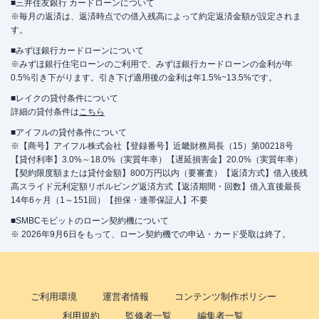
■三井住友銀行 カードローンについて
※毎月の返済は、返済時点での借入残高によって約定返済金額が設定されま
す。
■みずほ銀行カードローンについて
※みずほ銀行住宅ローンのご利用で、みずほ銀行カードローンの金利が年
0.5%引き下がります。引き下げ適用後の金利は年1.5%~13.5%です。
■レイクの貸付条件について
詳細の貸付条件は
こちら
■アイフルの貸付条件について
※【商号】アイフル株式会社【登録番号】近畿財務局長（15）第00218号
【貸付利率】3.0%～18.0%（実質年率）【遅延損害金】20.0%（実質年率）
【契約限度額または貸付金額】800万円以内（要審査）【返済方式】借入後残
高スライド元利定額リボルビング返済方式【返済期間・回数】借入直後最長
14年6ヶ月（1～151回）【担保・連帯保証人】不要
■SMBCモビットのローン契約機について
※ 2026年9月6日をもって、ローン契約機での申込・カード受取は終了。
ご利用環境
運営者情報
コンテンツ制作ポリシー
利用規約
監修者一覧
編集者一覧