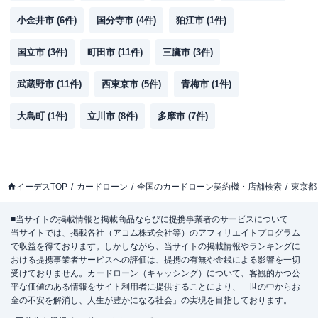
小金井市
(
6
件)
国分寺市
(
4
件)
狛江市
(
1
件)
国立市
(
3
件)
町田市
(
11
件)
三鷹市
(
3
件)
武蔵野市
(
11
件)
西東京市
(
5
件)
青梅市
(
1
件)
大島町
(
1
件)
立川市
(
8
件)
多摩市
(
7
件)
イーデスTOP
カードローン
全国のカードローン契約機・店舗検索
東京都
■当サイトの掲載情報と掲載商品ならびに提携事業者のサービスについて
当サイトでは、掲載各社（アコム株式会社等）のアフィリエイトプログラム
で収益を得ております。しかしながら、当サイトの掲載情報やランキングに
おける提携事業者サービスへの評価は、提携の有無や金銭による影響を一切
受けておりません。カードローン（キャッシング）について、客観的かつ公
平な価値のある情報をサイト利用者に提供することにより、「世の中からお
金の不安を解消し、人生が豊かになる社会」の実現を目指しております。