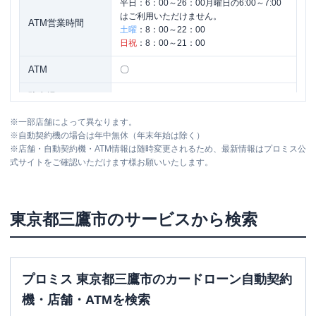
平日：
6：00～26：00月曜日の6:00～7:00
はご利用いただけません。
ATM営業時間
土曜
：
8：00～22：00
日祝
：
8：00～21：00
ATM
〇
駐車場
✕
※
一部店舗によって異なります。
住所
東京都三鷹市下連雀3-35-1
※
自動契約機の場合は年中無休（年末年始は除く）
※
店舗・自動契約機・ATM情報は随時変更されるため、最新情報はプロミス公
式サイトをご確認いただけます様お願いいたします。
名称
三菱ＵＦＪ銀行
三鷹支店
平日：
9：00～15：00
営業時間
土曜
：
-
東京都
三鷹市
のサービスから検索
日祝
：
-
平日：
24時間
ATM営業時間
土曜
：
24時間
日祝
：
24時間
プロミス 東京都三鷹市のカードローン自動契約
ATM
〇
機・店舗・ATMを検索