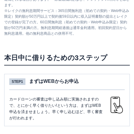
ます。
※
レイクの無利息期間サービス：365日間無利息（初めての契約・Web申込み
限定）契約額が50万円以上で契約後59日以内に収入証明書類の提出とレイク
での登録が完了の方。60日間無利息（初めての契約・Web申込み限定）契約
額が50万円未満の方。無利息期間経過後は通常金利適用。初回契約翌日から
無利息適用。他の無利息商品との併用不可。
本日中に借りるための3ステップ
まずはWEBからお申込
STEP1
カードローンの審査は申し込み順に実施されますの
で、とにかく早く借りたい!という方は、まずはWEB
申込を済ませましょう。早く申し込むほど、早く審査
が行われます。