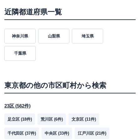
近隣都道府県一覧
神奈川県
山梨県
埼玉県
千葉県
東京都
の他の市区町村から検索
23区
(
562
件)
足立区
(
18
件)
荒川区
(
6
件)
文京区
(
11
件)
千代田区
(
37
件)
中央区
(
33
件)
江戸川区
(
21
件)