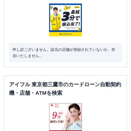
駐車場
〇
住所
東京都三鷹市下連雀３－２６－１２
名称
三菱ＵＦＪ銀行
三鷹中央支店
平日：
9：00～15：00
営業時間
土曜
：
-
申し訳ございません。該当の店舗が登録されていないか、存
日祝
：
-
在いたしません。
平日：
24時間
ATM営業時間
土曜
：
24時間
日祝
：
24時間
アイフル 東京都三鷹市のカードローン自動契約
ATM
〇
機・店舗・ATMを検索
駐車場
〇
住所
東京都三鷹市下連雀３－２６－１２