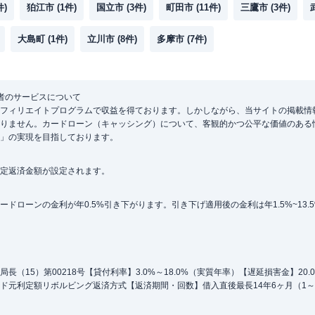
件)
狛江市
(
1
件)
国立市
(
3
件)
町田市
(
11
件)
三鷹市
(
3
件)
大島町
(
1
件)
立川市
(
8
件)
多摩市
(
7
件)
者のサービスについて
フィリエイトプログラムで収益を得ております。しかしながら、当サイトの掲載情
りません。カードローン（キャッシング）について、客観的かつ公平な価値のある
」の実現を目指しております。
定返済金額が設定されます。
ローンの金利が年0.5%引き下がります。引き下げ適用後の金利は年1.5%~13.
（15）第00218号【貸付利率】3.0%～18.0%（実質年率）【遅延損害金】20
ド元利定額リボルビング返済方式【返済期間・回数】借入直後最長14年6ヶ月（1～