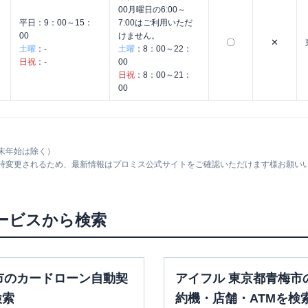
00月曜日の6:00～
平日：
9：00～15：
7:00はご利用いただ
00
けません。
〇
✕
土曜
：
-
土曜
：
8：00～22：
日祝
：
-
00
日祝
：
8：00～21：
00
末年始は除く）
随時変更されるため、最新情報はプロミス公式サイトをご確認いただけます様お願い
ービスから検索
市のカードローン自動契
アイフル 東京都青梅市
検索
約機・店舗・ATMを検