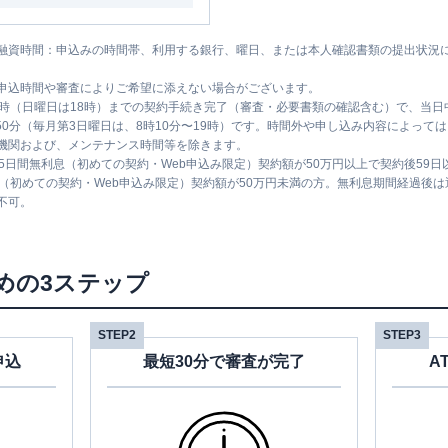
融資時間：申込みの時間帯、利用する銀行、曜日、または本人確認書類の提出状況
申込時間や審査によりご希望に添えない場合がございます。
1時（日曜日は18時）までの契約手続き完了（審査・必要書類の確認含む）で、当
時50分（毎月第3日曜日は、8時10分〜19時）です。時間外や申し込み内容によっ
機関および、メンテナンス時間等を除きます。
5日間無利息（初めての契約・Web申込み限定）契約額が50万円以上で契約後59
息（初めての契約・Web申込み限定）契約額が50万円未満の方。無利息期間経過後
不可。
めの3ステップ
STEP2
STEP3
申込
最短30分で審査が完了
A