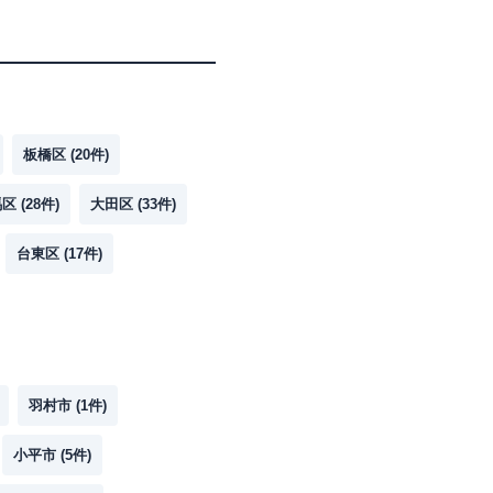
板橋区
(
20
件)
馬区
(
28
件)
大田区
(
33
件)
台東区
(
17
件)
羽村市
(
1
件)
小平市
(
5
件)