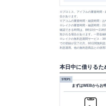
※
プロミス、アイフルの審査時間・
合があります。
※
アコムの審査時間・融資時間：お
※
レイクの審査時間・融資時間：2
確認できる時間は、8時10分〜21
知される場合があります。一部金融
※
レイクの無利息期間サービス：36
での登録が完了の方。60日間無利
利息適用。他の無利息商品との併用
本日中に借りるた
STEP1
まずはWEBからお