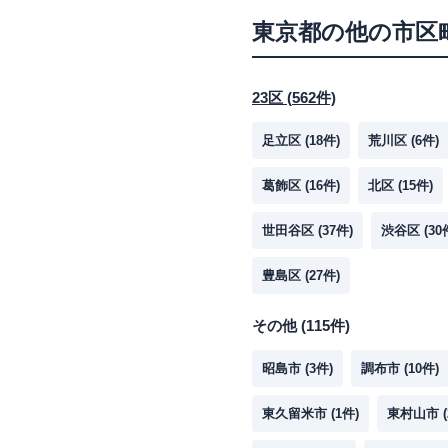
東京都
の他の市区
23区
(
562
件)
足立区
(
18
件)
荒川区
(
6
件)
葛飾区
(
16
件)
北区
(
15
件)
世田谷区
(
37
件)
渋谷区
(
30
豊島区
(
27
件)
その他
(
115
件)
昭島市
(
3
件)
調布市
(
10
件)
東久留米市
(
1
件)
東村山市
(