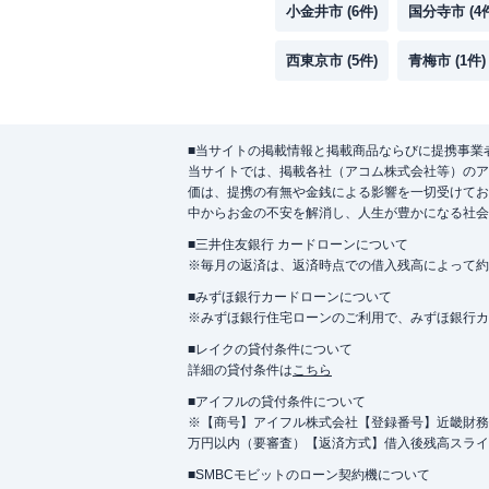
小金井市
(
6
件)
国分寺市
(
4
西東京市
(
5
件)
青梅市
(
1
件)
■当サイトの掲載情報と掲載商品ならびに提携事業
当サイトでは、掲載各社（アコム株式会社等）のア
価は、提携の有無や金銭による影響を一切受けてお
中からお金の不安を解消し、人生が豊かになる社会
■三井住友銀行 カードローンについて
※毎月の返済は、返済時点での借入残高によって約
■みずほ銀行カードローンについて
※みずほ銀行住宅ローンのご利用で、みずほ銀行カード
■レイクの貸付条件について
詳細の貸付条件は
こちら
■アイフルの貸付条件について
※【商号】アイフル株式会社【登録番号】近畿財務局長
万円以内（要審査）【返済方式】借入後残高スライ
■SMBCモビットのローン契約機について