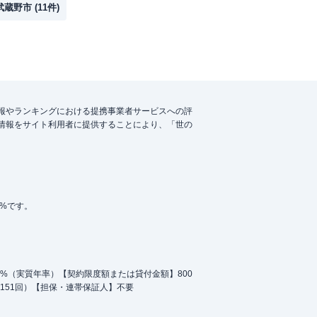
武蔵野市
(
11
件)
報やランキングにおける提携事業者サービスへの評
情報をサイト利用者に提供することにより、「世の
5%です。
.0%（実質年率）【契約限度額または貸付金額】800
151回）【担保・連帯保証人】不要