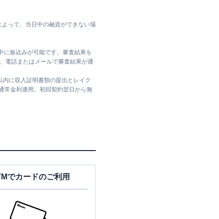
によって、当日中の融資ができない場
日中に振込みが可能です。審査結果を
ては、電話またはメールで審査結果が通
日以内に収入証明書類の提出とレイク
は通常金利適用。初回契約翌日から無
TMでカードのご利用