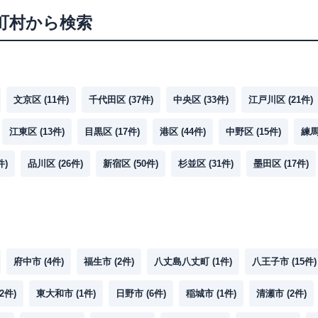
町村から検索
文京区
(
11
件)
千代田区
(
37
件)
中央区
(
33
件)
江戸川区
(
21
件)
江東区
(
13
件)
目黒区
(
17
件)
港区
(
44
件)
中野区
(
15
件)
練
件)
品川区
(
26
件)
新宿区
(
50
件)
杉並区
(
31
件)
墨田区
(
17
件)
府中市
(
4
件)
福生市
(
2
件)
八丈島八丈町
(
1
件)
八王子市
(
15
件)
2
件)
東大和市
(
1
件)
日野市
(
6
件)
稲城市
(
1
件)
清瀬市
(
2
件)