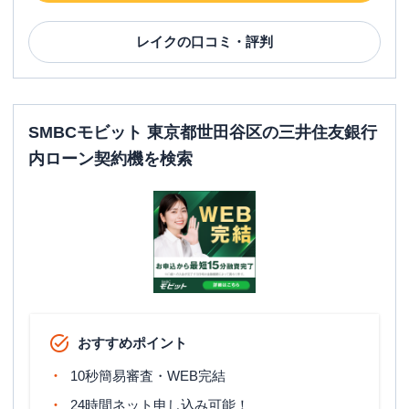
住所
東京都世田谷区上野毛1-26-1
レイク
の口コミ・評判
名称
みずほ銀行
烏山支店
平日：
9：00～15：00
営業時間
土曜
：
-
日祝
：
-
SMBCモビット 東京都世田谷区の三井住友銀行
内ローン契約機を検索
平日：
6：00～26：00月曜日の6:00～7:00
はご利用いただけません。
ATM営業時間
土曜
：
8：00～22：00
日祝
：
8：00～21：00
ATM
〇
駐車場
〇
住所
東京都世田谷区南烏山5-16-18
おすすめポイント
名称
みずほ銀行
北沢支店
10秒簡易審査・WEB完結
24時間ネット申し込み可能！
平日：
9：00～15：00