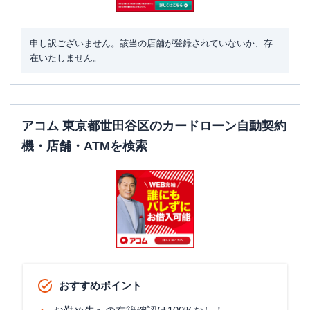
3階
申し訳ございません。該当の店舗が登録されていないか、存
名称
レイク
千歳烏山（自動契約コーナー）
在いたしません。
平日：
9:00-21:00
営業時間
土曜
：
9:00-21:00
日祝
：
9:00-19:00（祝日は21:00まで営業）
平日：
-
アコム 東京都世田谷区のカードローン自動契約
ATM営業時間
土曜
：
-
機・店舗・ATMを検索
日祝
：
-
ATM
✕
駐車場
✕
東京都世田谷区南烏山4丁目10-3 ＫＳビ
住所
ル2階
名称
SMBCモビット
三井住友銀行下北沢
おすすめポイント
平日：
09:00-21:00