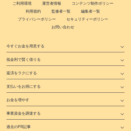
ご利用環境
運営者情報
コンテンツ制作ポリシー
日祝
：
7：00～23：00
利用規約
監修者一覧
編集者一覧
ATM
〇
プライバシーポリシー
セキュリティーポリシー
駐車場
✕
お問い合わせ
住所
東京都世田谷区宮坂３－１－４２
今すぐお金を用意する
名称
三菱ＵＦＪ銀行
玉川支店
低金利で賢く借りる
平日：
9：00～15：00
営業時間
土曜
：
-
返済をラクにする
日祝
：
-
支払いをお得にする
平日：
7：00～24：00
ATM営業時間
土曜
：
7：00～24：00
日祝
：
7：00～24：00
お金を増やす
ATM
〇
事業資金を調達する
駐車場
〇
過去のPR記事