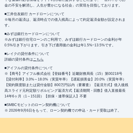
金の不安を解消し、人生が豊かになる社会」の実現を目指しております。
平日：
9：00～15：00
■三井住友銀行 カードローンについて
営業時間
土曜
：
-
※毎月の返済は、返済時点での借入残高によって約定返済金額が設定されま
日祝
：
-
す。
平日：
-
■みずほ銀行カードローンについて
ATM営業時間
土曜
：
-
※みずほ銀行住宅ローンのご利用で、みずほ銀行カードローンの金利が年
日祝
：
-
0.5%引き下がります。引き下げ適用後の金利は年1.5%~13.5%です。
ATM
〇
■レイクの貸付条件について
詳細の貸付条件は
こちら
駐車場
✕
■アイフルの貸付条件について
※【商号】アイフル株式会社【登録番号】近畿財務局長（15）第00218号
住所
東京都世田谷区等々力2-19-2
【貸付利率】3.0%～18.0%（実質年率）【遅延損害金】20.0%（実質年率）
【契約限度額または貸付金額】800万円以内（要審査）【返済方式】借入後残
高スライド元利定額リボルビング返済方式【返済期間・回数】借入直後最長
名称
三菱ＵＦＪ銀行
経堂支店
14年6ヶ月（1～151回）【担保・連帯保証人】不要
平日：
9：00～15：00
■SMBCモビットのローン契約機について
営業時間
土曜
：
-
※ 2026年9月6日をもって、ローン契約機での申込・カード受取は終了。
日祝
：
-
平日：
7：00～23：00
ATM営業時間
土曜
：
7：00～23：00