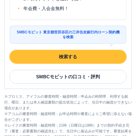
営業時間
土曜
：
-
年会費・入会金無料！
日祝
：
-
平日：
6：00～26：00月曜日の6:00～7:00
はご利用いただけません。
ATM営業時間
SMBCモビット 東京都世田谷区の三井住友銀行内ローン契約機
土曜
：
8：00～22：00
を検索
日祝
：
8：00～21：00
ATM
〇
検索する
駐車場
✕
住所
東京都世田谷区北沢2-25-20
SMBCモビット
の口コミ・評判
名称
みずほ銀行
経堂支店
※
プロミス、アイフルの審査時間・融資時間：申込みの時間帯、利用する銀
平日：
9：00～15：00
行、曜日、または本人確認書類の提出状況によって、当日中の融資ができない
営業時間
土曜
：
-
場合があります。
日祝
：
-
※
アコムの審査時間・融資時間：お申込時間や審査によりご希望に添えない場
合がございます。
平日：
6：00～26：00月曜日の6:00～7:00
※
レイクの審査時間・融資時間：21時（日曜日は18時）までの契約手続き完
はご利用いただけません。
了（審査・必要書類の確認含む）で、当日中に振込みが可能です。審査結果を
ATM営業時間
土曜
：
8：00～22：00