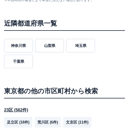
※
申込時間や審査により希望に沿えない場合があります。
平日：
9：00～15：00
営業時間
土曜
：
-
日祝
：
-
近隣都道府県一覧
平日：
6：00～26：00月曜日の6:00～7:00
はご利用いただけません。
ATM営業時間
土曜
：
8：00～22：00
日祝
：
8：00～21：00
神奈川県
山梨県
埼玉県
ATM
〇
千葉県
駐車場
✕
住所
東京都世田谷区太子堂2-14-8
東京都
の他の市区町村から検索
名称
みずほ銀行
祖師谷支店
平日：
9：00～15：00
営業時間
土曜
：
-
23区
(
562
件)
日祝
：
-
足立区
(
18
件)
荒川区
(
6
件)
文京区
(
11
件)
平日：
6：00～26：00月曜日の6:00～7:00
はご利用いただけません。