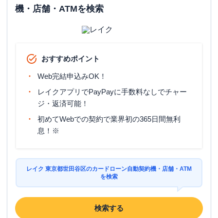
機・店舗・ATMを検索
ATM
〇
駐車場
✕
東京都世田谷区経堂１丁目１９-７ セン
住所
トラル経堂ビル２Ｆ
おすすめポイント
Web完結申込みOK！
名称
みずほ銀行
上野毛支店
レイクアプリでPayPayに手数料なしでチャー
ジ・返済可能！
平日：
9：00～15：00
営業時間
土曜
：
-
初めてWebでの契約で業界初の365日間無利
日祝
：
-
息！※
平日：
6：00～26：00月曜日の6:00～7:00
はご利用いただけません。
ATM営業時間
土曜
：
8：00～22：00
日祝
：
8：00～21：00
レイク 東京都世田谷区のカードローン自動契約機・店舗・ATM
を検索
ATM
〇
駐車場
〇
検索する