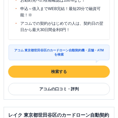
お勤め先への在籍確認は100%なし！
営業時間
土曜
：
09:00-21:00
申込～借入までWEB完結！最短20分で融資可
日祝
：
09:00-21:00
能！※
平日：
-
アコムでの契約がはじめての人は、契約日の翌
ATM営業時間
土曜
：
-
日祝
：
-
日から最大30日間金利0円！
ATM
✕
駐車場
✕
アコム 東京都世田谷区のカードローン自動契約機・店舗・ATM
を検索
住所
東京都世田谷区北沢2-12-11
検索する
名称
アコム
経堂むじんくんコーナー
平日：
09:00-21:00
営業時間
アコム
土曜
：
の口コミ・評判
09:00-21:00
日祝
：
09:00-21:00
平日：
08:00-22:00
ATM営業時間
土曜
：
08:00-22:00
日祝
：
08:00-22:00
レイク 東京都世田谷区のカードローン自動契約