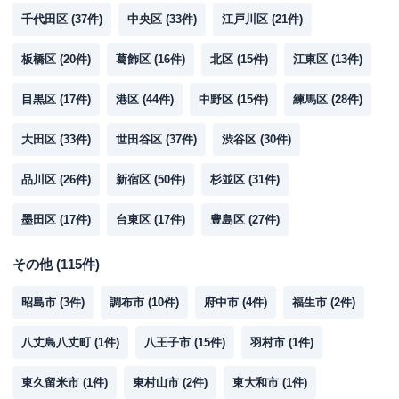
ATM営業時間
土曜
：
8：00～22：00
千代田区
(
37
件)
中央区
(
33
件)
江戸川区
(
21
件)
日祝
：
8：00～21：00
板橋区
(
20
件)
葛飾区
(
16
件)
北区
(
15
件)
江東区
(
13
件)
ATM
〇
駐車場
✕
目黒区
(
17
件)
港区
(
44
件)
中野区
(
15
件)
練馬区
(
28
件)
住所
東京都世田谷区砧6-32-8
大田区
(
33
件)
世田谷区
(
37
件)
渋谷区
(
30
件)
品川区
(
26
件)
新宿区
(
50
件)
杉並区
(
31
件)
名称
みずほ銀行
玉川支店
平日：
9：00～15：00
墨田区
(
17
件)
台東区
(
17
件)
豊島区
(
27
件)
営業時間
土曜
：
-
日祝
：
-
その他
(
115
件)
平日：
7：00～24：00
ATM営業時間
土曜
：
8：00～21：00
昭島市
(
3
件)
調布市
(
10
件)
府中市
(
4
件)
福生市
(
2
件)
日祝
：
8：00～21：00
八丈島八丈町
(
1
件)
八王子市
(
15
件)
羽村市
(
1
件)
ATM
〇
東久留米市
(
1
件)
東村山市
(
2
件)
東大和市
(
1
件)
駐車場
✕