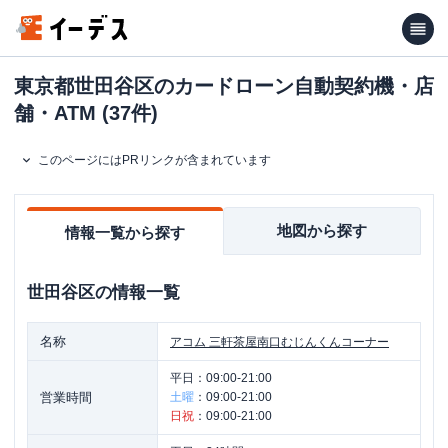
東京都世田谷区のカードローン自動契約機・店
舗・ATM (37件)
このページにはPRリンクが含まれています
地図から探す
情報一覧から探す
世田谷区
の情報一覧
名称
アコム
三軒茶屋南口むじんくんコーナー
平日：
09:00-21:00
営業時間
土曜
：
09:00-21:00
日祝
：
09:00-21:00