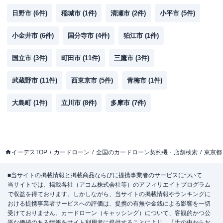
住所
東京都世田谷区玉川3-7-18
日野市
(
6
件)
稲城市
(
1
件)
清瀬市
(
2
件)
小平市
(
5
件)
小金井市
(
6
件)
国分寺市
(
4
件)
狛江市
(
1
件)
名称
みずほ銀行
千歳船橋支店
国立市
(
3
件)
町田市
(
平日：
11
件)
9：00～15：00
三鷹市
(
3
件)
営業時間
土曜
：
-
日祝
：
-
武蔵野市
(
11
件)
西東京市
(
5
件)
青梅市
(
1
件)
平日：
6：00～26：00月曜日の6:00～7:00
大島町
(
1
件)
立川市
(
8
件)
多摩市
(
7
件)
はご利用いただけません。
ATM営業時間
土曜
：
8：00～22：00
日祝
：
8：00～21：00
ATM
〇
イーデスTOP
カードローン
全国のカードローン契約機・店舗検索
東京都
駐車場
✕
■当サイトの掲載情報と掲載商品ならびに提携事業者のサービスについて
住所
東京都世田谷区桜丘2-27-12
当サイトでは、掲載各社（アコム株式会社等）のアフィリエイトプログラム
で収益を得ております。しかしながら、当サイトの掲載情報やランキングに
おける提携事業者サービスへの評価は、提携の有無や金銭による影響を一切
みずほ銀行
みずほパーソナルスクエア尾山
受けておりません。カードローン（キャッシング）について、客観的かつ公
名称
台ラウンジ
平な価値のある情報をサイト利用者に提供することにより、「世の中からお