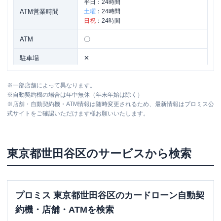
平日：
24時間
ATM営業時間
土曜
：
24時間
日祝
：
24時間
ATM
〇
駐車場
✕
東京都世田谷区三軒茶屋１丁目３８-８
住所
※
一部店舗によって異なります。
ステーションプラザ・ロイヤルビル４Ｆ
※
自動契約機の場合は年中無休（年末年始は除く）
※
店舗・自動契約機・ATM情報は随時変更されるため、最新情報はプロミス公
式サイトをご確認いただけます様お願いいたします。
レイク
【2026/6/2閉店】三軒茶屋（自動契
名称
約コーナー）
平日：
9:00-21:00
東京都
世田谷区
のサービスから検索
営業時間
土曜
：
9:00-21:00
日祝
：
9:00-19:00（祝日は21:00まで営業）
平日：
-
ATM営業時間
土曜
：
-
プロミス 東京都世田谷区のカードローン自動契
日祝
：
-
約機・店舗・ATMを検索
ATM
✕