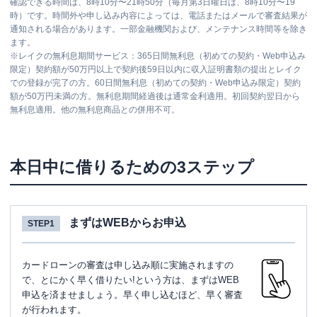
確認できる時間は、8時10分〜21時50分（毎月第3日曜日は、8時10分〜19
日祝
：
8：00～21：00
時）です。時間外や申し込み内容によっては、電話またはメールで審査結果が
通知される場合があります。一部金融機関および、メンテナンス時間等を除き
ATM
〇
ます。
※
レイクの無利息期間サービス：365日間無利息（初めての契約・Web申込み
駐車場
〇
限定）契約額が50万円以上で契約後59日以内に収入証明書類の提出とレイク
での登録が完了の方。60日間無利息（初めての契約・Web申込み限定）契約
住所
東京都世田谷区宮坂3-11-12
額が50万円未満の方。無利息期間経過後は通常金利適用。初回契約翌日から
無利息適用。他の無利息商品との併用不可。
名称
みずほ銀行
駒沢支店
平日：
9：00～15：00
本日中に借りるための3ステップ
営業時間
土曜
：
-
日祝
：
-
平日：
6：00～26：00月曜日の6:00～7:00
まずはWEBからお申込
STEP1
はご利用いただけません。
ATM営業時間
土曜
：
8：00～22：00
日祝
：
8：00～21：00
カードローンの審査は申し込み順に実施されますの
で、とにかく早く借りたい!という方は、まずはWEB
ATM
〇
申込を済ませましょう。早く申し込むほど、早く審査
駐車場
〇
が行われます。