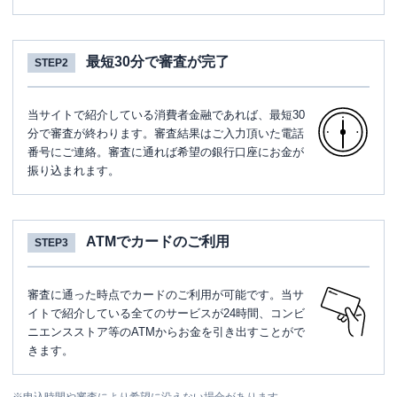
住所
東京都世田谷区駒沢2-17-3
最短30分で審査が完了
STEP2
名称
みずほ銀行
成城支店
平日：
9：00～15：00
当サイトで紹介している消費者金融であれば、最短30
営業時間
土曜
：
-
分で審査が終わります。審査結果はご入力頂いた電話
日祝
：
-
番号にご連絡。審査に通れば希望の銀行口座にお金が
振り込まれます。
平日：
6：00～26：00月曜日の6:00～7:00
はご利用いただけません。
ATM営業時間
土曜
：
8：00～22：00
日祝
：
8：00～21：00
ATMでカードのご利用
STEP3
ATM
〇
駐車場
✕
審査に通った時点でカードのご利用が可能です。当サ
イトで紹介している全てのサービスが24時間、コンビ
住所
東京都世田谷区成城5-1-25
ニエンスストア等のATMからお金を引き出すことがで
きます。
名称
みずほ銀行
世田谷支店