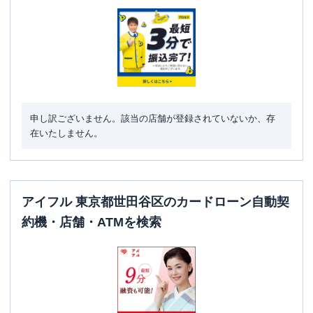
駐車場
✕
東京都世田谷区三軒茶屋一丁目38番8号
住所
ステーションプラザロイヤル3階
レイク
【2026/7/7閉店】下北沢（自動契約
名称
申し訳ございません。該当の店舗が登録されていないか、存
コーナー）
在いたしません。
平日：
9:00-21:00
営業時間
土曜
：
9:00-21:00
日祝
：
9:00-19:00（祝日は21:00まで営業）
平日：
-
アイフル 東京都世田谷区のカードローン自動契
ATM営業時間
土曜
：
-
約機・店舗・ATMを検索
日祝
：
-
ATM
✕
駐車場
✕
東京都世田谷区北沢2丁目10-10 FＩビル
住所