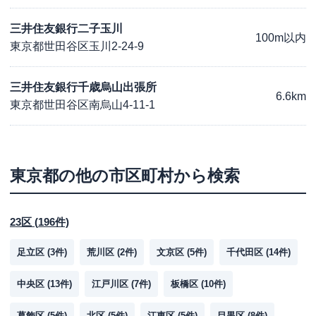
三井住友銀行二子玉川
100m以内
東京都世田谷区玉川2-24-9
三井住友銀行千歳烏山出張所
6.6km
東京都世田谷区南烏山4-11-1
東京都
の他の市区町村から検索
23区
(
196
件)
足立区
(
3
件)
荒川区
(
2
件)
文京区
(
5
件)
千代田区
(
14
件)
中央区
(
13
件)
江戸川区
(
7
件)
板橋区
(
10
件)
葛飾区
(
5
件)
北区
(
5
件)
江東区
(
5
件)
目黒区
(
8
件)