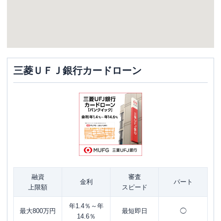
三菱ＵＦＪ銀行カードローン
融資
審査
金利
パート
上限額
スピード
年1.4％～年
最大800万円
最短即日
◯
14.6％