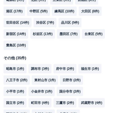
港区
(
17
件)
中野区
(
5
件)
練馬区
(
10
件)
大田区
(
8
件)
世田谷区
(
14
件)
渋谷区
(
7
件)
品川区
(
9
件)
新宿区
(
14
件)
杉並区
(
13
件)
墨田区
(
7
件)
台東区
(
5
件)
豊島区
(
10
件)
その他
(
35
件)
昭島市
(
1
件)
調布市
(
3
件)
府中市
(
2
件)
福生市
(
1
件)
八王子市
(
2
件)
東村山市
(
1
件)
日野市
(
2
件)
小平市
(
1
件)
小金井市
(
1
件)
国分寺市
(
2
件)
国立市
(
2
件)
町田市
(
4
件)
三鷹市
(
2
件)
武蔵野市
(
4
件)