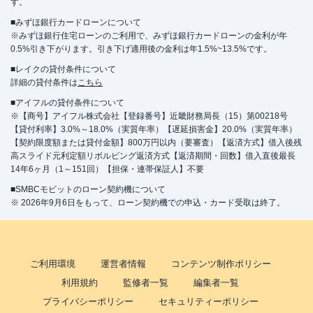
す。
■みずほ銀行カードローンについて
※みずほ銀行住宅ローンのご利用で、みずほ銀行カードローンの金利が年
0.5%引き下がります。引き下げ適用後の金利は年1.5%~13.5%です。
■レイクの貸付条件について
詳細の貸付条件は
こちら
■アイフルの貸付条件について
※【商号】アイフル株式会社【登録番号】近畿財務局長（15）第00218号
【貸付利率】3.0%～18.0%（実質年率）【遅延損害金】20.0%（実質年率）
【契約限度額または貸付金額】800万円以内（要審査）【返済方式】借入後残
高スライド元利定額リボルビング返済方式【返済期間・回数】借入直後最長
14年6ヶ月（1～151回）【担保・連帯保証人】不要
■SMBCモビットのローン契約機について
※ 2026年9月6日をもって、ローン契約機での申込・カード受取は終了。
ご利用環境
運営者情報
コンテンツ制作ポリシー
利用規約
監修者一覧
編集者一覧
プライバシーポリシー
セキュリティーポリシー