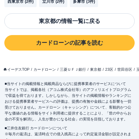
西東京市
(
2
件)
立川市
(
2
件)
多摩市
(
3
件)
東京都
の情報一覧に戻る
カードローン
の記事を読む
イーデスTOP
カードローン
三菱ＵＦＪ銀行
東京都
23区
世田谷区
■当サイトの掲載情報と掲載商品ならびに提携事業者のサービスについて
当サイトでは、掲載各社（アコム株式会社等）のアフィリエイトプログラム
で収益を得ております。しかしながら、当サイトの掲載情報やランキングに
おける提携事業者サービスへの評価は、提携の有無や金銭による影響を一切
受けておりません。カードローン（キャッシング）について、客観的かつ公
平な価値のある情報をサイト利用者に提供することにより、「世の中からお
金の不安を解消し、人生が豊かになる社会」の実現を目指しております。
■三井住友銀行 カードローンについて
※毎月の返済は、返済時点での借入残高によって約定返済金額が設定されま