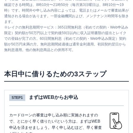
確認できる時間は、8時10分〜21時50分（毎月第3日曜日は、8時10分〜19
時）です。時間外や申し込み内容によっては、電話またはメールで審査結果が
通知される場合があります。一部金融機関および、メンテナンス時間等を除き
ます。
※
レイクの無利息期間サービス：365日間無利息（初めての契約・Web申込み
限定）契約額が50万円以上で契約後59日以内に収入証明書類の提出とレイク
での登録が完了の方。60日間無利息（初めての契約・Web申込み限定）契約
額が50万円未満の方。無利息期間経過後は通常金利適用。初回契約翌日から
無利息適用。他の無利息商品との併用不可。
本日中に借りるための3ステップ
まずはWEBからお申込
STEP1
カードローンの審査は申し込み順に実施されますの
で、とにかく早く借りたい!という方は、まずはWEB
申込を済ませましょう。早く申し込むほど、早く審査