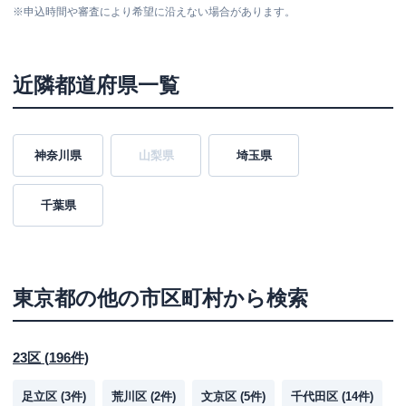
※
申込時間や審査により希望に沿えない場合があります。
近隣都道府県一覧
神奈川県
山梨県
埼玉県
千葉県
東京都
の他の市区町村から検索
23区
(
196
件)
足立区
(
3
件)
荒川区
(
2
件)
文京区
(
5
件)
千代田区
(
14
件)