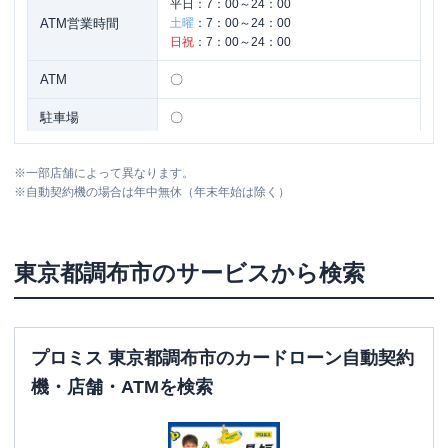
平日：
7：00～24：00
ATM営業時間
土曜
：
7：00～24：00
日祝
：
7：00～24：00
ATM
〇
駐車場
〇
住所
東京都調布市小島町２－５１－１１
※
一部店舗によって異なります。
※
自動契約機の場合は年中無休（年末年始は除く）
名称
三菱ＵＦＪ銀行
調布南支店
平日：
9：00～15：00
東京都
調布市
のサービスから検索
営業時間
土曜
：
-
日祝
：
-
平日：
7：00～24：00
ATM営業時間
土曜
：
7：00～24：00
プロミス 東京都調布市のカードローン自動契約
日祝
：
7：00～24：00
機・店舗・ATMを検索
ATM
〇
駐車場
〇