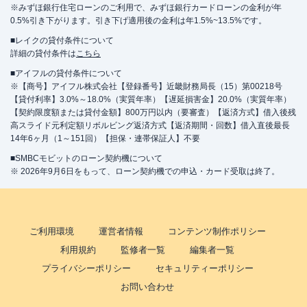
※みずほ銀行住宅ローンのご利用で、みずほ銀行カードローンの金利が年
0.5%引き下がります。引き下げ適用後の金利は年1.5%~13.5%です。
■レイクの貸付条件について
詳細の貸付条件は
こちら
■アイフルの貸付条件について
※【商号】アイフル株式会社【登録番号】近畿財務局長（15）第00218号
【貸付利率】3.0%～18.0%（実質年率）【遅延損害金】20.0%（実質年率）
【契約限度額または貸付金額】800万円以内（要審査）【返済方式】借入後残
高スライド元利定額リボルビング返済方式【返済期間・回数】借入直後最長
14年6ヶ月（1～151回）【担保・連帯保証人】不要
■SMBCモビットのローン契約機について
※ 2026年9月6日をもって、ローン契約機での申込・カード受取は終了。
ご利用環境
運営者情報
コンテンツ制作ポリシー
利用規約
監修者一覧
編集者一覧
プライバシーポリシー
セキュリティーポリシー
お問い合わせ