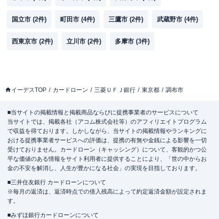
国立市
(
2
件)
町田市
(
4
件)
三鷹市
(
2
件)
武蔵野市
(
4
件)
西東京市
(
2
件)
立川市
(
2
件)
多摩市
(
3
件)
イーデスTOP
カードローン
三菱ＵＦＪ銀行
東京都
調布市
■当サイトの掲載情報と掲載商品ならびに提携事業者のサービスについて
当サイトでは、掲載各社（アコム株式会社等）のアフィリエイトプログラム
で収益を得ております。しかしながら、当サイトの掲載情報やランキングに
おける提携事業者サービスへの評価は、提携の有無や金銭による影響を一切
受けておりません。カードローン（キャッシング）について、客観的かつ公
平な価値のある情報をサイト利用者に提供することにより、「世の中からお
金の不安を解消し、人生が豊かになる社会」の実現を目指しております。
■三井住友銀行 カードローンについて
※毎月の返済は、返済時点での借入残高によって約定返済金額が設定されま
す。
■みずほ銀行カードローンについて