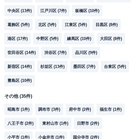
中央区
(
13
件)
江戸川区
(
7
件)
板橋区
(
10
件)
葛飾区
(
5
件)
北区
(
5
件)
江東区
(
5
件)
目黒区
(
8
件)
港区
(
17
件)
中野区
(
5
件)
練馬区
(
10
件)
大田区
(
8
件)
世田谷区
(
14
件)
渋谷区
(
7
件)
品川区
(
9
件)
新宿区
(
14
件)
杉並区
(
13
件)
墨田区
(
7
件)
台東区
(
5
件)
豊島区
(
10
件)
その他
(
35
件)
昭島市
(
1
件)
調布市
(
3
件)
府中市
(
2
件)
福生市
(
1
件)
八王子市
(
2
件)
東村山市
(
1
件)
日野市
(
2
件)
小平市
(
1
件)
小金井市
(
1
件)
国分寺市
(
2
件)