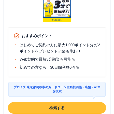
住所
東京都調布市小島町２－５１－１１
名称
三菱ＵＦＪ銀行
仙川支店
平日：
9：00～15：00
おすすめポイント
営業時間
土曜
：
-
日祝
：
-
はじめてご契約の方に最大1,000ポイント分のV
平日：
7：00～24：00
ポイントをプレゼント※諸条件あり
ATM営業時間
土曜
：
7：00～24：00
Web契約で最短3分融資も可能※
日祝
：
7：00～24：00
初めての方なら、30日間利息0円※
ATM
〇
駐車場
〇
プロミス 東京都調布市のカードローン自動契約機・店舗・ATM
住所
東京都調布市仙川町１－１８－３７
を検索
検索する