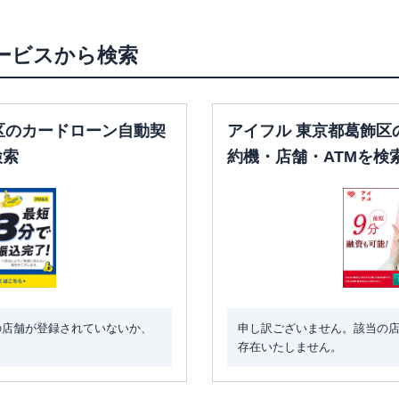
〇
〇
土曜
：
-
00
日祝
：
-
日祝
：
7：00～24：
00
ービスから検索
区のカードローン自動契
アイフル 東京都葛飾区
検索
約機・店舗・ATMを検
の店舗が登録されていないか、
申し訳ございません。該当の
存在いたしません。