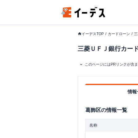
イーデスTOP
カードローン
三
三菱ＵＦＪ銀行カードロ
このページにはPRリンクが含
情報
葛飾区
の情報一覧
名称