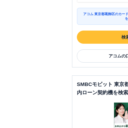
アコム 東京都葛飾区のカー
検
アコム
の
SMBCモビット 東
内ローン契約機を検