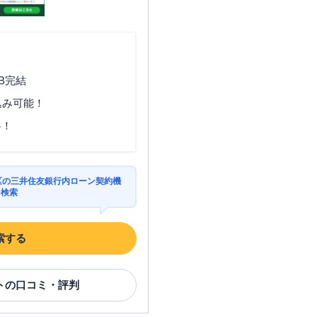
B完結
込み可能！
料！
飾区の三井住友銀行内ローン契約機
を検索
索する
ト
の口コミ・評判