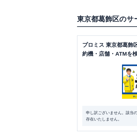
三菱ＵＦＪ銀行
葛飾支店
東京都
葛飾区
のサ
プロミス 東京都葛飾
約機・店舗・ATMを
申し訳ございません。該当
存在いたしません。