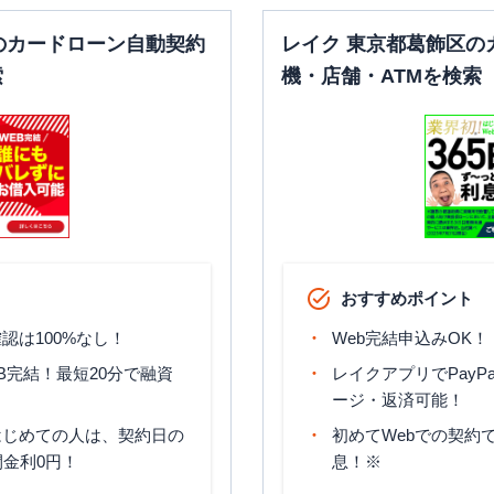
のカードローン自動契約
レイク 東京都葛飾区の
索
機・店舗・ATMを検索
おすすめポイント
認は100%なし！
Web完結申込みOK！
B完結！最短20分で融資
レイクアプリでPayP
ージ・返済可能！
はじめての人は、契約日の
初めてWebでの契約で
間金利0円！
息！※