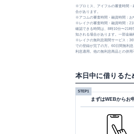
※
プロミス、アイフルの審査時間・
合があります。
※
アコムの審査時間・融資時間：お
※
レイクの審査時間・融資時間：2
確認できる時間は、8時10分〜21
知される場合があります。一部金融
※
レイクの無利息期間サービス：36
での登録が完了の方。60日間無利
利息適用。他の無利息商品との併用
本日中に借りるた
STEP1
まずはWEBからお