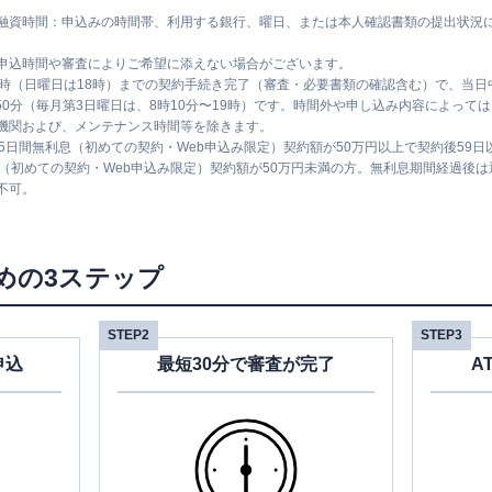
融資時間：申込みの時間帯、利用する銀行、曜日、または本人確認書類の提出状況
申込時間や審査によりご希望に添えない場合がございます。
1時（日曜日は18時）までの契約手続き完了（審査・必要書類の確認含む）で、当
時50分（毎月第3日曜日は、8時10分〜19時）です。時間外や申し込み内容によっ
機関および、メンテナンス時間等を除きます。
5日間無利息（初めての契約・Web申込み限定）契約額が50万円以上で契約後59
息（初めての契約・Web申込み限定）契約額が50万円未満の方。無利息期間経過後
不可。
めの3ステップ
STEP2
STEP3
申込
最短30分で審査が完了
A