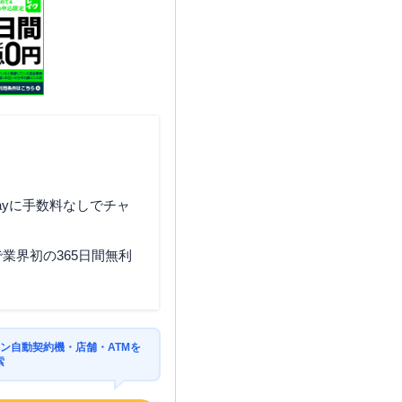
ayに手数料なしでチャ
業界初の365日間無利
ン自動契約機・店舗・ATMを
索