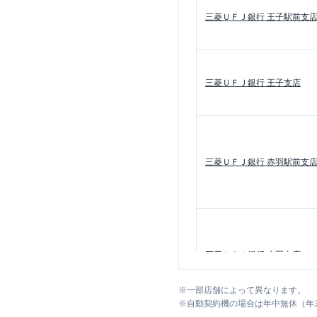
三菱ＵＦＪ銀行
王子駅前支
三菱ＵＦＪ銀行
王子支店
三菱ＵＦＪ銀行
赤羽駅前支
三菱ＵＦＪ銀行
赤羽支店
※
一部店舗によって異なります。
※
自動契約機の場合は年中無休（年