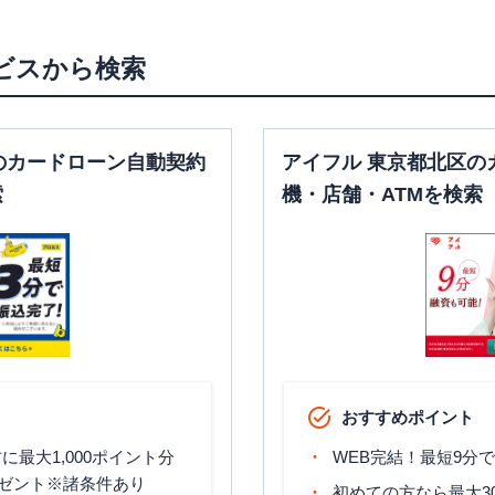
平日：
9：00～15：
00
00
土曜
：
7：00～24：
〇
〇
土曜
：
-
00
ビスから検索
日祝
：
-
日祝
：
7：00～24：
00
のカードローン自動契約
アイフル 東京都北区の
索
機・店舗・ATMを検索
おすすめポイント
最大1,000ポイント分
WEB完結！最短9分
ゼント※諸条件あり
初めての方なら最大3