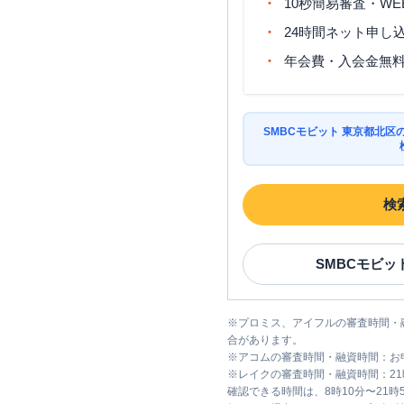
10秒簡易審査・WE
24時間ネット申し
年会費・入会金無
SMBCモビット 東京都北
検
SMBCモビッ
※
プロミス、アイフルの審査時間・
合があります。
※
アコムの審査時間・融資時間：お
※
レイクの審査時間・融資時間：2
確認できる時間は、8時10分〜21