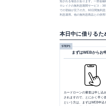
知される場合があります。一部金融
※
レイクの無利息期間サービス：36
での登録が完了の方。60日間無利
利息適用。他の無利息商品との併用
本日中に借りるた
STEP1
まずはWEBからお
カードローンの審査は申し込
されますので、とにかく早く借
という方は、まずはWEB申込