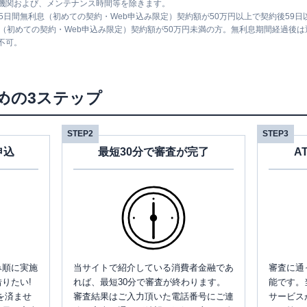
機関および、メンテナンス時間等を除きます。
5日間無利息（初めての契約・Web申込み限定）契約額が50万円以上で契約後59
息（初めての契約・Web申込み限定）契約額が50万円未満の方。無利息期間経過後
不可。
めの3ステップ
STEP2
STEP3
申込
最短30分で審査が完了
A
み順に実施
当サイトで紹介している消費者金融であ
審査に通
りたい!
れば、最短30分で審査が終わります。
能です。
を済ませ
審査結果はご入力頂いた電話番号にご連
サービス