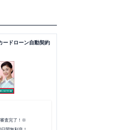
東京都北区滝野川６－１－１
カードローン自動契約
で審査完了！※
0日間無利息！