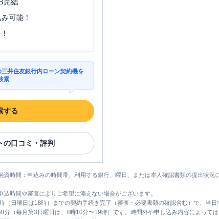
B完結
込み可能！
料！
区の三井住友銀行内ローン契約機を
検索
索する
ト
の口コミ・評判
融資時間：申込みの時間帯、利用する銀行、曜日、または本人確認書類の提出状況
申込時間や審査によりご希望に添えない場合がございます。
1時（日曜日は18時）までの契約手続き完了（審査・必要書類の確認含む）で、当
時50分（毎月第3日曜日は、8時10分〜19時）です。時間外や申し込み内容によっ