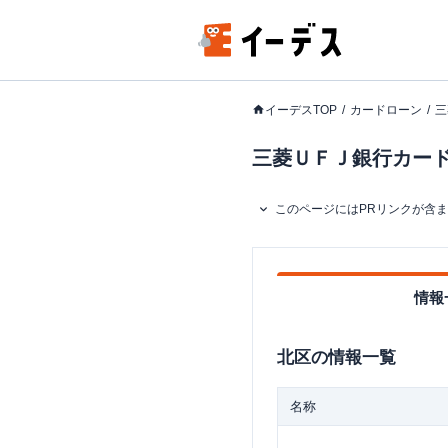
イーデスTOP
カードローン
三
三菱ＵＦＪ銀行カードロ
このページにはPRリンクが含
情報
北区
の情報一覧
名称