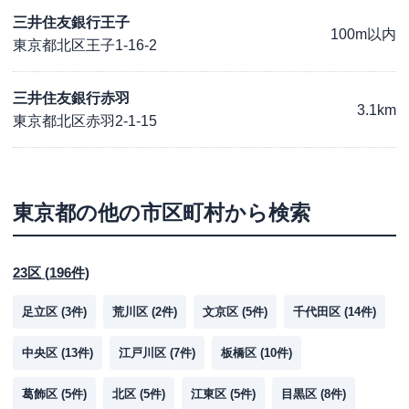
三井住友銀行王子
100m以内
東京都北区王子1-16-2
三井住友銀行赤羽
3.1km
東京都北区赤羽2-1-15
東京都
の他の市区町村から検索
23区
(
196
件)
足立区
(
3
件)
荒川区
(
2
件)
文京区
(
5
件)
千代田区
(
14
件)
中央区
(
13
件)
江戸川区
(
7
件)
板橋区
(
10
件)
葛飾区
(
5
件)
北区
(
5
件)
江東区
(
5
件)
目黒区
(
8
件)