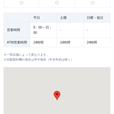
〇
〇
〇
平日
土曜
日曜・祝日
9：00～15：
営業時間
-
-
00
ATM営業時間
24時間
24時間
24時間
※
一部店舗によって異なります。
※
自動契約機の場合は年中無休（年末年始は除く）