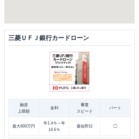
三菱ＵＦＪ銀行カードローン
融資
審査
金利
パート
上限額
スピード
年1.4％～年
最大800万円
最短即日
◯
14.6％