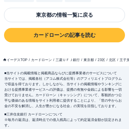
東京都
の情報一覧に戻る
カードローン
の記事を読む
イーデスTOP
カードローン
三菱ＵＦＪ銀行
東京都
23区
北区
王子
■当サイトの掲載情報と掲載商品ならびに提携事業者のサービスについて
当サイトでは、掲載各社（アコム株式会社等）のアフィリエイトプログラム
で収益を得ております。しかしながら、当サイトの掲載情報やランキングに
おける提携事業者サービスへの評価は、提携の有無や金銭による影響を一切
受けておりません。カードローン（キャッシング）について、客観的かつ公
平な価値のある情報をサイト利用者に提供することにより、「世の中からお
金の不安を解消し、人生が豊かになる社会」の実現を目指しております。
■三井住友銀行 カードローンについて
※毎月の返済は、返済時点での借入残高によって約定返済金額が設定されま
す。