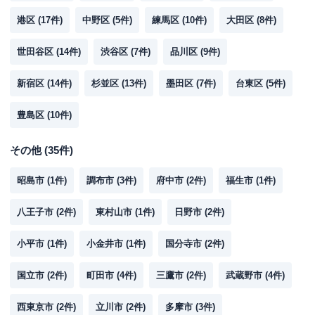
港区
(
17
件)
中野区
(
5
件)
練馬区
(
10
件)
大田区
(
8
件)
世田谷区
(
14
件)
渋谷区
(
7
件)
品川区
(
9
件)
新宿区
(
14
件)
杉並区
(
13
件)
墨田区
(
7
件)
台東区
(
5
件)
豊島区
(
10
件)
その他
(
35
件)
昭島市
(
1
件)
調布市
(
3
件)
府中市
(
2
件)
福生市
(
1
件)
八王子市
(
2
件)
東村山市
(
1
件)
日野市
(
2
件)
小平市
(
1
件)
小金井市
(
1
件)
国分寺市
(
2
件)
国立市
(
2
件)
町田市
(
4
件)
三鷹市
(
2
件)
武蔵野市
(
4
件)
西東京市
(
2
件)
立川市
(
2
件)
多摩市
(
3
件)