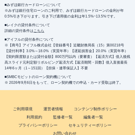
■みずほ銀行カードローンについて
※みずほ銀行住宅ローンのご利用で、みずほ銀行カードローンの金利が年
0.5%引き下がります。引き下げ適用後の金利は年1.5%~13.5%です。
■レイクの貸付条件について
詳細の貸付条件は
こちら
■アイフルの貸付条件について
※【商号】アイフル株式会社【登録番号】近畿財務局長（15）第00218号
【貸付利率】3.0%～18.0%（実質年率）【遅延損害金】20.0%（実質年率）
【契約限度額または貸付金額】800万円以内（要審査）【返済方式】借入後残
高スライド元利定額リボルビング返済方式【返済期間・回数】借入直後最長
14年6ヶ月（1～151回）【担保・連帯保証人】不要
■SMBCモビットのローン契約機について
※ 2026年9月6日をもって、ローン契約機での申込・カード受取は終了。
ご利用環境
運営者情報
コンテンツ制作ポリシー
利用規約
監修者一覧
編集者一覧
プライバシーポリシー
セキュリティーポリシー
お問い合わせ