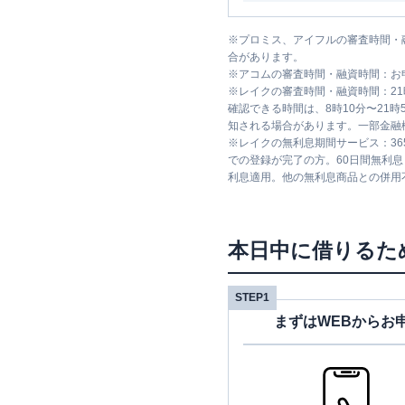
※
プロミス、アイフルの審査時間・
合があります。
※
アコムの審査時間・融資時間：お
※
レイクの審査時間・融資時間：2
確認できる時間は、8時10分〜21
知される場合があります。一部金融
※
レイクの無利息期間サービス：36
での登録が完了の方。60日間無利
利息適用。他の無利息商品との併用
本日中に借りるた
STEP1
まずはWEBからお