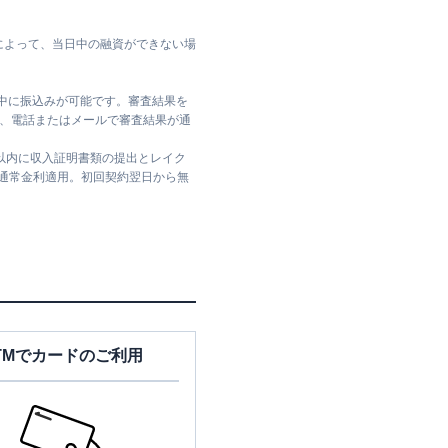
によって、当日中の融資ができない場
日中に振込みが可能です。審査結果を
ては、電話またはメールで審査結果が通
日以内に収入証明書類の提出とレイク
は通常金利適用。初回契約翌日から無
TMでカードのご利用