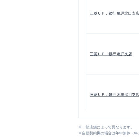
三菱ＵＦＪ銀行
亀戸北口支
三菱ＵＦＪ銀行
亀戸支店
三菱ＵＦＪ銀行
木場深川支
※
一部店舗によって異なります。
※
自動契約機の場合は年中無休（年
三菱ＵＦＪ銀行
深川支店