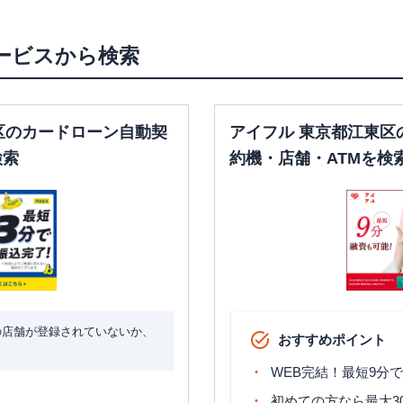
日祝
：
-
日祝
：
7：00～24：
00
ービスから検索
平日：
7：00～24：
平日：
9：00～15：
00
00
土曜
：
7：00～24：
〇
〇
店
土曜
：
-
00
区のカードローン自動契
アイフル 東京都江東区
日祝
：
-
日祝
：
7：00～24：
00
検索
約機・店舗・ATMを検
の店舗が登録されていないか、
おすすめポイント
WEB完結！最短9分
初めての方なら最大3