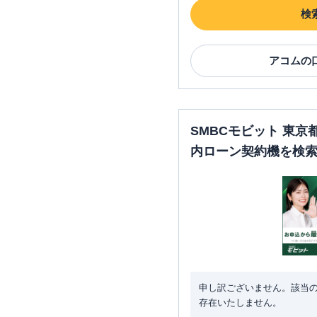
検
アコム
の
SMBCモビット 東
内ローン契約機を検
申し訳ございません。該当
存在いたしません。