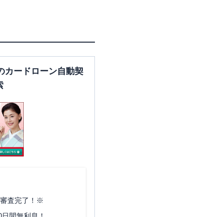
東京都江東区門前仲町２－５
－１
のカードローン自動契
索
で審査完了！※
0日間無利息！