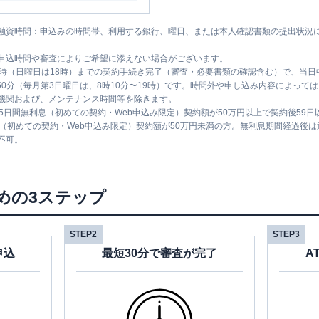
融資時間：申込みの時間帯、利用する銀行、曜日、または本人確認書類の提出状況
申込時間や審査によりご希望に添えない場合がございます。
1時（日曜日は18時）までの契約手続き完了（審査・必要書類の確認含む）で、当
時50分（毎月第3日曜日は、8時10分〜19時）です。時間外や申し込み内容によっ
機関および、メンテナンス時間等を除きます。
5日間無利息（初めての契約・Web申込み限定）契約額が50万円以上で契約後59
息（初めての契約・Web申込み限定）契約額が50万円未満の方。無利息期間経過後
不可。
めの3ステップ
STEP2
STEP3
申込
最短30分で審査が完了
A