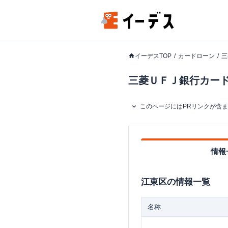
イーデスTOP
カードローン
三
三菱ＵＦＪ銀行カードロ
このページにはPRリンクが含
情報
江東区
の情報一覧
名称