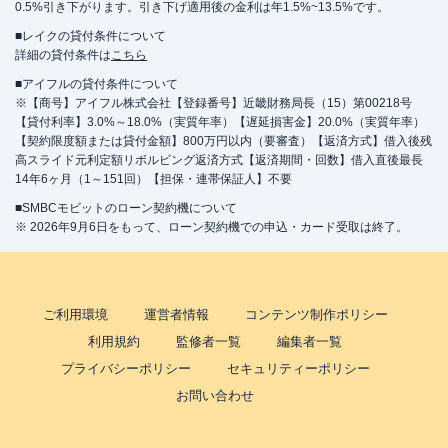
0.5%引き下がります。引き下げ適用後の金利は年1.5%~13.5%です。
■レイクの貸付条件について
詳細の貸付条件は
こちら
■アイフルの貸付条件について
※【商号】アイフル株式会社【登録番号】近畿財務局長（15）第00218号
【貸付利率】3.0%～18.0%（実質年率）【遅延損害金】20.0%（実質年率）
【契約限度額または貸付金額】800万円以内（要審査）【返済方式】借入後残
高スライド元利定額リボルビング返済方式【返済期間・回数】借入直後最長
14年6ヶ月（1～151回）【担保・連帯保証人】不要
■SMBCモビットのローン契約機について
※ 2026年9月6日をもって、ローン契約機での申込・カード受取は終了。
ご利用環境
運営者情報
コンテンツ制作ポリシー
利用規約
監修者一覧
編集者一覧
プライバシーポリシー
セキュリティーポリシー
お問い合わせ