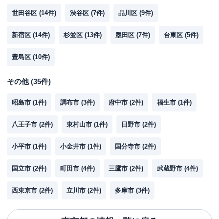
世田谷区
(
14
件)
渋谷区
(
7
件)
品川区
(
9
件)
新宿区
(
14
件)
杉並区
(
13
件)
墨田区
(
7
件)
台東区
(
5
件)
豊島区
(
10
件)
その他
(
35
件)
昭島市
(
1
件)
調布市
(
3
件)
府中市
(
2
件)
福生市
(
1
件)
八王子市
(
2
件)
東村山市
(
1
件)
日野市
(
2
件)
小平市
(
1
件)
小金井市
(
1
件)
国分寺市
(
2
件)
国立市
(
2
件)
町田市
(
4
件)
三鷹市
(
2
件)
武蔵野市
(
4
件)
西東京市
(
2
件)
立川市
(
2
件)
多摩市
(
3
件)