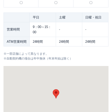
〇
〇
〇
平日
土曜
日曜・祝日
9：00～15：
営業時間
-
-
00
ATM営業時間
24時間
24時間
24時間
※
一部店舗によって異なります。
※
自動契約機の場合は年中無休（年末年始は除く）