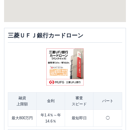
三菱ＵＦＪ銀行カードローン
融資
審査
金利
パート
上限額
スピード
年1.4％～年
最大800万円
最短即日
◯
14.6％