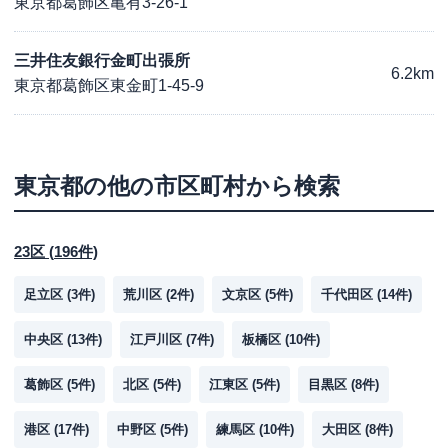
東京都葛飾区亀有3-26-1
三井住友銀行金町出張所
6.2km
東京都葛飾区東金町1-45-9
東京都
の他の市区町村から検索
23区
(
196
件)
足立区
(
3
件)
荒川区
(
2
件)
文京区
(
5
件)
千代田区
(
14
件)
中央区
(
13
件)
江戸川区
(
7
件)
板橋区
(
10
件)
葛飾区
(
5
件)
北区
(
5
件)
江東区
(
5
件)
目黒区
(
8
件)
港区
(
17
件)
中野区
(
5
件)
練馬区
(
10
件)
大田区
(
8
件)