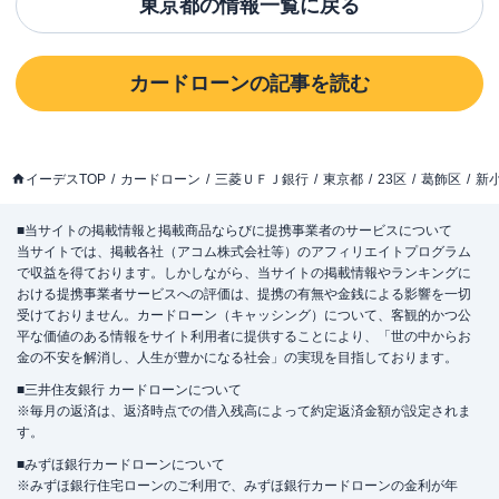
東京都
の情報一覧に戻る
カードローン
の記事を読む
イーデスTOP
カードローン
三菱ＵＦＪ銀行
東京都
23区
葛飾区
新
■当サイトの掲載情報と掲載商品ならびに提携事業者のサービスについて
当サイトでは、掲載各社（アコム株式会社等）のアフィリエイトプログラム
で収益を得ております。しかしながら、当サイトの掲載情報やランキングに
おける提携事業者サービスへの評価は、提携の有無や金銭による影響を一切
受けておりません。カードローン（キャッシング）について、客観的かつ公
平な価値のある情報をサイト利用者に提供することにより、「世の中からお
金の不安を解消し、人生が豊かになる社会」の実現を目指しております。
■三井住友銀行 カードローンについて
※毎月の返済は、返済時点での借入残高によって約定返済金額が設定されま
す。
■みずほ銀行カードローンについて
※みずほ銀行住宅ローンのご利用で、みずほ銀行カードローンの金利が年