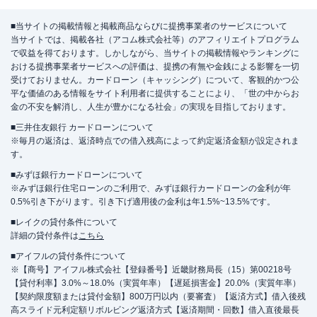
■当サイトの掲載情報と掲載商品ならびに提携事業者のサービスについて
当サイトでは、掲載各社（アコム株式会社等）のアフィリエイトプログラム
で収益を得ております。しかしながら、当サイトの掲載情報やランキングに
おける提携事業者サービスへの評価は、提携の有無や金銭による影響を一切
受けておりません。カードローン（キャッシング）について、客観的かつ公
平な価値のある情報をサイト利用者に提供することにより、「世の中からお
金の不安を解消し、人生が豊かになる社会」の実現を目指しております。
■三井住友銀行 カードローンについて
※毎月の返済は、返済時点での借入残高によって約定返済金額が設定されま
す。
■みずほ銀行カードローンについて
※みずほ銀行住宅ローンのご利用で、みずほ銀行カードローンの金利が年
0.5%引き下がります。引き下げ適用後の金利は年1.5%~13.5%です。
■レイクの貸付条件について
詳細の貸付条件は
こちら
■アイフルの貸付条件について
※【商号】アイフル株式会社【登録番号】近畿財務局長（15）第00218号
【貸付利率】3.0%～18.0%（実質年率）【遅延損害金】20.0%（実質年率）
【契約限度額または貸付金額】800万円以内（要審査）【返済方式】借入後残
高スライド元利定額リボルビング返済方式【返済期間・回数】借入直後最長