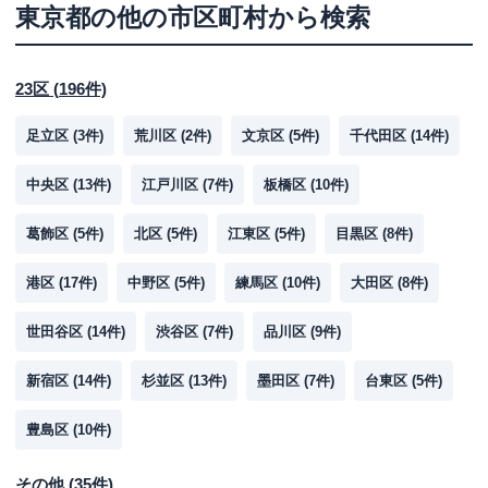
東京都
の他の市区町村から検索
23区
(
196
件)
足立区
(
3
件)
荒川区
(
2
件)
文京区
(
5
件)
千代田区
(
14
件)
中央区
(
13
件)
江戸川区
(
7
件)
板橋区
(
10
件)
葛飾区
(
5
件)
北区
(
5
件)
江東区
(
5
件)
目黒区
(
8
件)
港区
(
17
件)
中野区
(
5
件)
練馬区
(
10
件)
大田区
(
8
件)
世田谷区
(
14
件)
渋谷区
(
7
件)
品川区
(
9
件)
新宿区
(
14
件)
杉並区
(
13
件)
墨田区
(
7
件)
台東区
(
5
件)
豊島区
(
10
件)
その他
(
35
件)