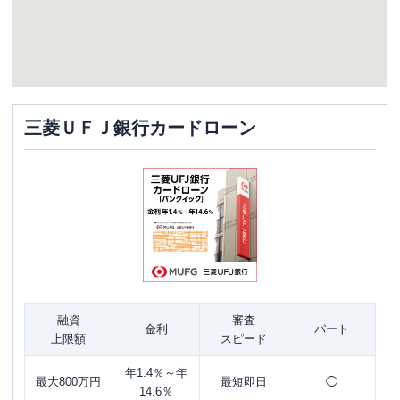
三菱ＵＦＪ銀行カードローン
融資
審査
金利
パート
上限額
スピード
年1.4％～年
最大800万円
最短即日
◯
14.6％