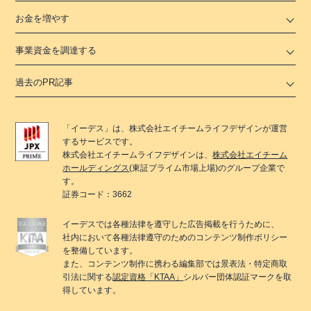
お金を増やす
事業資金を調達する
過去のPR記事
「
イーデス
」は、
株式会社エイチームライフデザイン
が運営
するサービスです。
株式会社エイチームライフデザイン
は、
株式会社エイチーム
ホールディングス
(東証プライム市場上場)のグループ企業で
す。
証券コード：3662
イーデス
では各種法律を遵守した広告掲載を行うために、
社内において各種法律遵守のためのコンテンツ制作ポリシー
を整備しています。
また、コンテンツ制作に携わる編集部では景表法・特定商取
引法に関する
認定資格「KTAA」
シルバー団体認証マークを取
得しています。