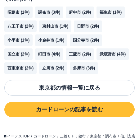
昭島市
(
1
件)
調布市
(
3
件)
府中市
(
2
件)
福生市
(
1
件)
八王子市
(
2
件)
東村山市
(
1
件)
日野市
(
2
件)
小平市
(
1
件)
小金井市
(
1
件)
国分寺市
(
2
件)
国立市
(
2
件)
町田市
(
4
件)
三鷹市
(
2
件)
武蔵野市
(
4
件)
西東京市
(
2
件)
立川市
(
2
件)
多摩市
(
3
件)
東京都
の情報一覧に戻る
カードローン
の記事を読む
イーデスTOP
カードローン
三菱ＵＦＪ銀行
東京都
調布市
仙川支店