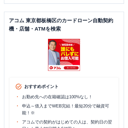
平日：
6：00～26：00月曜日の6:00～7:00
はご利用いただけません。
ATM営業時間
土曜
：
8：00～22：00
日祝
：
8：00～21：00
アコム 東京都板橋区のカードローン自動契約
ATM
〇
機・店舗・ATMを検索
駐車場
〇
住所
東京都板橋区志村2-1-1
名称
みずほ銀行
東武練馬支店
平日：
9：00～17：00
営業時間
土曜
：
10：00～18：00
おすすめポイント
日祝
：
10：00～18：00
お勤め先への在籍確認は100%なし！
平日：
6：00～26：00月曜日の6:00～7:00
はご利用いただけません。
申込～借入までWEB完結！最短20分で融資可
ATM営業時間
土曜
：
8：00～22：00
能！※
日祝
：
8：00～21：00
アコムでの契約がはじめての人は、契約日の翌
ATM
〇