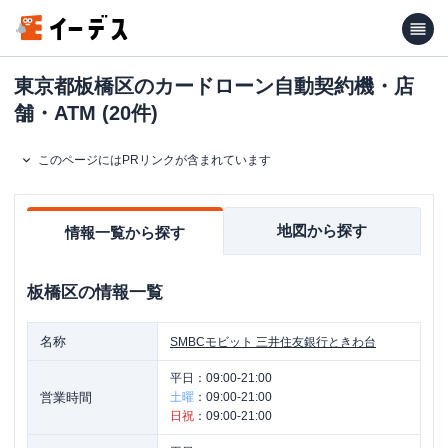
東京都板橋区のカードローン自動契約機・店
舗・ATM (20件)
このページにはPRリンクが含まれています
地図から探す
情報一覧から探す
板橋区
の情報一覧
名称
SMBCモビット
三井住友銀行ときわ台
平日：
09:00-21:00
営業時間
土曜
：
09:00-21:00
日祝
：
09:00-21:00