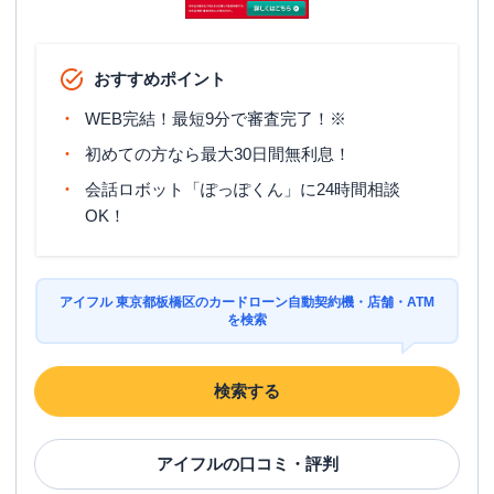
名称
みずほ銀行
大山支店
平日：
9：00～15：00
営業時間
土曜
：
-
おすすめポイント
日祝
：
-
WEB完結！最短9分で審査完了！※
平日：
6：00～26：00月曜日の6:00～7:00
はご利用いただけません。
初めての方なら最大30日間無利息！
ATM営業時間
土曜
：
8：00～22：00
日祝
：
8：00～21：00
会話ロボット「ぽっぽくん」に24時間相談
OK！
ATM
〇
駐車場
✕
アイフル 東京都板橋区のカードローン自動契約機・店舗・ATM
住所
東京都板橋区大山町6-1
を検索
名称
みずほ銀行
志村支店
検索する
平日：
9：00～15：00
営業時間
土曜
：
-
日祝
：
-
アイフル
の口コミ・評判