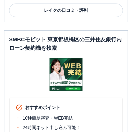
平日：
8：00～21：00
レイク
の口コミ・評判
ATM営業時間
土曜
：
8：00～21：00
日祝
：
8：00～21：00
ATM
〇
SMBCモビット 東京都板橋区の三井住友銀行内
駐車場
✕
ローン契約機を検索
住所
東京都板橋区加賀２－１１－１
名称
三菱ＵＦＪ銀行
高島平支店
平日：
9：00～15：00
営業時間
土曜
：
-
日祝
：
-
平日：
4：00～24：00
ATM営業時間
土曜
：
4：00～24：00
おすすめポイント
日祝
：
4：00～24：00
10秒簡易審査・WEB完結
ATM
〇
24時間ネット申し込み可能！