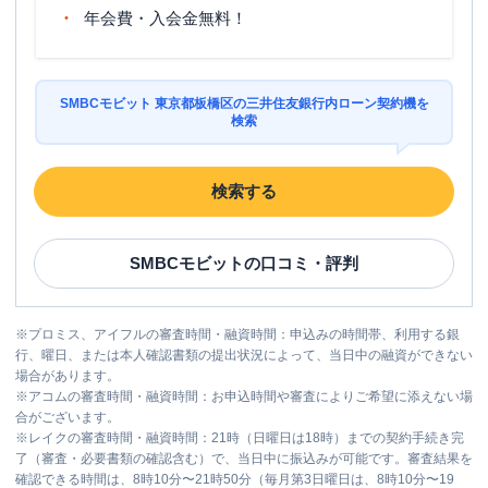
駐車場
〇
年会費・入会金無料！
住所
東京都板橋区高島平８－４－４
SMBCモビット 東京都板橋区の三井住友銀行内ローン契約機を
名称
三菱ＵＦＪ銀行
志村坂上支店
検索
平日：
9：00～15：00
営業時間
土曜
：
-
検索する
日祝
：
-
平日：
7：00～24：00
ATM営業時間
土曜
：
7：00～24：00
SMBCモビット
の口コミ・評判
日祝
：
7：00～24：00
ATM
〇
※
プロミス、アイフルの審査時間・融資時間：申込みの時間帯、利用する銀
行、曜日、または本人確認書類の提出状況によって、当日中の融資ができない
駐車場
〇
場合があります。
※
アコムの審査時間・融資時間：お申込時間や審査によりご希望に添えない場
住所
東京都板橋区小豆沢２－１８－７
合がございます。
※
レイクの審査時間・融資時間：21時（日曜日は18時）までの契約手続き完
了（審査・必要書類の確認含む）で、当日中に振込みが可能です。審査結果を
名称
三菱ＵＦＪ銀行
志村支店
確認できる時間は、8時10分〜21時50分（毎月第3日曜日は、8時10分〜19