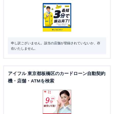
東京都板橋区蓮根３丁目９-６ サンビス
住所
タ西台２Ｆ
名称
みずほ銀行
板橋支店
平日：
9：00～15：00
営業時間
土曜
：
-
申し訳ございません。該当の店舗が登録されていないか、存
日祝
：
-
在いたしません。
平日：
6：00～26：00月曜日の6:00～7:00
はご利用いただけません。
ATM営業時間
土曜
：
8：00～22：00
日祝
：
8：00～21：00
アイフル 東京都板橋区のカードローン自動契約
ATM
〇
機・店舗・ATMを検索
駐車場
✕
住所
東京都板橋区本町35-4