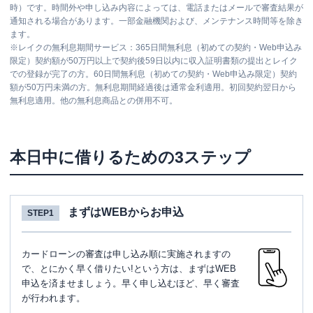
時）です。時間外や申し込み内容によっては、電話またはメールで審査結果が
平日：
9：00～15：00
通知される場合があります。一部金融機関および、メンテナンス時間等を除き
営業時間
土曜
：
-
ます。
日祝
：
-
※
レイクの無利息期間サービス：365日間無利息（初めての契約・Web申込み
平日：
7：00～24：00
限定）契約額が50万円以上で契約後59日以内に収入証明書類の提出とレイク
ATM営業時間
土曜
：
7：00～24：00
での登録が完了の方。60日間無利息（初めての契約・Web申込み限定）契約
日祝
：
7：00～24：00
額が50万円未満の方。無利息期間経過後は通常金利適用。初回契約翌日から
無利息適用。他の無利息商品との併用不可。
ATM
〇
駐車場
〇
本日中に借りるための3ステップ
住所
東京都板橋区小豆沢２－１８－７
名称
三菱ＵＦＪ銀行
下赤塚駅前支店
まずはWEBからお申込
STEP1
平日：
9：00～15：00
営業時間
土曜
：
-
カードローンの審査は申し込み順に実施されますの
日祝
：
-
で、とにかく早く借りたい!という方は、まずはWEB
申込を済ませましょう。早く申し込むほど、早く審査
平日：
7：00～24：00
が行われます。
ATM営業時間
土曜
：
7：00～24：00
日祝
：
7：00～24：00