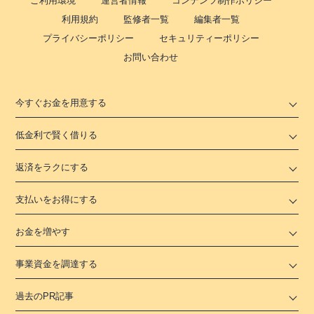
ご利用環境
運営者情報
コンテンツ制作ポリシー
平日：
-
ATM営業時間
利用規約
土曜
監修者一覧
：
-
編集者一覧
日祝
：
-
プライバシーポリシー
セキュリティーポリシー
お問い合わせ
ATM
✕
駐車場
✕
今すぐお金を用意する
住所
東京都板橋区大山東町58-1 福屋ビル4階
低金利で賢く借りる
返済をラクにする
支払いをお得にする
お金を増やす
事業資金を調達する
過去のPR記事