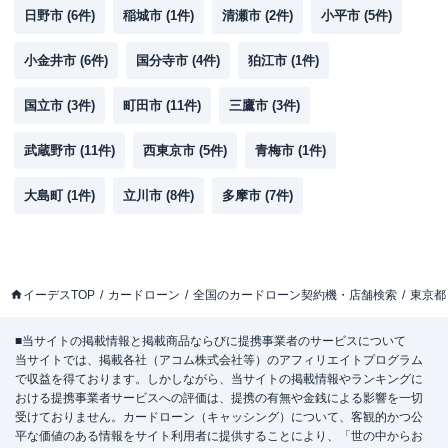
駐車場
〇
日野市
(
6
件)
稲城市
(
1
件)
清瀬市
(
2
件)
小平市
(
5
件)
住所
東京都板橋区板橋４－１１－１
小金井市
(
6
件)
国分寺市
(
4
件)
狛江市
(
1
件)
国立市
(
3
件)
町田市
(
11
件)
三鷹市
(
3
件)
名称
三菱ＵＦＪ銀行
新板橋支店
平日：
9：00～15：00
武蔵野市
(
11
件)
西東京市
(
5
件)
青梅市
(
1
件)
営業時間
土曜
：
-
日祝
：
-
大島町
(
1
件)
立川市
(
8
件)
多摩市
(
7
件)
平日：
4：00～24：00
ATM営業時間
土曜
：
4：00～24：00
日祝
：
4：00～24：00
イーデスTOP
ATM
カードローン
〇
全国のカードローン契約機・店舗検索
東京都
駐車場
〇
■当サイトの掲載情報と掲載商品ならびに提携事業者のサービスについて
当サイトでは、掲載各社（アコム株式会社等）のアフィリエイトプログラム
住所
東京都板橋区板橋４－１１－１
で収益を得ております。しかしながら、当サイトの掲載情報やランキングに
おける提携事業者サービスへの評価は、提携の有無や金銭による影響を一切
受けておりません。カードローン（キャッシング）について、客観的かつ公
アイフル
【2026/4/15閉店】大山駅前店 無
平な価値のある情報をサイト利用者に提供することにより、「世の中からお
名称