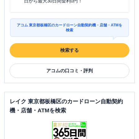
日から最大30日間金利0円！
駐車場
〇
住所
東京都板橋区徳丸2-6-1
アコム 東京都板橋区のカードローン自動契約機・店舗・ATMを
検索
名称
みずほ銀行
成増支店
検索する
平日：
9：00～15：00
営業時間
土曜
：
-
日祝
：
-
アコム
の口コミ・評判
平日：
6：00～26：00月曜日の6:00～7:00
はご利用いただけません。
ATM営業時間
土曜
：
8：00～22：00
日祝
：
8：00～21：00
レイク 東京都板橋区のカードローン自動契約
ATM
〇
機・店舗・ATMを検索
駐車場
〇
住所
東京都板橋区成増2-11-2