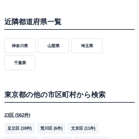
名称
三菱ＵＦＪ銀行
大山駅前支店
近隣都道府県一覧
平日：
9：00～15：00
営業時間
土曜
：
-
日祝
：
-
神奈川県
山梨県
埼玉県
平日：
7：00～24：00
ATM営業時間
土曜
：
7：00～24：00
日祝
：
7：00～24：00
千葉県
ATM
〇
駐車場
〇
東京都
の他の市区町村から検索
住所
東京都板橋区大山町２４－３
名称
三菱ＵＦＪ銀行
大山支店
23区
(
562
件)
平日：
9：00～15：00
足立区
(
18
件)
荒川区
(
6
件)
文京区
(
11
件)
営業時間
土曜
：
-
日祝
：
-