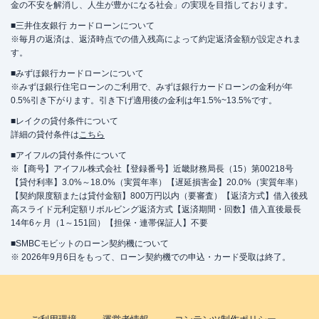
人契約コーナー
金の不安を解消し、人生が豊かになる社会」の実現を目指しております。
■三井住友銀行 カードローンについて
平日：
09:00-21:00
※毎月の返済は、返済時点での借入残高によって約定返済金額が設定されま
営業時間
土曜
：
09:00-21:00
す。
日祝
：
09:00-21:00
■みずほ銀行カードローンについて
平日：
-
※みずほ銀行住宅ローンのご利用で、みずほ銀行カードローンの金利が年
ATM営業時間
土曜
：
-
0.5%引き下がります。引き下げ適用後の金利は年1.5%~13.5%です。
日祝
：
-
■レイクの貸付条件について
詳細の貸付条件は
ATM
こちら
✕
■アイフルの貸付条件について
駐車場
✕
※【商号】アイフル株式会社【登録番号】近畿財務局長（15）第00218号
【貸付利率】3.0%～18.0%（実質年率）【遅延損害金】20.0%（実質年率）
住所
東京都板橋区大山東町６０－１４
【契約限度額または貸付金額】800万円以内（要審査）【返済方式】借入後残
高スライド元利定額リボルビング返済方式【返済期間・回数】借入直後最長
14年6ヶ月（1～151回）【担保・連帯保証人】不要
レイク
【2026/1/6閉店】板橋大山（自動契
名称
■SMBCモビットのローン契約機について
約コーナー）
※ 2026年9月6日をもって、ローン契約機での申込・カード受取は終了。
平日：
9:00-21:00
営業時間
土曜
：
9:00-21:00
日祝
：
9:00-19:00（祝日は21:00まで営業）