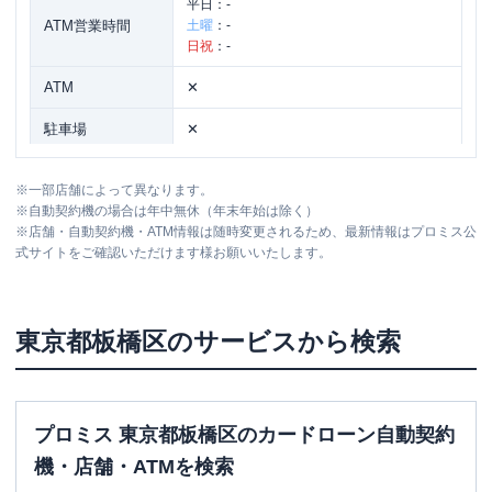
平日：
-
ATM営業時間
土曜
：
-
日祝
：
-
ATM
✕
駐車場
✕
住所
東京都板橋区常盤台1-44-6
※
一部店舗によって異なります。
※
自動契約機の場合は年中無休（年末年始は除く）
※
店舗・自動契約機・ATM情報は随時変更されるため、最新情報はプロミス公
名称
アコム
西台駅前むじんくんコーナー
式サイトをご確認いただけます様お願いいたします。
平日：
09:00-21:00
営業時間
土曜
：
09:00-21:00
日祝
：
09:00-21:00
東京都
板橋区
のサービスから検索
平日：
24時間
ATM営業時間
土曜
：
24時間
日祝
：
24時間
プロミス 東京都板橋区のカードローン自動契約
ATM
〇
機・店舗・ATMを検索
駐車場
✕