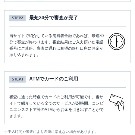
ATM
〇
最短30分で審査が完了
STEP2
駐車場
〇
住所
東京都板橋区赤塚新町１－２０－６
当サイトで紹介している消費者金融であれば、最短30
分で審査が終わります。審査結果はご入力頂いた電話
番号にご連絡。審査に通れば希望の銀行口座にお金が
名称
三菱ＵＦＪ銀行
下赤塚支店
振り込まれます。
平日：
9：00～15：00
営業時間
土曜
：
-
日祝
：
-
ATMでカードのご利用
STEP3
平日：
7：00～24：00
ATM営業時間
土曜
：
7：00～24：00
日祝
：
7：00～24：00
審査に通った時点でカードのご利用が可能です。当サ
イトで紹介している全てのサービスが24時間、コンビ
ATM
〇
ニエンスストア等のATMからお金を引き出すことがで
きます。
駐車場
〇
住所
東京都板橋区赤塚新町１－２０－６
※
申込時間や審査により希望に沿えない場合があります。