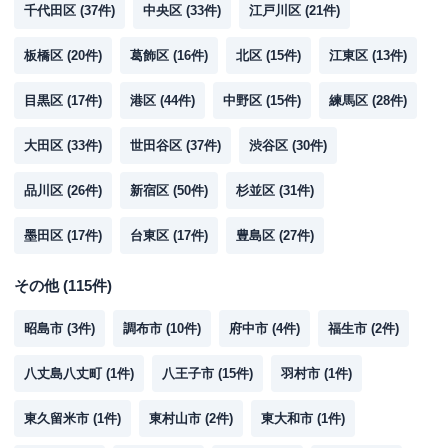
千代田区
(
37
件)
中央区
(
33
件)
江戸川区
(
21
件)
平日：
7：00～24：00
ATM営業時間
土曜
：
7：00～24：00
板橋区
(
20
件)
葛飾区
(
16
件)
北区
(
15
件)
江東区
(
13
件)
日祝
：
7：00～24：00
目黒区
(
17
件)
港区
(
44
件)
中野区
(
15
件)
練馬区
(
28
件)
ATM
〇
駐車場
〇
大田区
(
33
件)
世田谷区
(
37
件)
渋谷区
(
30
件)
住所
東京都板橋区大山町２４－３
品川区
(
26
件)
新宿区
(
50
件)
杉並区
(
31
件)
墨田区
(
17
件)
台東区
(
17
件)
豊島区
(
27
件)
名称
三菱ＵＦＪ銀行
板橋支店
平日：
9：00～15：00
その他
(
115
件)
営業時間
土曜
：
-
日祝
：
-
昭島市
(
3
件)
調布市
(
10
件)
府中市
(
4
件)
福生市
(
2
件)
平日：
4：00～24：00
ATM営業時間
土曜
：
4：00～24：00
八丈島八丈町
(
1
件)
八王子市
(
15
件)
羽村市
(
1
件)
日祝
：
4：00～24：00
東久留米市
(
1
件)
東村山市
(
2
件)
東大和市
(
1
件)
ATM
〇