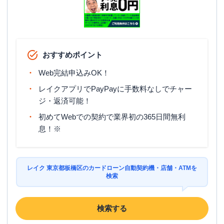
名称
みずほ銀行
蓮根支店
平日：
9：00～15：00
営業時間
土曜
：
-
日祝
：
-
おすすめポイント
平日：
6：00～26：00月曜日の6:00～7:00
Web完結申込みOK！
はご利用いただけません。
ATM営業時間
土曜
：
8：00～22：00
レイクアプリでPayPayに手数料なしでチャー
日祝
：
8：00～21：00
ジ・返済可能！
ATM
〇
初めてWebでの契約で業界初の365日間無利
息！※
駐車場
〇
住所
東京都板橋区坂下2-33-8
レイク 東京都板橋区のカードローン自動契約機・店舗・ATMを
検索
名称
三菱ＵＦＪ銀行
帝京大病院出張所
平日：
9：00～15：00
営業時間
土曜
：
-
検索する
日祝
：
-