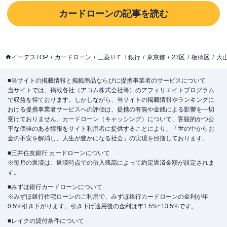
カードローン
の記事を読む
イーデスTOP
カードローン
三菱ＵＦＪ銀行
東京都
23区
板橋区
大
■当サイトの掲載情報と掲載商品ならびに提携事業者のサービスについて
当サイトでは、掲載各社（アコム株式会社等）のアフィリエイトプログラム
で収益を得ております。しかしながら、当サイトの掲載情報やランキングに
おける提携事業者サービスへの評価は、提携の有無や金銭による影響を一切
受けておりません。カードローン（キャッシング）について、客観的かつ公
平な価値のある情報をサイト利用者に提供することにより、「世の中からお
金の不安を解消し、人生が豊かになる社会」の実現を目指しております。
■三井住友銀行 カードローンについて
※毎月の返済は、返済時点での借入残高によって約定返済金額が設定されま
す。
■みずほ銀行カードローンについて
※みずほ銀行住宅ローンのご利用で、みずほ銀行カードローンの金利が年
0.5%引き下がります。引き下げ適用後の金利は年1.5%~13.5%です。
■レイクの貸付条件について