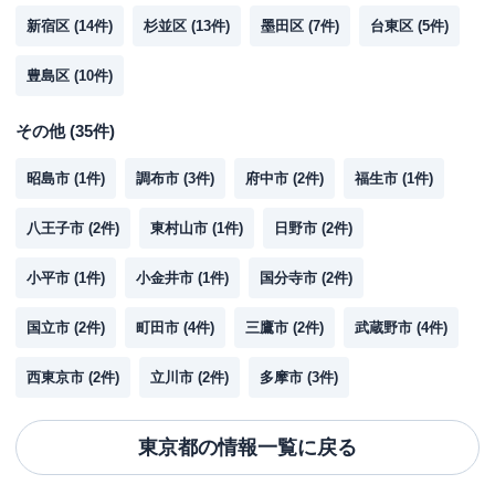
新宿区
(
14
件)
杉並区
(
13
件)
墨田区
(
7
件)
台東区
(
5
件)
豊島区
(
10
件)
その他
(
35
件)
昭島市
(
1
件)
調布市
(
3
件)
府中市
(
2
件)
福生市
(
1
件)
八王子市
(
2
件)
東村山市
(
1
件)
日野市
(
2
件)
小平市
(
1
件)
小金井市
(
1
件)
国分寺市
(
2
件)
国立市
(
2
件)
町田市
(
4
件)
三鷹市
(
2
件)
武蔵野市
(
4
件)
西東京市
(
2
件)
立川市
(
2
件)
多摩市
(
3
件)
東京都
の情報一覧に戻る