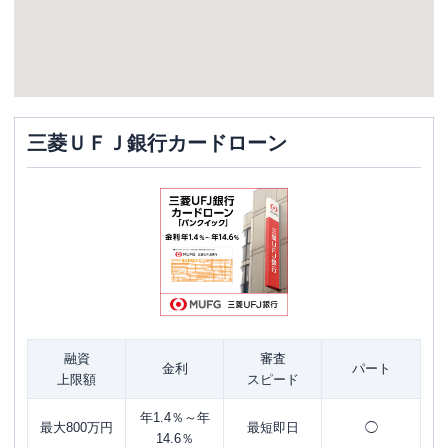
三菱ＵＦＪ銀行カードローン
融資
審査
金利
パート
上限額
スピード
年1.4％～年
最大800万円
最短即日
◯
14.6％