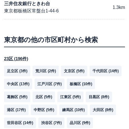
三井住友銀行ときわ台
1.3km
東京都板橋区常盤台1-44-6
東京都
の他の市区町村から検索
23区
(
196
件)
足立区
(
3
件)
荒川区
(
2
件)
文京区
(
5
件)
千代田区
(
14
件)
中央区
(
13
件)
江戸川区
(
7
件)
板橋区
(
10
件)
葛飾区
(
5
件)
北区
(
5
件)
江東区
(
5
件)
目黒区
(
8
件)
港区
(
17
件)
中野区
(
5
件)
練馬区
(
10
件)
大田区
(
8
件)
世田谷区
(
14
件)
渋谷区
(
7
件)
品川区
(
9
件)