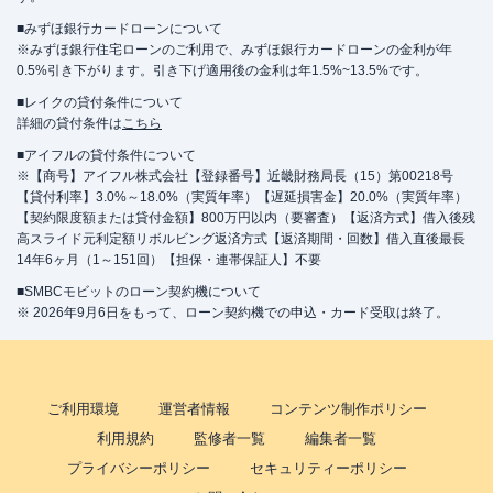
■みずほ銀行カードローンについて
※みずほ銀行住宅ローンのご利用で、みずほ銀行カードローンの金利が年
0.5%引き下がります。引き下げ適用後の金利は年1.5%~13.5%です。
■レイクの貸付条件について
詳細の貸付条件は
こちら
■アイフルの貸付条件について
※【商号】アイフル株式会社【登録番号】近畿財務局長（15）第00218号
【貸付利率】3.0%～18.0%（実質年率）【遅延損害金】20.0%（実質年率）
【契約限度額または貸付金額】800万円以内（要審査）【返済方式】借入後残
高スライド元利定額リボルビング返済方式【返済期間・回数】借入直後最長
14年6ヶ月（1～151回）【担保・連帯保証人】不要
■SMBCモビットのローン契約機について
※ 2026年9月6日をもって、ローン契約機での申込・カード受取は終了。
ご利用環境
運営者情報
コンテンツ制作ポリシー
利用規約
監修者一覧
編集者一覧
プライバシーポリシー
セキュリティーポリシー