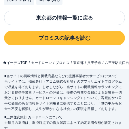
東京都
の情報一覧に戻る
プロミス
の記事を読む
イーデスTOP
カードローン
プロミス
東京都
八王子市
八王子駅北口自
■当サイトの掲載情報と掲載商品ならびに提携事業者のサービスについて
当サイトでは、掲載各社（アコム株式会社等）のアフィリエイトプログラム
で収益を得ております。しかしながら、当サイトの掲載情報やランキングに
おける提携事業者サービスへの評価は、提携の有無や金銭による影響を一切
受けておりません。カードローン（キャッシング）について、客観的かつ公
平な価値のある情報をサイト利用者に提供することにより、「世の中からお
金の不安を解消し、人生が豊かになる社会」の実現を目指しております。
■三井住友銀行 カードローンについて
※毎月の返済は、返済時点での借入残高によって約定返済金額が設定されま
す。