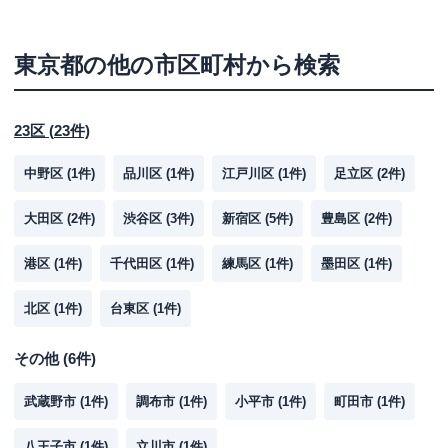
東京都
の他の市区町村から検索
23区
(
23
件)
中野区
(
1
件)
品川区
(
1
件)
江戸川区
(
1
件)
足立区
(
2
件)
大田区
(
2
件)
渋谷区
(
3
件)
新宿区
(
5
件)
豊島区
(
2
件)
港区
(
1
件)
千代田区
(
1
件)
練馬区
(
1
件)
墨田区
(
1
件)
北区
(
1
件)
台東区
(
1
件)
その他
(
6
件)
武蔵野市
(
1
件)
調布市
(
1
件)
小平市
(
1
件)
町田市
(
1
件)
八王子市
(
1
件)
立川市
(
1
件)