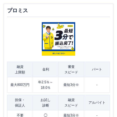
プロミス
融資
審査
金利
パート
上限額
スピード
年2.5％～
最大800万円
最短3分※
-
18.0％
担保・
お試し
融資
アルバイト
保証人
診断
スピード
不要
◯
最短3分※
-