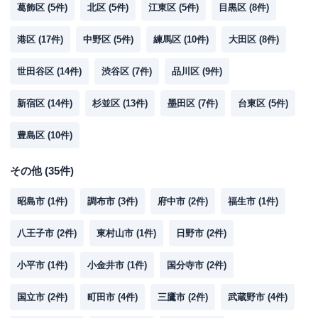
葛飾区
(
5
件)
北区
(
5
件)
江東区
(
5
件)
目黒区
(
8
件)
港区
(
17
件)
中野区
(
5
件)
練馬区
(
10
件)
大田区
(
8
件)
世田谷区
(
14
件)
渋谷区
(
7
件)
品川区
(
9
件)
新宿区
(
14
件)
杉並区
(
13
件)
墨田区
(
7
件)
台東区
(
5
件)
豊島区
(
10
件)
その他
(
35
件)
昭島市
(
1
件)
調布市
(
3
件)
府中市
(
2
件)
福生市
(
1
件)
八王子市
(
2
件)
東村山市
(
1
件)
日野市
(
2
件)
小平市
(
1
件)
小金井市
(
1
件)
国分寺市
(
2
件)
国立市
(
2
件)
町田市
(
4
件)
三鷹市
(
2
件)
武蔵野市
(
4
件)