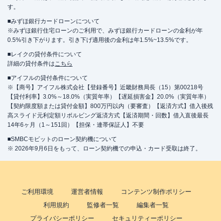
す。
■みずほ銀行カードローンについて
※みずほ銀行住宅ローンのご利用で、みずほ銀行カードローンの金利が年
0.5%引き下がります。引き下げ適用後の金利は年1.5%~13.5%です。
■レイクの貸付条件について
詳細の貸付条件は
こちら
■アイフルの貸付条件について
※【商号】アイフル株式会社【登録番号】近畿財務局長（15）第00218号
【貸付利率】3.0%～18.0%（実質年率）【遅延損害金】20.0%（実質年率）
【契約限度額または貸付金額】800万円以内（要審査）【返済方式】借入後残
高スライド元利定額リボルビング返済方式【返済期間・回数】借入直後最長
14年6ヶ月（1～151回）【担保・連帯保証人】不要
■SMBCモビットのローン契約機について
※ 2026年9月6日をもって、ローン契約機での申込・カード受取は終了。
ご利用環境
運営者情報
コンテンツ制作ポリシー
利用規約
監修者一覧
編集者一覧
プライバシーポリシー
セキュリティーポリシー