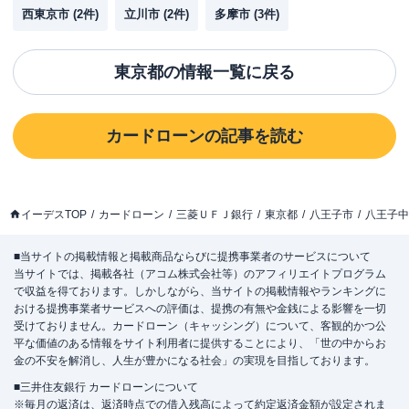
西東京市
(
2
件)
立川市
(
2
件)
多摩市
(
3
件)
東京都
の情報一覧に戻る
カードローン
の記事を読む
イーデスTOP
カードローン
三菱ＵＦＪ銀行
東京都
八王子市
八王子中
■当サイトの掲載情報と掲載商品ならびに提携事業者のサービスについて
当サイトでは、掲載各社（アコム株式会社等）のアフィリエイトプログラム
で収益を得ております。しかしながら、当サイトの掲載情報やランキングに
おける提携事業者サービスへの評価は、提携の有無や金銭による影響を一切
受けておりません。カードローン（キャッシング）について、客観的かつ公
平な価値のある情報をサイト利用者に提供することにより、「世の中からお
金の不安を解消し、人生が豊かになる社会」の実現を目指しております。
■三井住友銀行 カードローンについて
※毎月の返済は、返済時点での借入残高によって約定返済金額が設定されま