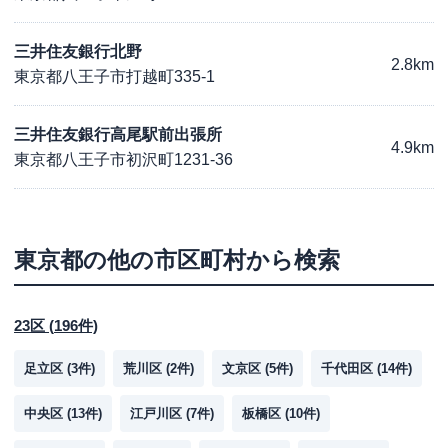
三井住友銀行北野
2.8km
東京都八王子市打越町335-1
三井住友銀行高尾駅前出張所
4.9km
東京都八王子市初沢町1231-36
東京都
の他の市区町村から検索
23区
(
196
件)
足立区
(
3
件)
荒川区
(
2
件)
文京区
(
5
件)
千代田区
(
14
件)
中央区
(
13
件)
江戸川区
(
7
件)
板橋区
(
10
件)