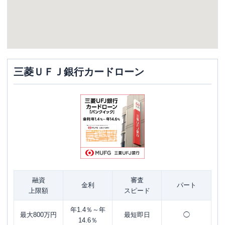
三菱ＵＦＪ銀行カードローン
融資
審査
金利
パート
上限額
スピード
年1.4％～年
最大800万円
最短即日
◯
14.6％