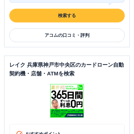
兵庫県神戸市中央区多聞通３－２－７
住所
湊川ビル５Ｆ
検索する
名称
みずほ銀行
神戸支店
アコム
の口コミ・評判
平日：
9：00～15：00
営業時間
土曜
：
-
日祝
：
-
平日：
6：00～26：00月曜日の6:00～7:00
レイク 兵庫県神戸市中央区のカードローン自動
はご利用いただけません。
ATM営業時間
土曜
：
8：00～22：00
契約機・店舗・ATMを検索
日祝
：
8：00～21：00
ATM
〇
駐車場
✕
住所
兵庫県神戸市中央区三宮町1-3-1
名称
三菱ＵＦＪ銀行
三宮支店
おすすめポイント