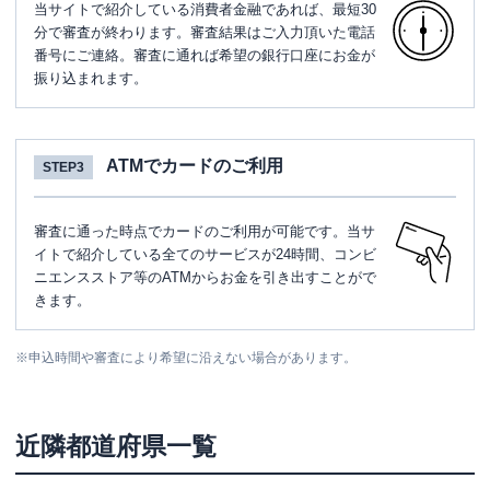
ATM
✕
当サイトで紹介している消費者金融であれば、最短30
分で審査が終わります。審査結果はご入力頂いた電話
駐車場
✕
番号にご連絡。審査に通れば希望の銀行口座にお金が
振り込まれます。
住所
兵庫県神戸市中央区港島中町3-1-2
SMBCモビット
三井住友銀行ＪＲ三ノ宮駅
名称
ATMでカードのご利用
STEP3
東口第一出張所
平日：
09:00-21:00
審査に通った時点でカードのご利用が可能です。当サ
営業時間
土曜
：
09:00-21:00
イトで紹介している全てのサービスが24時間、コンビ
日祝
：
09:00-21:00
ニエンスストア等のATMからお金を引き出すことがで
平日：
-
きます。
ATM営業時間
土曜
：
-
日祝
：
-
※
申込時間や審査により希望に沿えない場合があります。
ATM
✕
駐車場
✕
近隣都道府県一覧
住所
兵庫県神戸市中央区琴ノ緒町5-1