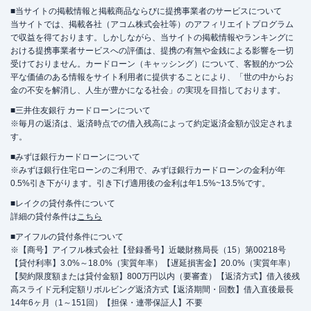
ATM営業時間
土曜
：
07:00-23:30
■当サイトの掲載情報と掲載商品ならびに提携事業者のサービスについて
日祝
：
07:00-23:30
当サイトでは、掲載各社（アコム株式会社等）のアフィリエイトプログラム
で収益を得ております。しかしながら、当サイトの掲載情報やランキングに
ATM
〇
おける提携事業者サービスへの評価は、提携の有無や金銭による影響を一切
受けておりません。カードローン（キャッシング）について、客観的かつ公
駐車場
✕
平な価値のある情報をサイト利用者に提供することにより、「世の中からお
金の不安を解消し、人生が豊かになる社会」の実現を目指しております。
兵庫県神戸市中央区三宮町１丁目８－１
住所
■三井住友銀行 カードローンについて
さんプラザ１Ｆ
※毎月の返済は、返済時点での借入残高によって約定返済金額が設定されま
す。
アイフル
【2026/6/15閉店】三宮店 無人契
■みずほ銀行カードローンについて
名称
※みずほ銀行住宅ローンのご利用で、みずほ銀行カードローンの金利が年
約コーナー
0.5%引き下がります。引き下げ適用後の金利は年1.5%~13.5%です。
平日：
09:00-21:00
■レイクの貸付条件について
営業時間
土曜
：
09:00-21:00
詳細の貸付条件は
こちら
日祝
：
09:00-21:00
■アイフルの貸付条件について
平日：
-
※【商号】アイフル株式会社【登録番号】近畿財務局長（15）第00218号
ATM営業時間
土曜
：
-
【貸付利率】3.0%～18.0%（実質年率）【遅延損害金】20.0%（実質年率）
日祝
：
-
【契約限度額または貸付金額】800万円以内（要審査）【返済方式】借入後残
高スライド元利定額リボルビング返済方式【返済期間・回数】借入直後最長
ATM
✕
14年6ヶ月（1～151回）【担保・連帯保証人】不要