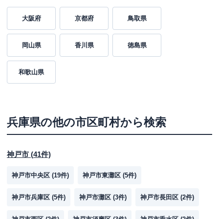
レイク
三宮さんプラザ（自動契約コーナ
大阪府
京都府
鳥取県
名称
ー）
平日：
9:00-21:00
岡山県
香川県
徳島県
営業時間
土曜
：
9:00-21:00
日祝
：
9:00-19:00（祝日は21:00まで営業）
和歌山県
平日：
-
ATM営業時間
土曜
：
-
日祝
：
-
ATM
✕
兵庫県
の他の市区町村から検索
駐車場
✕
兵庫県神戸市中央区三宮町1-8-1 さんプ
神戸市
(
41
件)
住所
ラザビル2階
神戸市中央区
(
19
件)
神戸市東灘区
(
5
件)
プロミス
【2026/1/14閉店】三宮さんプラザ
神戸市兵庫区
名称
(
5
件)
神戸市灘区
(
3
件)
神戸市長田区
(
2
件)
３Ｆ自動契約コーナー