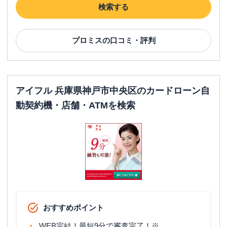
検索する
名称
レイク
三宮（自動契約コーナー）
プロミス
の口コミ・評判
平日：
9:00-21:00
営業時間
土曜
：
9:00-21:00
日祝
：
9:00-19:00（祝日は21:00まで営業）
平日：
-
ATM営業時間
土曜
：
-
アイフル 兵庫県神戸市中央区のカードローン自
日祝
：
-
動契約機・店舗・ATMを検索
ATM
✕
駐車場
✕
兵庫県神戸市中央区三宮町1丁目7番17号
住所
三慶ビル2階
名称
アコム
神戸駅前むじんくんコーナー
おすすめポイント
平日：
09:00-21:00
営業時間
土曜
：
09:00-21:00
WEB完結！最短9分で審査完了！※