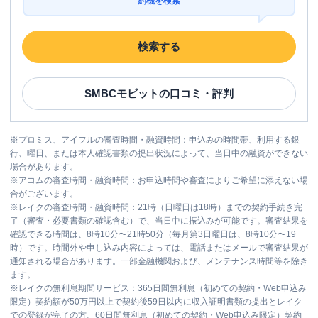
約機を検索
名称
SMBCモビット
三井住友銀行三宮
検索する
平日：
09:00-21:00
営業時間
土曜
：
09:00-21:00
日祝
：
09:00-21:00
SMBCモビット
の口コミ・評判
平日：
-
ATM営業時間
土曜
：
-
※
プロミス、アイフルの審査時間・融資時間：申込みの時間帯、利用する銀
日祝
：
-
行、曜日、または本人確認書類の提出状況によって、当日中の融資ができない
ATM
✕
場合があります。
※
アコムの審査時間・融資時間：お申込時間や審査によりご希望に添えない場
駐車場
✕
合がございます。
※
レイクの審査時間・融資時間：21時（日曜日は18時）までの契約手続き完
住所
兵庫県神戸市中央区三宮町1-5-1
了（審査・必要書類の確認含む）で、当日中に振込みが可能です。審査結果を
確認できる時間は、8時10分〜21時50分（毎月第3日曜日は、8時10分〜19
時）です。時間外や申し込み内容によっては、電話またはメールで審査結果が
通知される場合があります。一部金融機関および、メンテナンス時間等を除き
名称
SMBCモビット
三井住友銀行神戸営業部
ます。
※
レイクの無利息期間サービス：365日間無利息（初めての契約・Web申込み
平日：
09:00-21:00
限定）契約額が50万円以上で契約後59日以内に収入証明書類の提出とレイク
営業時間
土曜
：
09:00-21:00
での登録が完了の方。60日間無利息（初めての契約・Web申込み限定）契約
日祝
：
09:00-21:00