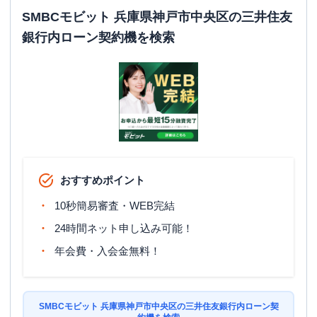
日祝
：
7：00～24：00
SMBCモビット 兵庫県神戸市中央区の三井住友
ATM
〇
銀行内ローン契約機を検索
駐車場
✕
住所
兵庫県神戸市中央区明石町４８
名称
三菱ＵＦＪ銀行
神戸中央支店
平日：
9：00～15：00
営業時間
土曜
：
-
日祝
：
-
おすすめポイント
平日：
7：00～24：00
10秒簡易審査・WEB完結
ATM営業時間
土曜
：
7：00～24：00
24時間ネット申し込み可能！
日祝
：
7：00～24：00
年会費・入会金無料！
ATM
〇
駐車場
✕
SMBCモビット 兵庫県神戸市中央区の三井住友銀行内ローン契
住所
兵庫県神戸市中央区明石町４８