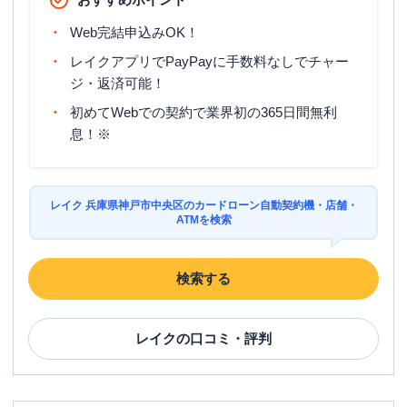
平日：
9：00～15：00
Web完結申込みOK！
営業時間
土曜
：
-
日祝
：
-
レイクアプリでPayPayに手数料なしでチャー
ジ・返済可能！
平日：
24時間
ATM営業時間
土曜
：
24時間
初めてWebでの契約で業界初の365日間無利
日祝
：
24時間
息！※
ATM
〇
駐車場
〇
レイク 兵庫県神戸市中央区のカードローン自動契約機・店舗・
ATMを検索
住所
兵庫県神戸市中央区磯上通８－３－１０
名称
三菱ＵＦＪ銀行
神戸支店
検索する
平日：
9：00～15：00
営業時間
土曜
：
-
レイク
の口コミ・評判
日祝
：
-
平日：
7：00～24：00
ATM営業時間
土曜
：
7：00～24：00