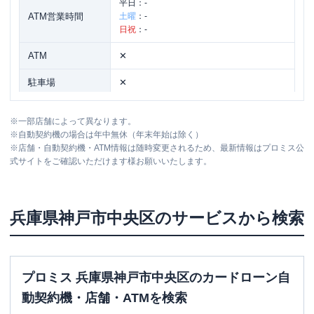
平日：
-
ATM営業時間
土曜
：
-
日祝
：
-
ATM
✕
駐車場
✕
兵庫県神戸市中央区多聞通三丁目2番7号
住所
※
一部店舗によって異なります。
湊川ビル1階
※
自動契約機の場合は年中無休（年末年始は除く）
※
店舗・自動契約機・ATM情報は随時変更されるため、最新情報はプロミス公
式サイトをご確認いただけます様お願いいたします。
アコム
【2026/1/14閉店】三宮むじんくんコ
名称
ーナー
平日：
09:00-21:00
兵庫県
神戸市中央区
のサービスから検索
営業時間
土曜
：
09:00-21:00
日祝
：
09:00-21:00
平日：
07:30-22:30
ATM営業時間
土曜
：
07:30-22:30
プロミス 兵庫県神戸市中央区のカードローン自
日祝
：
07:30-22:30
動契約機・店舗・ATMを検索
ATM
〇