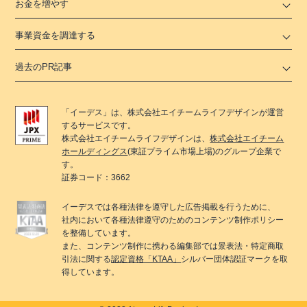
お金を増やす
事業資金を調達する
過去のPR記事
「
イーデス
」は、
株式会社エイチームライフデザイン
が運営
するサービスです。
株式会社エイチームライフデザイン
は、
株式会社エイチーム
ホールディングス
(東証プライム市場上場)のグループ企業で
す。
証券コード：3662
イーデス
では各種法律を遵守した広告掲載を行うために、
社内において各種法律遵守のためのコンテンツ制作ポリシー
を整備しています。
また、コンテンツ制作に携わる編集部では景表法・特定商取
引法に関する
認定資格「KTAA」
シルバー団体認証マークを取
得しています。