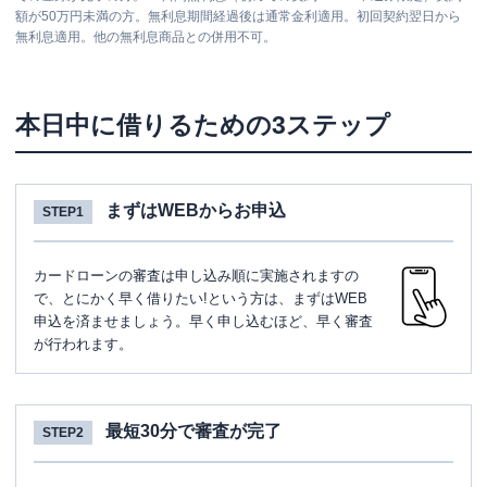
額が50万円未満の方。無利息期間経過後は通常金利適用。初回契約翌日から
平日：
-
無利息適用。他の無利息商品との併用不可。
ATM営業時間
土曜
：
-
日祝
：
-
ATM
✕
本日中に借りるための3ステップ
駐車場
✕
住所
兵庫県神戸市中央区浪花町56
まずはWEBからお申込
STEP1
SMBCモビット
三井住友銀行神戸ポートア
名称
カードローンの審査は申し込み順に実施されますの
イランド出張所
で、とにかく早く借りたい!という方は、まずはWEB
申込を済ませましょう。早く申し込むほど、早く審査
平日：
09:00-21:00
が行われます。
営業時間
土曜
：
09:00-21:00
日祝
：
09:00-21:00
平日：
-
ATM営業時間
土曜
：
-
最短30分で審査が完了
STEP2
日祝
：
-