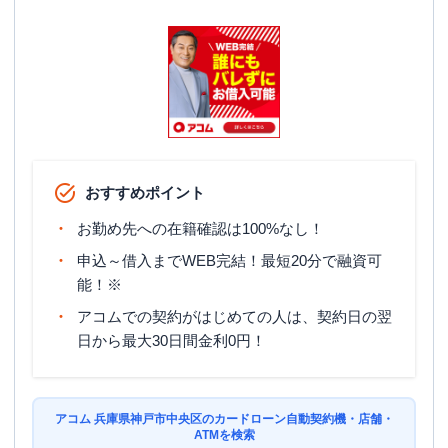
ATM
〇
駐車場
✕
兵庫県神戸市中央区雲井通６丁目１-２１
住所
竹下雲井ビル１Ｆ
アイフル
【2026/6/30閉店】ＪＲ神戸駅前店
名称
おすすめポイント
無人契約コーナー
お勤め先への在籍確認は100%なし！
平日：
09:00-21:00
営業時間
土曜
：
09:00-21:00
申込～借入までWEB完結！最短20分で融資可
日祝
：
09:00-21:00
能！※
平日：
-
アコムでの契約がはじめての人は、契約日の翌
ATM営業時間
土曜
：
-
日から最大30日間金利0円！
日祝
：
-
ATM
✕
駐車場
アコム 兵庫県神戸市中央区のカードローン自動契約機・店舗・
✕
ATMを検索