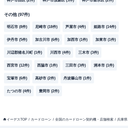
神戸市西区
(
2
件)
神戸市須磨区
(
3
件)
神戸市垂水区
(
2
件)
平日：
09:00-21:00
営業時間
土曜
：
09:00-21:00
日祝
：
09:00-21:00
その他
(
97
件)
平日：
07:00-24:00
明石市
(
8
件)
尼崎市
(
18
件)
芦屋市
(
4
件)
姫路市
(
14
件)
ATM営業時間
土曜
：
07:00-24:00
日祝
：
07:00-24:00
伊丹市
(
5
件)
加古川市
(
6
件)
加西市
(
1
件)
加東市
(
1
件)
ATM
〇
川辺郡猪名川町
(
1
件)
川西市
(
4
件)
三木市
(
3
件)
駐車場
✕
西宮市
(
12
件)
西脇市
(
兵庫県神戸市中央区三宮町１丁目８－１
1
件)
三田市
(
3
件)
洲本市
(
1
件)
住所
さんプラザ３Ｆ
宝塚市
(
6
件)
高砂市
(
2
件)
丹波篠山市
(
1
件)
プロミス
【2026/7/5閉店】三宮さんプラザ
たつの市
名称
(
4
件)
豊岡市
(
2
件)
１F自動契約コーナー
平日：
09:00-21:00
営業時間
土曜
：
09:00-21:00
日祝
：
09:00-21:00
イーデスTOP
カードローン
全国のカードローン契約機・店舗検索
兵庫県
平日：
07:00-23:30