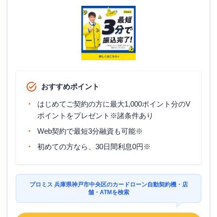
駐車場
✕
兵庫県神戸市中央区三宮町１丁目８-１-
住所
３０１ サンプラザビル３Ｆ
名称
アコム
三宮センター街むじんくんコーナー
おすすめポイント
平日：
09:00-21:00
営業時間
土曜
：
09:00-21:00
はじめてご契約の方に最大1,000ポイント分のV
日祝
：
09:00-21:00
ポイントをプレゼント※諸条件あり
平日：
08:30-21:30
Web契約で最短3分融資も可能※
ATM営業時間
土曜
：
08:30-21:30
日祝
：
08:30-21:30
初めての方なら、30日間利息0円※
ATM
〇
駐車場
✕
プロミス 兵庫県神戸市中央区のカードローン自動契約機・店
舗・ATMを検索
兵庫県神戸市中央区三宮町１丁目７-１
住所
友信ビル２Ｆ