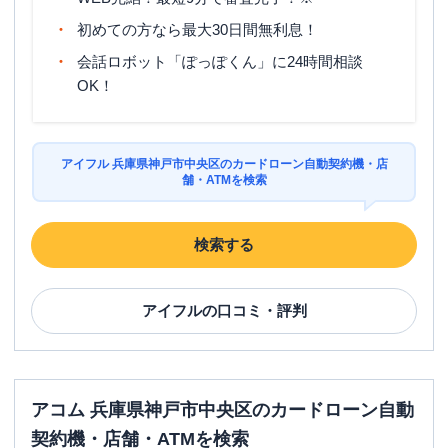
日祝
：
09:00-21:00
初めての方なら最大30日間無利息！
平日：
07:00-24:00
会話ロボット「ぽっぽくん」に24時間相談
ATM営業時間
土曜
：
07:00-24:00
OK！
日祝
：
07:00-24:00
ATM
〇
駐車場
✕
アイフル 兵庫県神戸市中央区のカードローン自動契約機・店
舗・ATMを検索
兵庫県神戸市中央区多聞通３丁目２－
住所
７ 湊川ビル６Ｆ
検索する
名称
アコム
ＪＲ三宮東口むじんくんコーナー
アイフル
の口コミ・評判
平日：
09:00-21:00
営業時間
土曜
：
09:00-21:00
日祝
：
09:00-21:00
平日：
24時間
アコム 兵庫県神戸市中央区のカードローン自動
ATM営業時間
土曜
：
24時間
日祝
：
24時間
契約機・店舗・ATMを検索