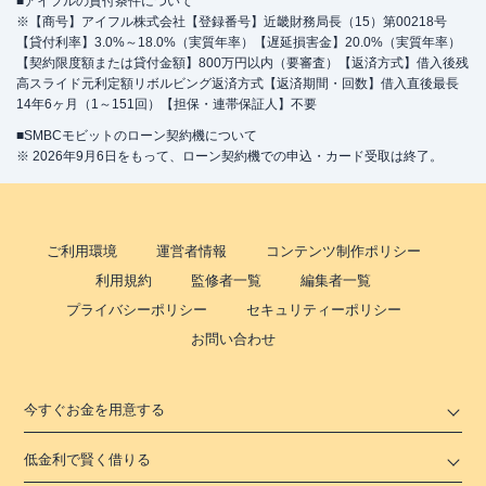
■アイフルの貸付条件について
※【商号】アイフル株式会社【登録番号】近畿財務局長（15）第00218号
【貸付利率】3.0%～18.0%（実質年率）【遅延損害金】20.0%（実質年率）
【契約限度額または貸付金額】800万円以内（要審査）【返済方式】借入後残
高スライド元利定額リボルビング返済方式【返済期間・回数】借入直後最長
14年6ヶ月（1～151回）【担保・連帯保証人】不要
■SMBCモビットのローン契約機について
※ 2026年9月6日をもって、ローン契約機での申込・カード受取は終了。
ご利用環境
運営者情報
コンテンツ制作ポリシー
利用規約
監修者一覧
編集者一覧
プライバシーポリシー
セキュリティーポリシー
お問い合わせ
今すぐお金を用意する
低金利で賢く借りる