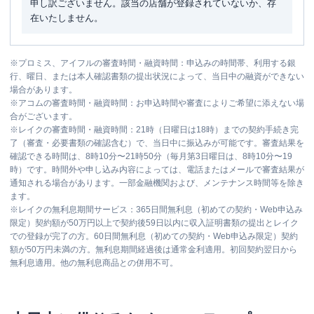
申し訳ございません。該当の店舗が登録されていないか、存
在いたしません。
※
プロミス、アイフルの審査時間・融資時間：申込みの時間帯、利用する銀
行、曜日、または本人確認書類の提出状況によって、当日中の融資ができない
場合があります。
※
アコムの審査時間・融資時間：お申込時間や審査によりご希望に添えない場
合がございます。
※
レイクの審査時間・融資時間：21時（日曜日は18時）までの契約手続き完
了（審査・必要書類の確認含む）で、当日中に振込みが可能です。審査結果を
確認できる時間は、8時10分〜21時50分（毎月第3日曜日は、8時10分〜19
時）です。時間外や申し込み内容によっては、電話またはメールで審査結果が
通知される場合があります。一部金融機関および、メンテナンス時間等を除き
ます。
※
レイクの無利息期間サービス：365日間無利息（初めての契約・Web申込み
限定）契約額が50万円以上で契約後59日以内に収入証明書類の提出とレイク
での登録が完了の方。60日間無利息（初めての契約・Web申込み限定）契約
額が50万円未満の方。無利息期間経過後は通常金利適用。初回契約翌日から
無利息適用。他の無利息商品との併用不可。