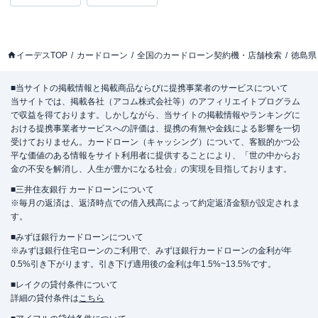
イーデスTOP
カードローン
全国のカードローン契約機・店舗検索
徳島県
■当サイトの掲載情報と掲載商品ならびに提携事業者のサービスについて
当サイトでは、掲載各社（アコム株式会社等）のアフィリエイトプログラム
で収益を得ております。しかしながら、当サイトの掲載情報やランキングに
おける提携事業者サービスへの評価は、提携の有無や金銭による影響を一切
受けておりません。カードローン（キャッシング）について、客観的かつ公
平な価値のある情報をサイト利用者に提供することにより、「世の中からお
金の不安を解消し、人生が豊かになる社会」の実現を目指しております。
■三井住友銀行 カードローンについて
※毎月の返済は、返済時点での借入残高によって約定返済金額が設定されま
す。
■みずほ銀行カードローンについて
※みずほ銀行住宅ローンのご利用で、みずほ銀行カードローンの金利が年
0.5%引き下がります。引き下げ適用後の金利は年1.5%~13.5%です。
■レイクの貸付条件について
詳細の貸付条件は
こちら