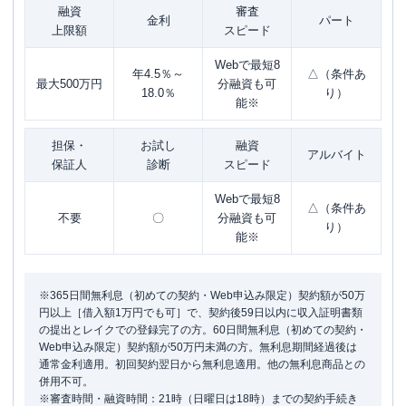
融資
審査
金利
パート
上限額
スピード
Webで最短8
年4.5％～
△（条件あ
最大500万円
分融資も可
18.0％
り）
能※
担保・
お試し
融資
アルバイト
保証人
診断
スピード
Webで最短8
△（条件あ
不要
〇
分融資も可
り）
能※
※365日間無利息（初めての契約・Web申込み限定）契約額が50万
円以上［借入額1万円でも可］で、契約後59日以内に収入証明書類
の提出とレイクでの登録完了の方。60日間無利息（初めての契約・
Web申込み限定）契約額が50万円未満の方。無利息期間経過後は
通常金利適用。初回契約翌日から無利息適用。他の無利息商品との
併用不可。
※審査時間・融資時間：21時（日曜日は18時）までの契約手続き