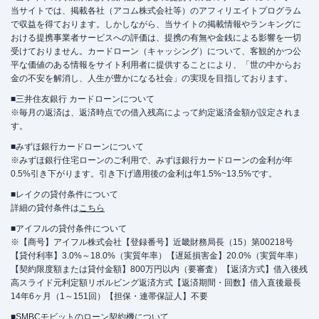
当サイトでは、掲載各社（アコム株式会社等）のアフィリエイトプログラム
で収益を得ております。しかしながら、当サイトの掲載情報やランキングに
おける提携事業者サービスへの評価は、提携の有無や金銭による影響を一切
受けておりません。カードローン（キャッシング）について、客観的かつ公
平な価値のある情報をサイト利用者に提供することにより、「世の中からお
金の不安を解消し、人生が豊かになる社会」の実現を目指しております。
■三井住友銀行 カードローンについて
※毎月の返済は、返済時点での借入残高によって約定返済金額が設定されま
す。
■みずほ銀行カードローンについて
※みずほ銀行住宅ローンのご利用で、みずほ銀行カードローンの金利が年
0.5%引き下がります。引き下げ適用後の金利は年1.5%~13.5%です。
■レイクの貸付条件について
詳細の貸付条件は
こちら
■アイフルの貸付条件について
※【商号】アイフル株式会社【登録番号】近畿財務局長（15）第00218号
【貸付利率】3.0%～18.0%（実質年率）【遅延損害金】20.0%（実質年率）
【契約限度額または貸付金額】800万円以内（要審査）【返済方式】借入後残
高スライド元利定額リボルビング返済方式【返済期間・回数】借入直後最長
14年6ヶ月（1～151回）【担保・連帯保証人】不要
■SMBCモビットのローン契約機について