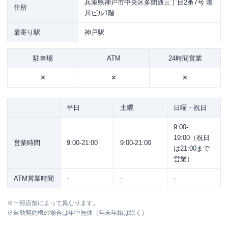
兵庫県神戸市中央区多聞通三丁目2番7号 湊
住所
川ビル1階
最寄り駅
神戸駅
駐車場
ATM
24時間営業
✕
✕
✕
平日
土曜
日曜・祝日
9:00-
19:00（祝日
営業時間
9:00-21:00
9:00-21:00
は21:00まで
営業）
ATM営業時間
-
-
-
※
一部店舗によって異なります。
※
自動契約機の場合は年中無休（年末年始は除く）