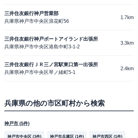
三井住友銀行神戸営業部
1.7km
兵庫県神戸市中央区浪花町56
三井住友銀行神戸ポートアイランド出張所
3.3km
兵庫県神戸市中央区港島中町3-1-2
三井住友銀行ＪＲ三ノ宮駅東口第一出張所
2.4km
兵庫県神戸市中央区琴ノ緒町5-1
兵庫県
の他の市区町村から検索
神戸市
(
5
件)
神戸市中央区
(
3
件)
神戸市兵庫区
(
1
件)
神戸市西区
(
1
件)