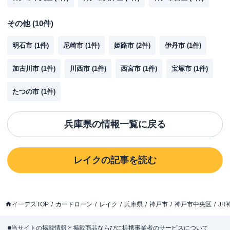
その他
(
10
件)
明石市
(
1
件)
尼崎市
(
1
件)
姫路市
(
2
件)
伊丹市
(
1
件)
加古川市
(
1
件)
川西市
(
1
件)
西宮市
(
1
件)
宝塚市
(
1
件)
たつの市
(
1
件)
兵庫県
の情報一覧に戻る
レイク
の記事を読む
イーデスTOP
カードローン
レイク
兵庫県
神戸市
神戸市中央区
JR
■当サイトの掲載情報と掲載商品ならびに提携事業者のサービスについて