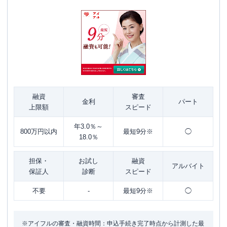
融資
審査
金利
パート
上限額
スピード
年3.0％～
800万円以内
最短9分※
◯
18.0％
担保・
お試し
融資
アルバイト
保証人
診断
スピード
不要
-
最短9分※
◯
※アイフルの審査・融資時間：申込手続き完了時点から計測した最