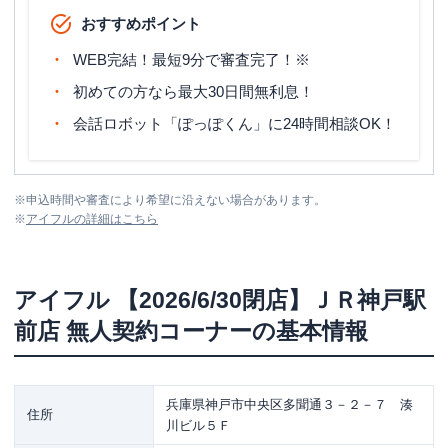
おすすめポイント
WEB完結！最短9分で審査完了！※
初めての方なら最大30日間無利息！
会話ロボット「ぽっぽくん」に24時間相談OK！
※
申込時間や審査により希望に沿えない場合があります。
※
アイフル
の詳細はこちら
アイフル
【2026/6/30閉店】ＪＲ神戸駅
前店 無人契約コーナー
の基本情報
兵庫県神戸市中央区多聞通３－２－７ 湊
住所
川ビル５Ｆ