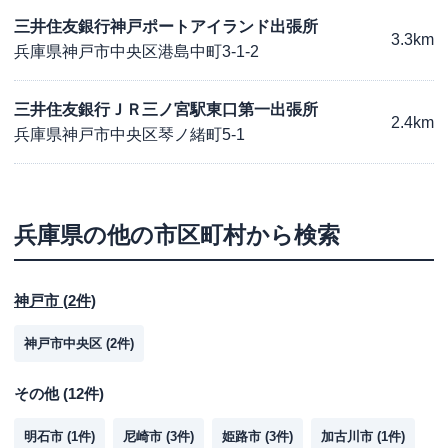
三井住友銀行神戸ポートアイランド出張所
3.3km
兵庫県神戸市中央区港島中町3-1-2
三井住友銀行ＪＲ三ノ宮駅東口第一出張所
2.4km
兵庫県神戸市中央区琴ノ緒町5-1
兵庫県
の他の市区町村から検索
神戸市
(
2
件)
神戸市中央区
(
2
件)
その他
(
12
件)
明石市
(
1
件)
尼崎市
(
3
件)
姫路市
(
3
件)
加古川市
(
1
件)