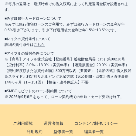
※毎月の返済は、返済時点での借入残高によって約定返済金額が設定されま
す。
■みずほ銀行カードローンについて
※みずほ銀行住宅ローンのご利用で、みずほ銀行カードローンの金利が年
0.5%引き下がります。引き下げ適用後の金利は年1.5%~13.5%です。
■レイクの貸付条件について
詳細の貸付条件は
こちら
■アイフルの貸付条件について
※【商号】アイフル株式会社【登録番号】近畿財務局長（15）第00218号
【貸付利率】3.0%～18.0%（実質年率）【遅延損害金】20.0%（実質年率）
【契約限度額または貸付金額】800万円以内（要審査）【返済方式】借入後残
高スライド元利定額リボルビング返済方式【返済期間・回数】借入直後最長
14年6ヶ月（1～151回）【担保・連帯保証人】不要
■SMBCモビットのローン契約機について
※ 2026年9月6日をもって、ローン契約機での申込・カード受取は終了。
ご利用環境
運営者情報
コンテンツ制作ポリシー
利用規約
監修者一覧
編集者一覧