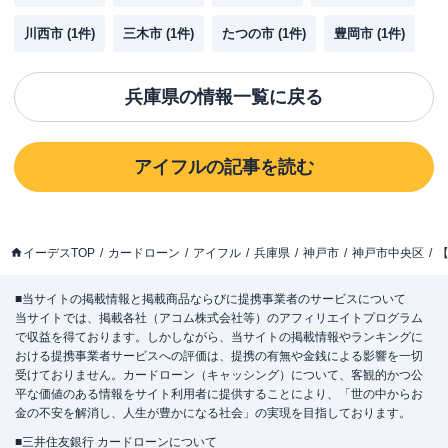
川西市
(
1
件)
三木市
(
1
件)
たつの市
(
1
件)
豊岡市
(
1
件)
兵庫県
の情報一覧に戻る
アイフル
の記事を読む
イーデスTOP
カードローン
アイフル
兵庫県
神戸市
神戸市中央区
【
■当サイトの掲載情報と掲載商品ならびに提携事業者のサービスについて
当サイトでは、掲載各社（アコム株式会社等）のアフィリエイトプログラム
で収益を得ております。しかしながら、当サイトの掲載情報やランキングに
おける提携事業者サービスへの評価は、提携の有無や金銭による影響を一切
受けておりません。カードローン（キャッシング）について、客観的かつ公
平な価値のある情報をサイト利用者に提供することにより、「世の中からお
金の不安を解消し、人生が豊かになる社会」の実現を目指しております。
■三井住友銀行 カードローンについて