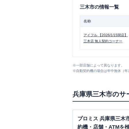
三木市
の情報一覧
名称
アイフル
【2026/1/15閉店】
三木店 無人契約コーナー
※
一部店舗によって異なります。
※
自動契約機の場合は年中無休（年
兵庫県
三木市
のサ
プロミス 兵庫県三木
約機・店舗・ATMを