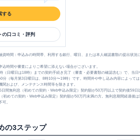
索する
ト
の口コミ・評判
融資時間：申込みの時間帯、利用する銀行、曜日、または本人確認書類の提出状況
申込時間や審査によりご希望に添えない場合がございます。
1時（日曜日は18時）までの契約手続き完了（審査・必要書類の確認含む）で、当
時50分（毎月第3日曜日は、8時10分〜19時）です。時間外や申し込み内容によっ
機関および、メンテナンス時間等を除きます。
5日間無利息（初めての契約・Web申込み限定）契約額が50万円以上で契約後59
息（初めての契約・Web申込み限定）契約額が50万円未満の方。無利息期間経過後
不可。
めの3ステップ