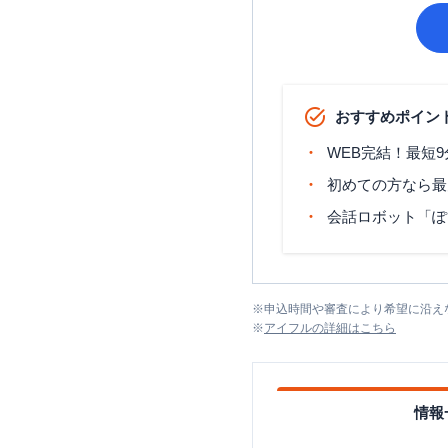
おすすめポイン
WEB完結！最短
初めての方なら最
会話ロボット「ぽ
※
申込時間や審査により希望に沿え
※
アイフル
の詳細はこちら
情報