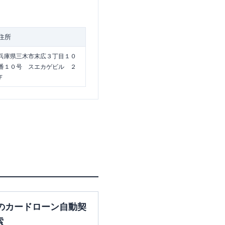
住所
兵庫県三木市末広３丁目１０
番１０号 スエカゲビル ２
Ｆ
のカードローン自動契
索