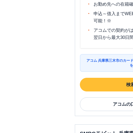
お勤め先への在籍確
申込～借入までWE
可能！※
アコムでの契約が
翌日から最大30日
アコム 兵庫県三木市のカー
検
アコム
の