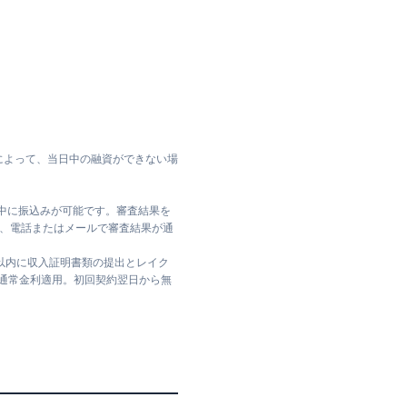
によって、当日中の融資ができない場
日中に振込みが可能です。審査結果を
ては、電話またはメールで審査結果が通
日以内に収入証明書類の提出とレイク
は通常金利適用。初回契約翌日から無