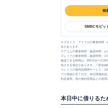
検
SMBCモビッ
※
プロミス、アイフルの審査時間・
合があります。
※
アコムの審査時間・融資時間：お
※
レイクの審査時間・融資時間：2
確認できる時間は、8時10分〜21
知される場合があります。一部金融
※
レイクの無利息期間サービス：36
での登録が完了の方。60日間無利
利息適用。他の無利息商品との併用
本日中に借りるた