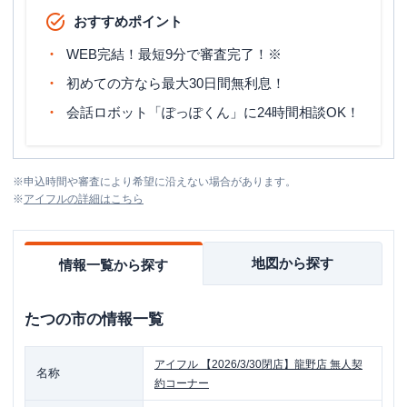
おすすめポイント
WEB完結！最短9分で審査完了！※
初めての方なら最大30日間無利息！
会話ロボット「ぽっぽくん」に24時間相談OK！
※
申込時間や審査により希望に沿えない場合があります。
※
アイフル
の詳細はこちら
地図から探す
情報一覧から探す
たつの市
の情報一覧
アイフル
【2026/3/30閉店】龍野店 無人契
名称
約コーナー