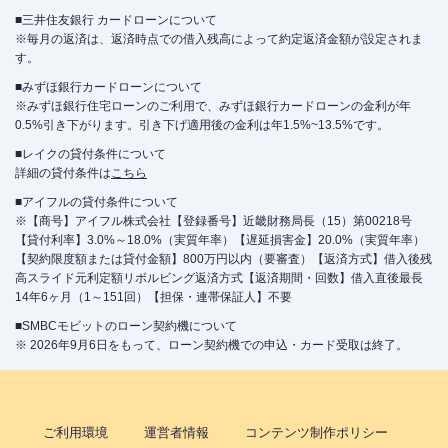
■三井住友銀行 カードローンについて
※毎月の返済は、返済時点での借入残高によって約定返済金額が設定されま
す。
■みずほ銀行カードローンについて
※みずほ銀行住宅ローンのご利用で、みずほ銀行カードローンの金利が年
0.5%引き下がります。引き下げ適用後の金利は年1.5%~13.5%です。
■レイクの貸付条件について
詳細の貸付条件は
こちら
■アイフルの貸付条件について
※【商号】アイフル株式会社【登録番号】近畿財務局長（15）第00218号
【貸付利率】3.0%～18.0%（実質年率）【遅延損害金】20.0%（実質年率）
【契約限度額または貸付金額】800万円以内（要審査）【返済方式】借入後残
高スライド元利定額リボルビング返済方式【返済期間・回数】借入直後最長
14年6ヶ月（1～151回）【担保・連帯保証人】不要
■SMBCモビットのローン契約機について
※ 2026年9月6日をもって、ローン契約機での申込・カード受取は終了。
ご利用環境
運営者情報
コンテンツ制作ポリシー