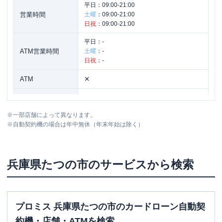
平日：
09:00-21:00
営業時間
土曜
：
09:00-21:00
日祝
：
09:00-21:00
平日：
-
ATM営業時間
土曜
：
-
日祝
：
-
ATM
✕
駐車場
〇
※
一部店舗によって異なります。
住所
兵庫県たつの市龍野町堂本４９２－１
※
自動契約機の場合は年中無休（年末年始は除く）
兵庫県
たつの市
のサービスから検索
プロミス 兵庫県たつの市のカードローン自動契
約機・店舗・ATMを検索