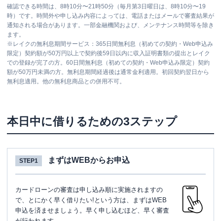
確認できる時間は、8時10分〜21時50分（毎月第3日曜日は、8時10分〜19
時）です。時間外や申し込み内容によっては、電話またはメールで審査結果が
通知される場合があります。一部金融機関および、メンテナンス時間等を除き
ます。
※
レイクの無利息期間サービス：365日間無利息（初めての契約・Web申込み
限定）契約額が50万円以上で契約後59日以内に収入証明書類の提出とレイク
での登録が完了の方。60日間無利息（初めての契約・Web申込み限定）契約
額が50万円未満の方。無利息期間経過後は通常金利適用。初回契約翌日から
無利息適用。他の無利息商品との併用不可。
本日中に借りるための3ステップ
まずはWEBからお申込
STEP1
カードローンの審査は申し込み順に実施されますの
で、とにかく早く借りたい!という方は、まずはWEB
申込を済ませましょう。早く申し込むほど、早く審査
が行われます。