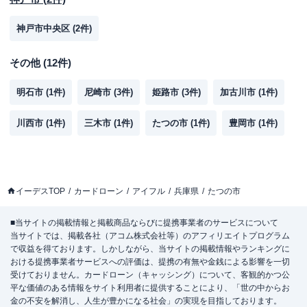
神戸市中央区
(
2
件)
その他
(
12
件)
明石市
(
1
件)
尼崎市
(
3
件)
姫路市
(
3
件)
加古川市
(
1
件)
川西市
(
1
件)
三木市
(
1
件)
たつの市
(
1
件)
豊岡市
(
1
件)
イーデスTOP
カードローン
アイフル
兵庫県
たつの市
■当サイトの掲載情報と掲載商品ならびに提携事業者のサービスについて
当サイトでは、掲載各社（アコム株式会社等）のアフィリエイトプログラム
で収益を得ております。しかしながら、当サイトの掲載情報やランキングに
おける提携事業者サービスへの評価は、提携の有無や金銭による影響を一切
受けておりません。カードローン（キャッシング）について、客観的かつ公
平な価値のある情報をサイト利用者に提供することにより、「世の中からお
金の不安を解消し、人生が豊かになる社会」の実現を目指しております。