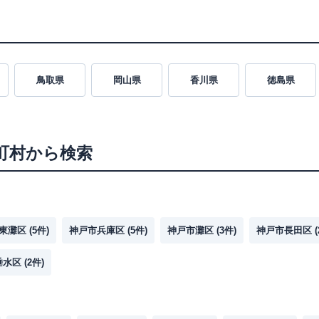
鳥取県
岡山県
香川県
徳島県
町村から検索
東灘区
(
5
件)
神戸市兵庫区
(
5
件)
神戸市灘区
(
3
件)
神戸市長田区
(
垂水区
(
2
件)