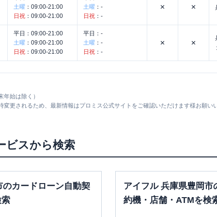
土曜
：
09:00-21:00
土曜
：
-
✕
✕
日祝
：
09:00-21:00
日祝
：
-
平日：
09:00-21:00
平日：
-
土曜
：
09:00-21:00
土曜
：
-
✕
✕
日祝
：
09:00-21:00
日祝
：
-
末年始は除く）
随時変更されるため、最新情報はプロミス公式サイトをご確認いただけます様お願い
ービスから検索
市のカードローン自動契
アイフル 兵庫県豊岡市
検索
約機・店舗・ATMを検