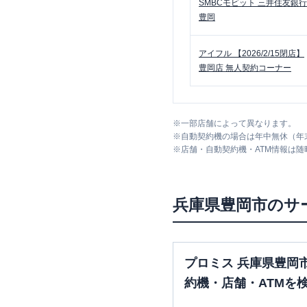
SMBCモビット
三井住友銀行
豊岡
アイフル
【2026/2/15閉店】
豊岡店 無人契約コーナー
※
一部店舗によって異なります。
※
自動契約機の場合は年中無休（年
※
店舗・自動契約機・ATM情報は
兵庫県
豊岡市
のサ
プロミス 兵庫県豊岡
約機・店舗・ATMを