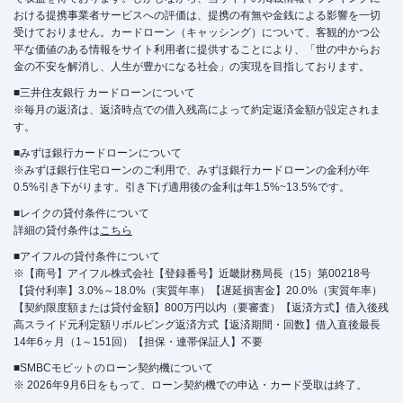
おける提携事業者サービスへの評価は、提携の有無や金銭による影響を一切
受けておりません。カードローン（キャッシング）について、客観的かつ公
平な価値のある情報をサイト利用者に提供することにより、「世の中からお
金の不安を解消し、人生が豊かになる社会」の実現を目指しております。
■三井住友銀行 カードローンについて
※毎月の返済は、返済時点での借入残高によって約定返済金額が設定されま
す。
■みずほ銀行カードローンについて
※みずほ銀行住宅ローンのご利用で、みずほ銀行カードローンの金利が年
0.5%引き下がります。引き下げ適用後の金利は年1.5%~13.5%です。
■レイクの貸付条件について
詳細の貸付条件は
こちら
■アイフルの貸付条件について
※【商号】アイフル株式会社【登録番号】近畿財務局長（15）第00218号
【貸付利率】3.0%～18.0%（実質年率）【遅延損害金】20.0%（実質年率）
【契約限度額または貸付金額】800万円以内（要審査）【返済方式】借入後残
高スライド元利定額リボルビング返済方式【返済期間・回数】借入直後最長
14年6ヶ月（1～151回）【担保・連帯保証人】不要
■SMBCモビットのローン契約機について
※ 2026年9月6日をもって、ローン契約機での申込・カード受取は終了。