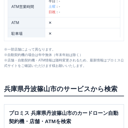
平日：
-
ATM営業時間
土曜
：
-
日祝
：
-
ATM
✕
駐車場
✕
住所
兵庫県丹波篠山市二階町60
※
一部店舗によって異なります。
※
自動契約機の場合は年中無休（年末年始は除く）
※
店舗・自動契約機・ATM情報は随時変更されるため、最新情報はプロミス公
式サイトをご確認いただけます様お願いいたします。
兵庫県
丹波篠山市
のサービスから検索
プロミス 兵庫県丹波篠山市のカードローン自動
契約機・店舗・ATMを検索