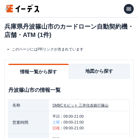
兵庫県丹波篠山市のカードローン自動契約機・
店舗・ATM (1件)
このページにはPRリンクが含まれています
地図から探す
情報一覧から探す
丹波篠山市
の情報一覧
名称
SMBCモビット
三井住友銀行篠山
平日：
09:00-21:00
営業時間
土曜
：
09:00-21:00
日祝
：
09:00-21:00