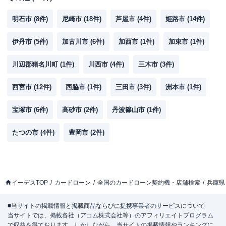
明石市
(
8
件)
尼崎市
(
18
件)
芦屋市
(
4
件)
姫路市
(
14
件)
伊丹市
(
5
件)
加古川市
(
6
件)
加西市
(
1
件)
加東市
(
1
件)
川辺郡猪名川町
(
1
件)
川西市
(
4
件)
三木市
(
3
件)
西宮市
(
12
件)
西脇市
(
1
件)
三田市
(
3
件)
洲本市
(
1
件)
宝塚市
(
6
件)
高砂市
(
2
件)
丹波篠山市
(
1
件)
たつの市
(
4
件)
豊岡市
(
2
件)
イーデスTOP
カードローン
全国のカードローン契約機・店舗検索
兵庫県
■当サイトの掲載情報と掲載商品ならびに提携事業者のサービスについて
当サイトでは、掲載各社（アコム株式会社等）のアフィリエイトプログラム
で収益を得ております。しかしながら、当サイトの掲載情報やランキングに