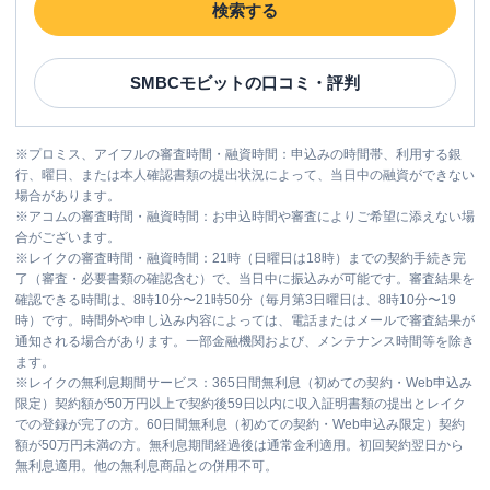
検索する
SMBCモビット
の口コミ・評判
※
プロミス、アイフルの審査時間・融資時間：申込みの時間帯、利用する銀
行、曜日、または本人確認書類の提出状況によって、当日中の融資ができない
場合があります。
※
アコムの審査時間・融資時間：お申込時間や審査によりご希望に添えない場
合がございます。
※
レイクの審査時間・融資時間：21時（日曜日は18時）までの契約手続き完
了（審査・必要書類の確認含む）で、当日中に振込みが可能です。審査結果を
確認できる時間は、8時10分〜21時50分（毎月第3日曜日は、8時10分〜19
時）です。時間外や申し込み内容によっては、電話またはメールで審査結果が
通知される場合があります。一部金融機関および、メンテナンス時間等を除き
ます。
※
レイクの無利息期間サービス：365日間無利息（初めての契約・Web申込み
限定）契約額が50万円以上で契約後59日以内に収入証明書類の提出とレイク
での登録が完了の方。60日間無利息（初めての契約・Web申込み限定）契約
額が50万円未満の方。無利息期間経過後は通常金利適用。初回契約翌日から
無利息適用。他の無利息商品との併用不可。