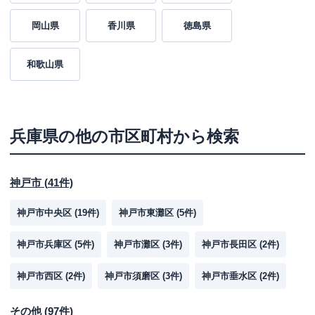
岡山県
香川県
徳島県
和歌山県
兵庫県
の他の市区町村から検索
神戸市
(
41
件)
神戸市中央区
(
19
件)
神戸市東灘区
(
5
件)
神戸市兵庫区
(
5
件)
神戸市灘区
(
3
件)
神戸市長田区
(
2
件)
神戸市西区
(
2
件)
神戸市須磨区
(
3
件)
神戸市垂水区
(
2
件)
その他
(
97
件)