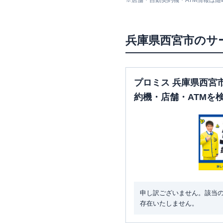
※
店舗・自動契約機・ATM情報は
三菱ＵＦＪ銀行
甲子園支店
兵庫県
西宮市
のサ
プロミス 兵庫県西宮
三菱ＵＦＪ銀行
阪神甲子園
約機・店舗・ATMを
張所
三菱ＵＦＪ銀行
西宮支店
申し訳ございません。該当
存在いたしません。
SMBCモビット
三井住友銀行
西宮