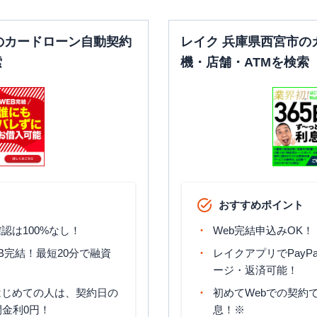
平日：
09:00-21:00
平日：
-
土曜
：
09:00-21:00
土曜
：
-
✕
✕
のカードローン自動契約
レイク 兵庫県西宮市の
日祝
：
09:00-21:00
日祝
：
-
索
機・店舗・ATMを検索
平日：
09:00-21:00
平日：
-
土曜
：
09:00-21:00
土曜
：
-
✕
✕
日祝
：
09:00-21:00
日祝
：
-
平日：
09:00-21:00
平日：
-
土曜
：
09:00-21:00
土曜
：
-
✕
✕
日祝
：
09:00-21:00
日祝
：
-
平日：
09:00-21:00
平日：
-
土曜
：
09:00-21:00
土曜
：
-
✕
✕
おすすめポイント
日祝
：
09:00-21:00
日祝
：
-
認は100%なし！
Web完結申込みOK！
B完結！最短20分で融資
レイクアプリでPayP
ージ・返済可能！
はじめての人は、契約日の
初めてWebでの契約で
間金利0円！
息！※