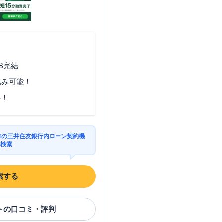
B完結
込み可能！
料！
宮市の三井住友銀行内ローン契約機
を検索
索する
ト
の口コミ・評判