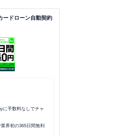
兵庫県西宮市高松町11-6
カードローン自動契約
兵庫県西宮市甲子園口2-28-
18
兵庫県西宮市相生町7-5
兵庫県西宮市甲子園6-16-13
ayに手数料なしでチャ
業界初の365日間無利