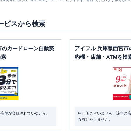
随時変更されるため、最新情報はプロミス公式サイトをご確認いただけます様お願い
平日：
7：00～24：
平日：
9：00～15：
00
00
土曜
：
7：00～24：
〇
〇
土曜
：
-
00
ービスから検索
日祝
：
-
日祝
：
7：00～24：
00
平日：
7：00～24：
市のカードローン自動契
アイフル 兵庫県西宮市
平日：
9：00～15：
00
出
00
土曜
：
7：00～24：
検索
約機・店舗・ATMを検
〇
✕
土曜
：
-
00
日祝
：
-
日祝
：
7：00～24：
00
平日：
7：00～24：
平日：
9：00～15：
00
00
土曜
：
7：00～24：
〇
〇
土曜
：
-
00
日祝
：
-
日祝
：
7：00～24：
00
の店舗が登録されていないか、
申し訳ございません。該当の
平日：
09:00-21:00
平日：
-
存在いたしません。
土曜
：
09:00-21:00
土曜
：
-
✕
✕
日祝
：
09:00-21:00
日祝
：
-