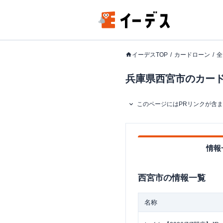
イーデスTOP
カードローン
全
兵庫県西宮市のカードロ
このページにはPRリンクが含
情報
西宮市
の情報一覧
名称