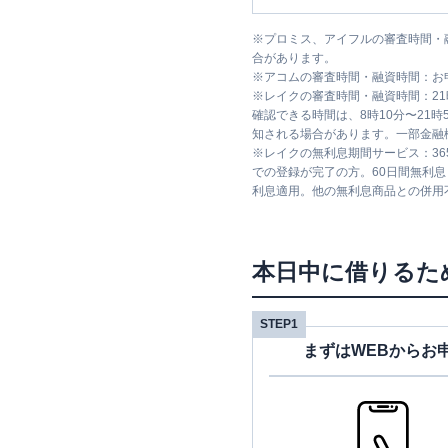
※
プロミス、アイフルの審査時間・
合があります。
※
アコムの審査時間・融資時間：お
※
レイクの審査時間・融資時間：2
確認できる時間は、8時10分〜21
知される場合があります。一部金融
※
レイクの無利息期間サービス：36
での登録が完了の方。60日間無利
利息適用。他の無利息商品との併用
本日中に借りるた
STEP1
まずはWEBからお