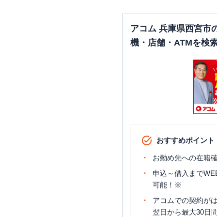
SMBCモビット
三井住友銀行
アコム 兵庫県西宮市
西宮北口
機・店舗・ATMを検
SMBCモビット
三井住友銀行
上甲子園出張所
SMBCモビット
三井住友銀行
夙川
SMBCモビット
三井住友銀行
阪神甲子園駅前出張所
おすすめポイント
お勤め先への在籍確
申込～借入までWE
可能！※
アコムでの契約が
翌日から最大30日