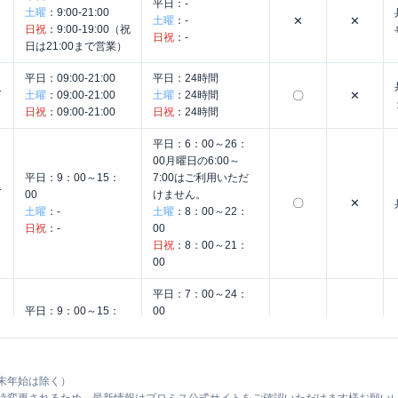
平日：
-
土曜
：
9:00-21:00
土曜
：
-
✕
✕
日祝
：
9:00-19:00（祝
日祝
：
-
日は21:00まで営業）
平日：
09:00-21:00
平日：
24時間
く
土曜
：
09:00-21:00
土曜
：
24時間
〇
✕
日祝
：
09:00-21:00
日祝
：
24時間
平日：
6：00～26：
00月曜日の6:00～
平日：
9：00～15：
7:00はご利用いただ
み
00
けません。
〇
✕
土曜
：
-
土曜
：
8：00～22：
日祝
：
-
00
日祝
：
8：00～21：
00
平日：
7：00～24：
平日：
9：00～15：
00
00
土曜
：
7：00～24：
〇
〇
土曜
：
-
00
日祝
：
-
日祝
：
7：00～24：
00
末年始は除く）