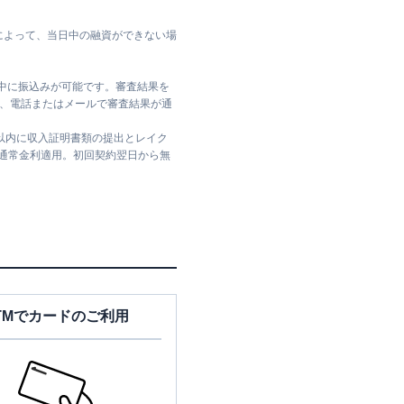
によって、当日中の融資ができない場
日中に振込みが可能です。審査結果を
ては、電話またはメールで審査結果が通
日以内に収入証明書類の提出とレイク
は通常金利適用。初回契約翌日から無
TMでカードのご利用