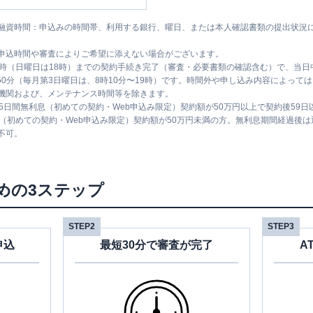
融資時間：申込みの時間帯、利用する銀行、曜日、または本人確認書類の提出状況
申込時間や審査によりご希望に添えない場合がございます。
1時（日曜日は18時）までの契約手続き完了（審査・必要書類の確認含む）で、当
時50分（毎月第3日曜日は、8時10分〜19時）です。時間外や申し込み内容によっ
機関および、メンテナンス時間等を除きます。
5日間無利息（初めての契約・Web申込み限定）契約額が50万円以上で契約後59
息（初めての契約・Web申込み限定）契約額が50万円未満の方。無利息期間経過後
不可。
めの3ステップ
STEP2
STEP3
申込
最短30分で審査が完了
A