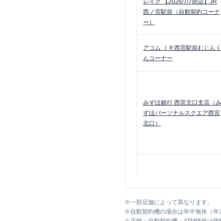
レイク
【2026/7/7閉店】JR
西ノ宮駅前（自動契約コーナ
ー）
アコム
ＪＲ西宮駅前むじん
んコーナー
みずほ銀行
西宮北口支店（
ずほパーソナルスクエア西宮
北口）
三菱ＵＦＪ銀行
夙川支店
※
一部店舗によって異なります。
※
自動契約機の場合は年中無休（年