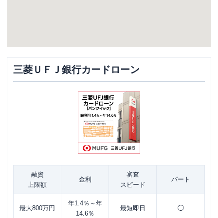
三菱ＵＦＪ銀行カードローン
融資
審査
金利
パート
上限額
スピード
年1.4％～年
最大800万円
最短即日
◯
14.6％