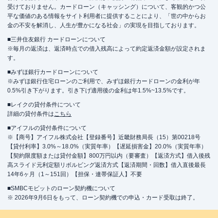
受けておりません。カードローン（キャッシング）について、客観的かつ公
平な価値のある情報をサイト利用者に提供することにより、「世の中からお
金の不安を解消し、人生が豊かになる社会」の実現を目指しております。
■三井住友銀行 カードローンについて
※毎月の返済は、返済時点での借入残高によって約定返済金額が設定されま
す。
■みずほ銀行カードローンについて
※みずほ銀行住宅ローンのご利用で、みずほ銀行カードローンの金利が年
0.5%引き下がります。引き下げ適用後の金利は年1.5%~13.5%です。
■レイクの貸付条件について
詳細の貸付条件は
こちら
■アイフルの貸付条件について
※【商号】アイフル株式会社【登録番号】近畿財務局長（15）第00218号
【貸付利率】3.0%～18.0%（実質年率）【遅延損害金】20.0%（実質年率）
【契約限度額または貸付金額】800万円以内（要審査）【返済方式】借入後残
高スライド元利定額リボルビング返済方式【返済期間・回数】借入直後最長
14年6ヶ月（1～151回）【担保・連帯保証人】不要
■SMBCモビットのローン契約機について
※ 2026年9月6日をもって、ローン契約機での申込・カード受取は終了。