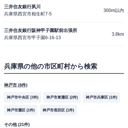
三井住友銀行夙川
300m以内
兵庫県西宮市相生町7-5
三井住友銀行阪神甲子園駅前出張所
3.8km
兵庫県西宮市甲子園6-16-13
兵庫県
の他の市区町村から検索
神戸市
(
8
件)
神戸市中央区
(
3
件)
神戸市東灘区
(
2
件)
神戸市兵庫区
(
1
件)
神戸市灘区
(
1
件)
神戸市長田区
(
1
件)
その他
(
21
件)