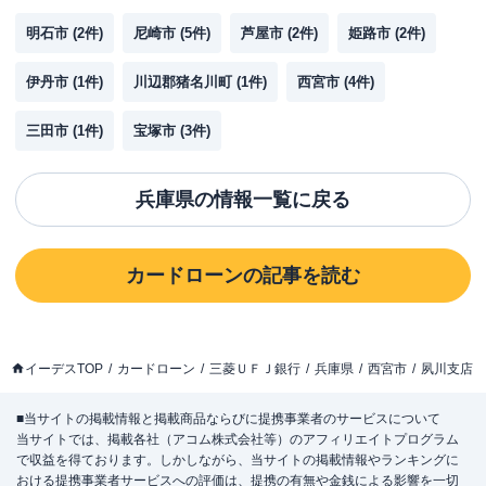
明石市
(
2
件)
尼崎市
(
5
件)
芦屋市
(
2
件)
姫路市
(
2
件)
伊丹市
(
1
件)
川辺郡猪名川町
(
1
件)
西宮市
(
4
件)
三田市
(
1
件)
宝塚市
(
3
件)
兵庫県
の情報一覧に戻る
カードローン
の記事を読む
イーデスTOP
カードローン
三菱ＵＦＪ銀行
兵庫県
西宮市
夙川支店
■当サイトの掲載情報と掲載商品ならびに提携事業者のサービスについて
当サイトでは、掲載各社（アコム株式会社等）のアフィリエイトプログラム
で収益を得ております。しかしながら、当サイトの掲載情報やランキングに
おける提携事業者サービスへの評価は、提携の有無や金銭による影響を一切