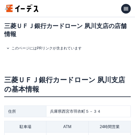
三菱ＵＦＪ銀行カードローン 夙川支店の店舗
情報
このページにはPRリンクが含まれています
三菱ＵＦＪ銀行カードローン
夙川支店
の基本情報
住所
兵庫県西宮市羽衣町５－３４
駐車場
ATM
24時間営業