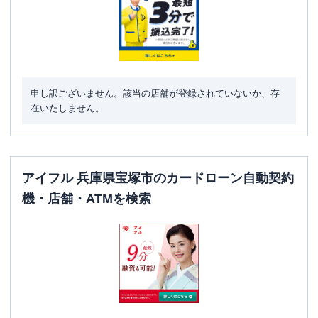
住所
兵庫県宝塚市中山寺１－８－１４
名称
三菱ＵＦＪ銀行
逆瀬川出張所
平日：
9：00～15：00
申し訳ございません。該当の店舗が登録されていないか、存
営業時間
土曜
：
-
在いたしません。
日祝
：
-
平日：
7：00～24：00
ATM営業時間
土曜
：
7：00～24：00
日祝
：
7：00～24：00
アイフル 兵庫県宝塚市のカードローン自動契約
ATM
〇
機・店舗・ATMを検索
駐車場
〇
住所
兵庫県宝塚市中州１－１－１