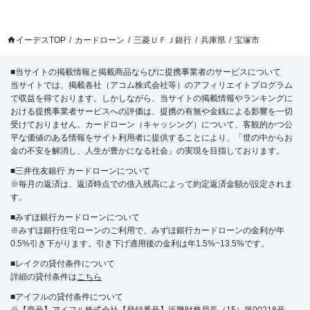
イーデスTOP
カードローン
三菱ＵＦＪ銀行
兵庫県
宝塚市
■当サイトの掲載情報と掲載商品ならびに提携事業者のサービスについて
当サイトでは、掲載各社（アコム株式会社等）のアフィリエイトプログラム
で収益を得ております。しかしながら、当サイトの掲載情報やランキングに
おける提携事業者サービスへの評価は、提携の有無や金銭による影響を一切
受けておりません。カードローン（キャッシング）について、客観的かつ公
平な価値のある情報をサイト利用者に提供することにより、「世の中からお
金の不安を解消し、人生が豊かになる社会」の実現を目指しております。
■三井住友銀行 カードローンについて
※毎月の返済は、返済時点での借入残高によって約定返済金額が設定されま
す。
■みずほ銀行カードローンについて
※みずほ銀行住宅ローンのご利用で、みずほ銀行カードローンの金利が年
0.5%引き下がります。引き下げ適用後の金利は年1.5%~13.5%です。
■レイクの貸付条件について
詳細の貸付条件は
こちら
■アイフルの貸付条件について