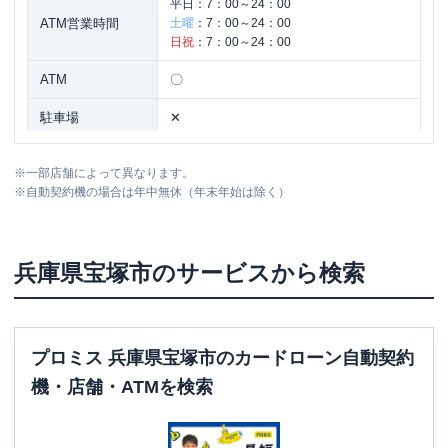
平日：
7：00～24：00
ATM営業時間
土曜
：
7：00～24：00
日祝
：
7：00～24：00
ATM
〇
駐車場
✕
住所
兵庫県宝塚市栄町２－１－１
※
一部店舗によって異なります。
※
自動契約機の場合は年中無休（年末年始は除く）
名称
三菱ＵＦＪ銀行
宝塚中山支店
平日：
9：00～15：00
兵庫県
宝塚市
のサービスから検索
営業時間
土曜
：
-
日祝
：
-
平日：
7：00～24：00
ATM営業時間
土曜
：
7：00～24：00
プロミス 兵庫県宝塚市のカードローン自動契約
日祝
：
7：00～24：00
機・店舗・ATMを検索
ATM
〇
駐車場
〇