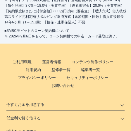
※【商号】アイフル株式会社【登録番号】近畿財務局長（15）第00218号
【貸付利率】3.0%～18.0%（実質年率）【遅延損害金】20.0%（実質年率）
【契約限度額または貸付金額】800万円以内（要審査）【返済方式】借入後残
高スライド元利定額リボルビング返済方式【返済期間・回数】借入直後最長
14年6ヶ月（1～151回）【担保・連帯保証人】不要
■SMBCモビットのローン契約機について
※ 2026年9月6日をもって、ローン契約機での申込・カード受取は終了。
ご利用環境
運営者情報
コンテンツ制作ポリシー
利用規約
監修者一覧
編集者一覧
プライバシーポリシー
セキュリティーポリシー
お問い合わせ
今すぐお金を用意する
低金利で賢く借りる