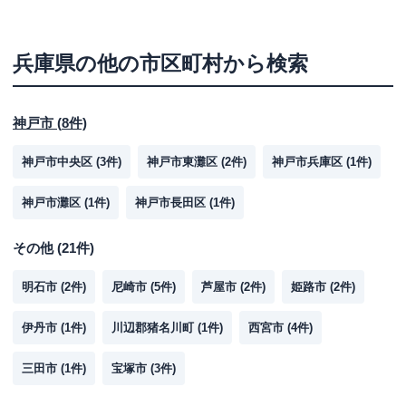
兵庫県
の他の市区町村から検索
神戸市
(
8
件)
神戸市中央区
(
3
件)
神戸市東灘区
(
2
件)
神戸市兵庫区
(
1
件)
神戸市灘区
(
1
件)
神戸市長田区
(
1
件)
その他
(
21
件)
明石市
(
2
件)
尼崎市
(
5
件)
芦屋市
(
2
件)
姫路市
(
2
件)
伊丹市
(
1
件)
川辺郡猪名川町
(
1
件)
西宮市
(
4
件)
三田市
(
1
件)
宝塚市
(
3
件)