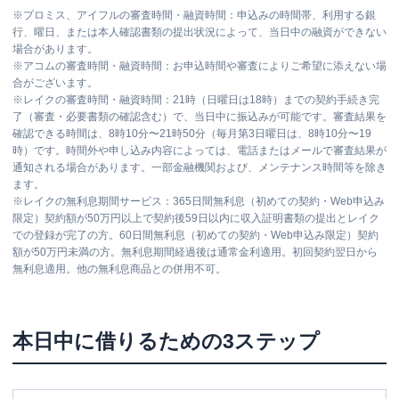
※
プロミス、アイフルの審査時間・融資時間：申込みの時間帯、利用する銀
行、曜日、または本人確認書類の提出状況によって、当日中の融資ができない
場合があります。
※
アコムの審査時間・融資時間：お申込時間や審査によりご希望に添えない場
合がございます。
※
レイクの審査時間・融資時間：21時（日曜日は18時）までの契約手続き完
了（審査・必要書類の確認含む）で、当日中に振込みが可能です。審査結果を
確認できる時間は、8時10分〜21時50分（毎月第3日曜日は、8時10分〜19
時）です。時間外や申し込み内容によっては、電話またはメールで審査結果が
通知される場合があります。一部金融機関および、メンテナンス時間等を除き
ます。
※
レイクの無利息期間サービス：365日間無利息（初めての契約・Web申込み
限定）契約額が50万円以上で契約後59日以内に収入証明書類の提出とレイク
での登録が完了の方。60日間無利息（初めての契約・Web申込み限定）契約
額が50万円未満の方。無利息期間経過後は通常金利適用。初回契約翌日から
無利息適用。他の無利息商品との併用不可。
本日中に借りるための3ステップ