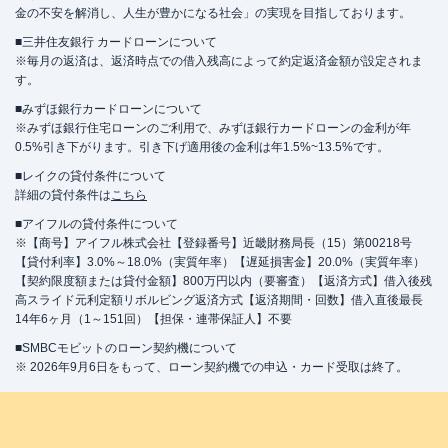
金の不安を解消し、人生が豊かになる社会」の実現を目指しております。
■三井住友銀行 カードローンについて
※毎月の返済は、返済時点での借入残高によって約定返済金額が設定されま
す。
■みずほ銀行カードローンについて
※みずほ銀行住宅ローンのご利用で、みずほ銀行カードローンの金利が年
0.5%引き下がります。引き下げ適用後の金利は年1.5%~13.5%です。
■レイクの貸付条件について
詳細の貸付条件は
こちら
■アイフルの貸付条件について
※【商号】アイフル株式会社【登録番号】近畿財務局長（15）第00218号
【貸付利率】3.0%～18.0%（実質年率）【遅延損害金】20.0%（実質年率）
【契約限度額または貸付金額】800万円以内（要審査）【返済方式】借入後残
高スライド元利定額リボルビング返済方式【返済期間・回数】借入直後最長
14年6ヶ月（1～151回）【担保・連帯保証人】不要
■SMBCモビットのローン契約機について
※ 2026年9月6日をもって、ローン契約機での申込・カード受取は終了。