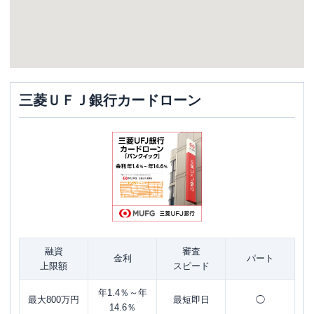
三菱ＵＦＪ銀行カードローン
融資
審査
金利
パート
上限額
スピード
年1.4％～年
最大800万円
最短即日
◯
14.6％