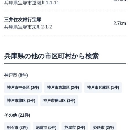
兵庫県宝塚市逆瀬川1-1-11
三井住友銀行宝塚
2.7km
兵庫県宝塚市栄町2-1-2
兵庫県
の他の市区町村から検索
神戸市
(
8
件)
神戸市中央区
(
3
件)
神戸市東灘区
(
2
件)
神戸市兵庫区
(
1
件)
神戸市灘区
(
1
件)
神戸市長田区
(
1
件)
その他
(
21
件)
明石市
(
2
件)
尼崎市
(
5
件)
芦屋市
(
2
件)
姫路市
(
2
件)