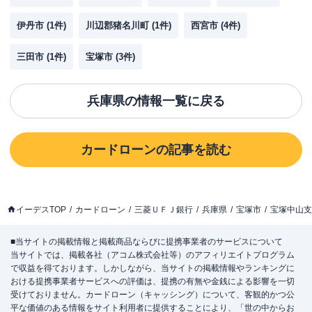
伊丹市
(
1
件)
川辺郡猪名川町
(
1
件)
西宮市
(
4
件)
三田市
(
1
件)
宝塚市
(
3
件)
兵庫県
の情報一覧に戻る
カードローン
の記事を読む
イーデスTOP
カードローン
三菱ＵＦＪ銀行
兵庫県
宝塚市
宝塚中山支
■当サイトの掲載情報と掲載商品ならびに提携事業者のサービスについて
当サイトでは、掲載各社（アコム株式会社等）のアフィリエイトプログラム
で収益を得ております。しかしながら、当サイトの掲載情報やランキングに
おける提携事業者サービスへの評価は、提携の有無や金銭による影響を一切
受けておりません。カードローン（キャッシング）について、客観的かつ公
平な価値のある情報をサイト利用者に提供することにより、「世の中からお