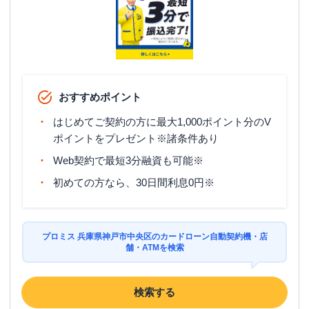
住所
兵庫県神戸市中央区明石町４８
名称
三菱ＵＦＪ銀行
神戸中央支店
平日：
9：00～15：00
おすすめポイント
営業時間
土曜
：
-
日祝
：
-
はじめてご契約の方に最大1,000ポイント分のV
平日：
7：00～24：00
ポイントをプレゼント※諸条件あり
ATM営業時間
土曜
：
7：00～24：00
Web契約で最短3分融資も可能※
日祝
：
7：00～24：00
初めての方なら、30日間利息0円※
ATM
〇
駐車場
✕
プロミス 兵庫県神戸市中央区のカードローン自動契約機・店
住所
兵庫県神戸市中央区明石町４８
舗・ATMを検索
検索する