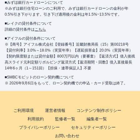
■みずほ銀行カードローンについて
※みずほ銀行住宅ローンのご利用で、みずほ銀行カードローンの金利が年
0.5%引き下がります。引き下げ適用後の金利は年1.5%~13.5%です。
■レイクの貸付条件について
詳細の貸付条件は
こちら
■アイフルの貸付条件について
※【商号】アイフル株式会社【登録番号】近畿財務局長（15）第00218号
【貸付利率】3.0%～18.0%（実質年率）【遅延損害金】20.0%（実質年率）
【契約限度額または貸付金額】800万円以内（要審査）【返済方式】借入後残
高スライド元利定額リボルビング返済方式【返済期間・回数】借入直後最長
14年6ヶ月（1～151回）【担保・連帯保証人】不要
■SMBCモビットのローン契約機について
※ 2026年9月6日をもって、ローン契約機での申込・カード受取は終了。
ご利用環境
運営者情報
コンテンツ制作ポリシー
利用規約
監修者一覧
編集者一覧
プライバシーポリシー
セキュリティーポリシー
お問い合わせ