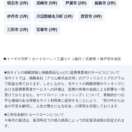
明石市
(
2
件)
尼崎市
(
5
件)
芦屋市
(
2
件)
姫路市
(
2
件)
伊丹市
(
1
件)
川辺郡猪名川町
(
1
件)
西宮市
(
4
件)
三田市
(
1
件)
宝塚市
(
3
件)
イーデスTOP
カードローン
三菱ＵＦＪ銀行
兵庫県
神戸市中央区
■当サイトの掲載情報と掲載商品ならびに提携事業者のサービスについて
当サイトでは、掲載各社（アコム株式会社等）のアフィリエイトプログラム
で収益を得ております。しかしながら、当サイトの掲載情報やランキングに
おける提携事業者サービスへの評価は、提携の有無や金銭による影響を一切
受けておりません。カードローン（キャッシング）について、客観的かつ公
平な価値のある情報をサイト利用者に提供することにより、「世の中からお
金の不安を解消し、人生が豊かになる社会」の実現を目指しております。
■三井住友銀行 カードローンについて
※毎月の返済は、返済時点での借入残高によって約定返済金額が設定されま
す。