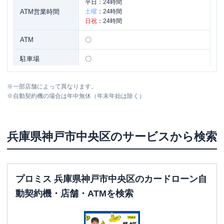
平日：
24時間
ATM営業時間
土曜
：
24時間
日祝
：
24時間
ATM
〇
駐車場
〇
住所
兵庫県神戸市中央区磯上通８－３－１０
※
一部店舗によって異なります。
※
自動契約機の場合は年中無休（年末年始は除く）
名称
三菱ＵＦＪ銀行
神戸支店
平日：
9：00～15：00
兵庫県
神戸市中央区
のサービスから検索
営業時間
土曜
：
-
日祝
：
-
平日：
7：00～24：00
ATM営業時間
土曜
：
7：00～24：00
プロミス 兵庫県神戸市中央区のカードローン自
日祝
：
7：00～24：00
動契約機・店舗・ATMを検索
ATM
〇
駐車場
✕