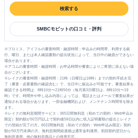
検索する
SMBCモビット
の口コミ・評判
※
プロミス、アイフルの審査時間・融資時間：申込みの時間帯、利用する銀
行、曜日、または本人確認書類の提出状況によって、当日中の融資ができない
場合があります。
※
アコムの審査時間・融資時間：お申込時間や審査によりご希望に添えない場
合がございます。
※
レイクの審査時間・融資時間：21時（日曜日は18時）までの契約手続き完
了（審査・必要書類の確認含む）で、当日中に振込みが可能です。審査結果を
確認できる時間は、8時10分〜21時50分（毎月第3日曜日は、8時10分〜19
時）です。時間外や申し込み内容によっては、電話またはメールで審査結果が
通知される場合があります。一部金融機関および、メンテナンス時間等を除き
ます。
※
レイクの無利息期間サービス：365日間無利息（初めての契約・Web申込み
限定）契約額が50万円以上で契約後59日以内に収入証明書類の提出とレイク
での登録が完了の方。60日間無利息（初めての契約・Web申込み限定）契約
額が50万円未満の方。無利息期間経過後は通常金利適用。初回契約翌日から
無利息適用。他の無利息商品との併用不可。