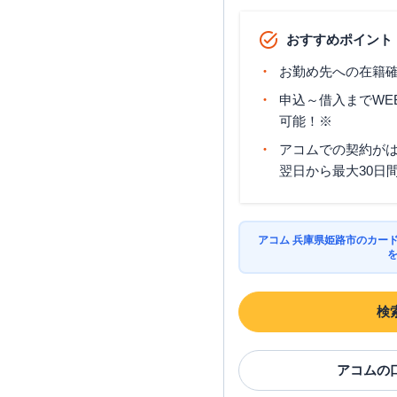
おすすめポイント
お勤め先への在籍確
申込～借入までWE
可能！※
アコムでの契約が
翌日から最大30日
アコム 兵庫県姫路市のカー
検
アコム
の