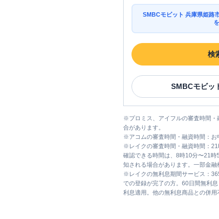
SMBCモビット 兵庫県姫
検
SMBCモビッ
※
プロミス、アイフルの審査時間・
合があります。
※
アコムの審査時間・融資時間：お
※
レイクの審査時間・融資時間：2
確認できる時間は、8時10分〜21
知される場合があります。一部金融
※
レイクの無利息期間サービス：36
での登録が完了の方。60日間無利
利息適用。他の無利息商品との併用