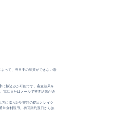
によって、当日中の融資ができない場
日中に振込みが可能です。審査結果を
ては、電話またはメールで審査結果が通
日以内に収入証明書類の提出とレイク
は通常金利適用。初回契約翌日から無