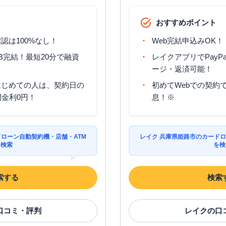
おすすめポイント
認は100%なし！
Web完結申込みOK！
B完結！最短20分で融資
レイクアプリでPayP
ージ・返済可能！
はじめての人は、契約日の
初めてWebでの契約で
間金利0円！
息！※
ドローン自動契約機・店舗・ATM
レイク 兵庫県姫路市のカードロ
を検索
を検
索する
検索
口コミ・評判
レイク
の口