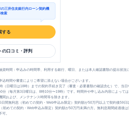
路市の三井住友銀行内ローン契約機
を検索
索する
ト
の口コミ・評判
融資時間：申込みの時間帯、利用する銀行、曜日、または本人確認書類の提出状況
申込時間や審査によりご希望に添えない場合がございます。
1時（日曜日は18時）までの契約手続き完了（審査・必要書類の確認含む）で、当
時50分（毎月第3日曜日は、8時10分〜19時）です。時間外や申し込み内容によっ
機関および、メンテナンス時間等を除きます。
5日間無利息（初めての契約・Web申込み限定）契約額が50万円以上で契約後59
息（初めての契約・Web申込み限定）契約額が50万円未満の方。無利息期間経過後
不可。