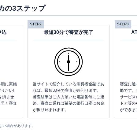
めの3ステップ
STEP2
STEP3
申込
最短30分で審査が完了
A
み順に実施
当サイトで紹介している消費者金融であ
審査に通
りたい!
れば、最短30分で審査が終わります。
能です。
を済ませ
審査結果はご入力頂いた電話番号にご連
サービス
、早く審査
絡。審査に通れば希望の銀行口座にお金
トア等の
が振り込まれます。
ができま
ない場合があります。