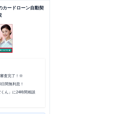
のカードローン自動契
索
で審査完了！※
0日間無利息！
くん」に24時間相談