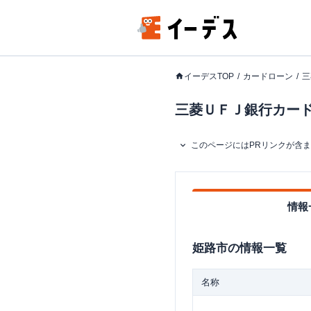
イーデスTOP
カードローン
三
三菱ＵＦＪ銀行カードロ
このページにはPRリンクが含
情報
姫路市
の情報一覧
名称