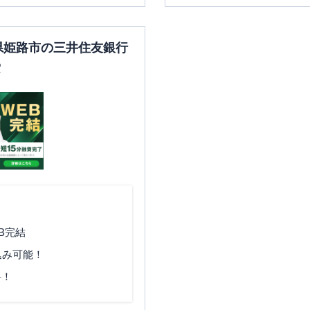
庫県姫路市の三井住友銀行
索
B完結
込み可能！
料！