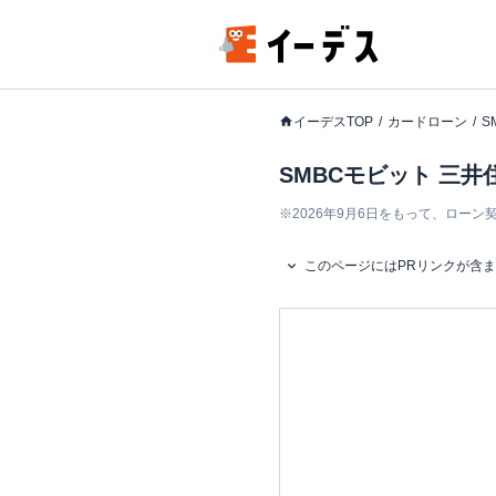
イーデスTOP
カードローン
S
SMBCモビット 三
※
2026年9月6日をもって、ロー
このページにはPRリンクが含