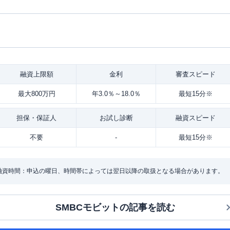
融資
上限額
金利
審査
スピード
最大800万円
年3.0％～18.0％
最短15分※
担保・
保証人
お試し
診断
融資
スピード
不要
-
最短15分※
・融資時間：申込の曜日、時間帯によっては翌日以降の取扱となる場合があります。
SMBCモビット
の記事を読む