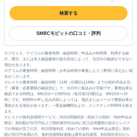
検索する
SMBCモビット
の口コミ・評判
※
プロミス、アイフルの審査時間・融資時間：申込みの時間帯、利用する銀
行、曜日、または本人確認書類の提出状況によって、当日中の融資ができない
場合があります。
※
アコムの審査時間・融資時間：お申込時間や審査によりご希望に添えない場
合がございます。
※
レイクの審査時間・融資時間：21時（日曜日は18時）までの契約手続き完
了（審査・必要書類の確認含む）で、当日中に振込みが可能です。審査結果を
確認できる時間は、8時10分〜21時50分（毎月第3日曜日は、8時10分〜19
時）です。時間外や申し込み内容によっては、電話またはメールで審査結果が
通知される場合があります。一部金融機関および、メンテナンス時間等を除き
ます。
※
レイクの無利息期間サービス：365日間無利息（初めての契約・Web申込み
限定）契約額が50万円以上で契約後59日以内に収入証明書類の提出とレイク
での登録が完了の方。60日間無利息（初めての契約・Web申込み限定）契約
額が50万円未満の方。無利息期間経過後は通常金利適用。初回契約翌日から