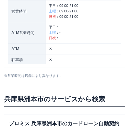
平日：
09:00-21:00
営業時間
土曜
：
09:00-21:00
日祝
：
09:00-21:00
平日：
-
ATM営業時間
土曜
：
-
日祝
：
-
ATM
✕
駐車場
✕
住所
兵庫県洲本市本町4-5-10
※
営業時間は店舗により異なります。
兵庫県
洲本市
のサービスから検索
プロミス 兵庫県洲本市のカードローン自動契約