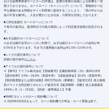
おける提携事業者サービスへの評価は、提携の有無や金銭による影響を一切
受けておりません。カードローン（キャッシング）について、客観的かつ公
平な価値のある情報をサイト利用者に提供することにより、「世の中からお
金の不安を解消し、人生が豊かになる社会」の実現を目指しております。
■三井住友銀行 カードローンについて
※毎月の返済は、返済時点での借入残高によって約定返済金額が設定されま
す。
■みずほ銀行カードローンについて
※みずほ銀行住宅ローンのご利用で、みずほ銀行カードローンの金利が年
0.5%引き下がります。引き下げ適用後の金利は年1.5%~13.5%です。
■レイクの貸付条件について
詳細の貸付条件は
こちら
■アイフルの貸付条件について
※【商号】アイフル株式会社【登録番号】近畿財務局長（15）第00218号
【貸付利率】3.0%～18.0%（実質年率）【遅延損害金】20.0%（実質年率）
【契約限度額または貸付金額】800万円以内（要審査）【返済方式】借入後残
高スライド元利定額リボルビング返済方式【返済期間・回数】借入直後最長
14年6ヶ月（1～151回）【担保・連帯保証人】不要
■SMBCモビットのローン契約機について
※ 2026年9月6日をもって、ローン契約機での申込・カード受取は終了。