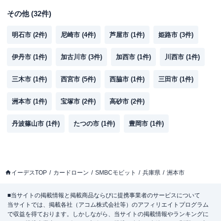
その他
(
32
件)
明石市
(
2
件)
尼崎市
(
4
件)
芦屋市
(
1
件)
姫路市
(
3
件)
伊丹市
(
1
件)
加古川市
(
3
件)
加西市
(
1
件)
川西市
(
1
件)
三木市
(
1
件)
西宮市
(
5
件)
西脇市
(
1
件)
三田市
(
1
件)
洲本市
(
1
件)
宝塚市
(
2
件)
高砂市
(
2
件)
丹波篠山市
(
1
件)
たつの市
(
1
件)
豊岡市
(
1
件)
イーデスTOP
カードローン
SMBCモビット
兵庫県
洲本市
■当サイトの掲載情報と掲載商品ならびに提携事業者のサービスについて
当サイトでは、掲載各社（アコム株式会社等）のアフィリエイトプログラム
で収益を得ております。しかしながら、当サイトの掲載情報やランキングに