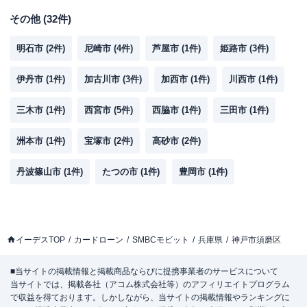
その他
(
32
件)
明石市
(
2
件)
尼崎市
(
4
件)
芦屋市
(
1
件)
姫路市
(
3
件)
伊丹市
(
1
件)
加古川市
(
3
件)
加西市
(
1
件)
川西市
(
1
件)
三木市
(
1
件)
西宮市
(
5
件)
西脇市
(
1
件)
三田市
(
1
件)
洲本市
(
1
件)
宝塚市
(
2
件)
高砂市
(
2
件)
丹波篠山市
(
1
件)
たつの市
(
1
件)
豊岡市
(
1
件)
イーデスTOP
カードローン
SMBCモビット
兵庫県
神戸市須磨区
■当サイトの掲載情報と掲載商品ならびに提携事業者のサービスについて
当サイトでは、掲載各社（アコム株式会社等）のアフィリエイトプログラム
で収益を得ております。しかしながら、当サイトの掲載情報やランキングに