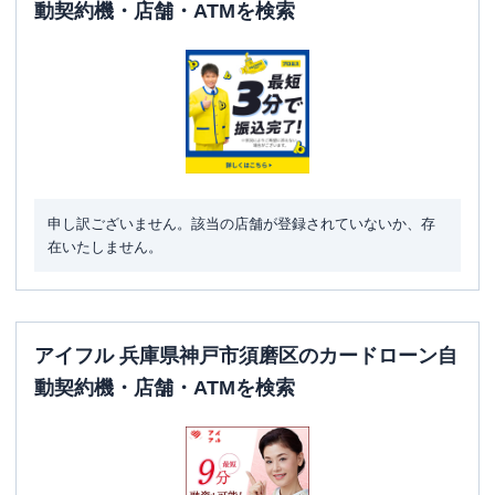
日祝
：
-
動契約機・店舗・ATMを検索
ATM
✕
駐車場
✕
住所
兵庫県神戸市須磨区大黒町2-1-9
名称
SMBCモビット
三井住友銀行北須磨
申し訳ございません。該当の店舗が登録されていないか、存
平日：
09:00-21:00
在いたしません。
営業時間
土曜
：
09:00-21:00
日祝
：
09:00-21:00
平日：
-
ATM営業時間
土曜
：
-
アイフル 兵庫県神戸市須磨区のカードローン自
日祝
：
-
動契約機・店舗・ATMを検索
ATM
✕
駐車場
✕
住所
兵庫県神戸市須磨区中落合2-2-5