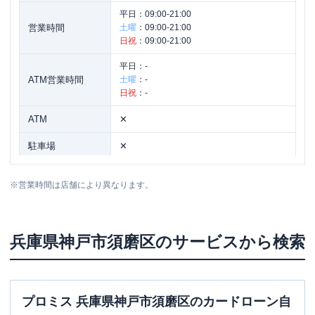
平日：
09:00-21:00
営業時間
土曜
：
09:00-21:00
日祝
：
09:00-21:00
平日：
-
ATM営業時間
土曜
：
-
日祝
：
-
ATM
✕
駐車場
✕
住所
兵庫県神戸市須磨区月見山本町2-4-2
※
営業時間は店舗により異なります。
名称
SMBCモビット
三井住友銀行板宿
兵庫県
神戸市須磨区
のサービスから検索
平日：
09:00-21:00
営業時間
土曜
：
09:00-21:00
日祝
：
09:00-21:00
平日：
-
プロミス 兵庫県神戸市須磨区のカードローン自
ATM営業時間
土曜
：
-