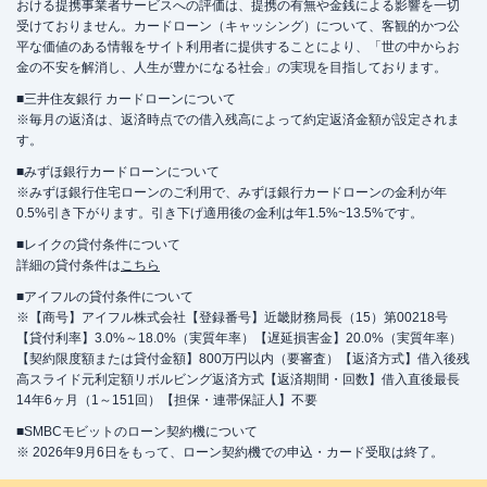
おける提携事業者サービスへの評価は、提携の有無や金銭による影響を一切
受けておりません。カードローン（キャッシング）について、客観的かつ公
平な価値のある情報をサイト利用者に提供することにより、「世の中からお
金の不安を解消し、人生が豊かになる社会」の実現を目指しております。
■三井住友銀行 カードローンについて
※毎月の返済は、返済時点での借入残高によって約定返済金額が設定されま
す。
■みずほ銀行カードローンについて
※みずほ銀行住宅ローンのご利用で、みずほ銀行カードローンの金利が年
0.5%引き下がります。引き下げ適用後の金利は年1.5%~13.5%です。
■レイクの貸付条件について
詳細の貸付条件は
こちら
■アイフルの貸付条件について
※【商号】アイフル株式会社【登録番号】近畿財務局長（15）第00218号
【貸付利率】3.0%～18.0%（実質年率）【遅延損害金】20.0%（実質年率）
【契約限度額または貸付金額】800万円以内（要審査）【返済方式】借入後残
高スライド元利定額リボルビング返済方式【返済期間・回数】借入直後最長
14年6ヶ月（1～151回）【担保・連帯保証人】不要
■SMBCモビットのローン契約機について
※ 2026年9月6日をもって、ローン契約機での申込・カード受取は終了。