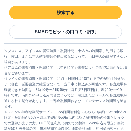
検索する
SMBCモビット
の口コミ・評判
※
プロミス、アイフルの審査時間・融資時間：申込みの時間帯、利用する銀
行、曜日、または本人確認書類の提出状況によって、当日中の融資ができない
場合があります。
※
アコムの審査時間・融資時間：お申込時間や審査によりご希望に添えない場
合がございます。
※
レイクの審査時間・融資時間：21時（日曜日は18時）までの契約手続き完
了（審査・必要書類の確認含む）で、当日中に振込みが可能です。審査結果を
確認できる時間は、8時10分〜21時50分（毎月第3日曜日は、8時10分〜19
時）です。時間外や申し込み内容によっては、電話またはメールで審査結果が
通知される場合があります。一部金融機関および、メンテナンス時間等を除き
ます。
※
レイクの無利息期間サービス：365日間無利息（初めての契約・Web申込み
限定）契約額が50万円以上で契約後59日以内に収入証明書類の提出とレイク
での登録が完了の方。60日間無利息（初めての契約・Web申込み限定）契約
額が50万円未満の方。無利息期間経過後は通常金利適用。初回契約翌日から