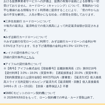
おける提携事業者サービスへの評価は、提携の有無や金銭による影響を一切
受けておりません。カードローン（キャッシング）について、客観的かつ公
平な価値のある情報をサイト利用者に提供することにより、「世の中からお
金の不安を解消し、人生が豊かになる社会」の実現を目指しております。
■三井住友銀行 カードローンについて
※毎月の返済は、返済時点での借入残高によって約定返済金額が設定されま
す。
■みずほ銀行カードローンについて
※みずほ銀行住宅ローンのご利用で、みずほ銀行カードローンの金利が年
0.5%引き下がります。引き下げ適用後の金利は年1.5%~13.5%です。
■レイクの貸付条件について
詳細の貸付条件は
こちら
■アイフルの貸付条件について
※【商号】アイフル株式会社【登録番号】近畿財務局長（15）第00218号
【貸付利率】3.0%～18.0%（実質年率）【遅延損害金】20.0%（実質年率）
【契約限度額または貸付金額】800万円以内（要審査）【返済方式】借入後残
高スライド元利定額リボルビング返済方式【返済期間・回数】借入直後最長
14年6ヶ月（1～151回）【担保・連帯保証人】不要
■SMBCモビットのローン契約機について
※ 2026年9月6日をもって、ローン契約機での申込・カード受取は終了。