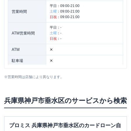
平日：
09:00-21:00
営業時間
土曜
：
09:00-21:00
日祝
：
09:00-21:00
平日：
-
ATM営業時間
土曜
：
-
日祝
：
-
ATM
✕
駐車場
✕
住所
兵庫県神戸市垂水区天ノ下町7-15
※
営業時間は店舗により異なります。
兵庫県
神戸市垂水区
のサービスから検索
プロミス 兵庫県神戸市垂水区のカードローン自