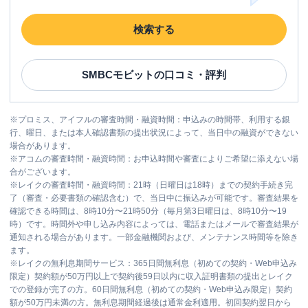
検索する
SMBCモビット
の口コミ・評判
※
プロミス、アイフルの審査時間・融資時間：申込みの時間帯、利用する銀
行、曜日、または本人確認書類の提出状況によって、当日中の融資ができない
場合があります。
※
アコムの審査時間・融資時間：お申込時間や審査によりご希望に添えない場
合がございます。
※
レイクの審査時間・融資時間：21時（日曜日は18時）までの契約手続き完
了（審査・必要書類の確認含む）で、当日中に振込みが可能です。審査結果を
確認できる時間は、8時10分〜21時50分（毎月第3日曜日は、8時10分〜19
時）です。時間外や申し込み内容によっては、電話またはメールで審査結果が
通知される場合があります。一部金融機関および、メンテナンス時間等を除き
ます。
※
レイクの無利息期間サービス：365日間無利息（初めての契約・Web申込み
限定）契約額が50万円以上で契約後59日以内に収入証明書類の提出とレイク
での登録が完了の方。60日間無利息（初めての契約・Web申込み限定）契約
額が50万円未満の方。無利息期間経過後は通常金利適用。初回契約翌日から