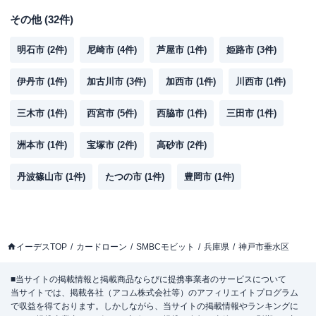
その他
(
32
件)
明石市
(
2
件)
尼崎市
(
4
件)
芦屋市
(
1
件)
姫路市
(
3
件)
伊丹市
(
1
件)
加古川市
(
3
件)
加西市
(
1
件)
川西市
(
1
件)
三木市
(
1
件)
西宮市
(
5
件)
西脇市
(
1
件)
三田市
(
1
件)
洲本市
(
1
件)
宝塚市
(
2
件)
高砂市
(
2
件)
丹波篠山市
(
1
件)
たつの市
(
1
件)
豊岡市
(
1
件)
イーデスTOP
カードローン
SMBCモビット
兵庫県
神戸市垂水区
■当サイトの掲載情報と掲載商品ならびに提携事業者のサービスについて
当サイトでは、掲載各社（アコム株式会社等）のアフィリエイトプログラム
で収益を得ております。しかしながら、当サイトの掲載情報やランキングに